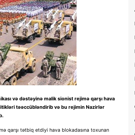
kası və dəstəyinə malik sionist rejimə qarşı hava
tikləri təəccübləndirib və bu rejimin Nazirlər
b.
imə qarşı tətbiq etdiyi hava blokadasına toxunan