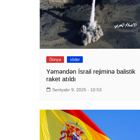
Dünya
slider
Yəməndən İsrail rejiminə balistik
raket atıldı
Sentyabr 9, 2025 - 10:53