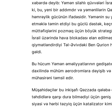
xəbərdə deyib: Yəmən silahlı qüvvələri İsra
ki, bu, yeni bir addımdır və yəmənlilərin
həmrəylik gücünün ifadəsidir. Yəmənin su yo
etməklə təmin etdiyi bu güclü dəstək, keç
müttəfiqlərini pozmaq üçün böyük strategi
İsrail üzərində hava blokadası elan edilməs
qiymətləndirdiyi Təl-Əvivdəki Ben Qurion
gəldi.
Bu hücum Yəmən əməliyyatlarının gedişatın
daxilində mühüm aerodromlara dəyişib və S
mühasirəni təmsil edir.
Müşahidəçilər bu inkişafı Qəzzada qələbə 
təhdidlərə qarşı dura bilmədiyi üçün geni
siyasi və hərbi təzyiq üçün katalizator kim