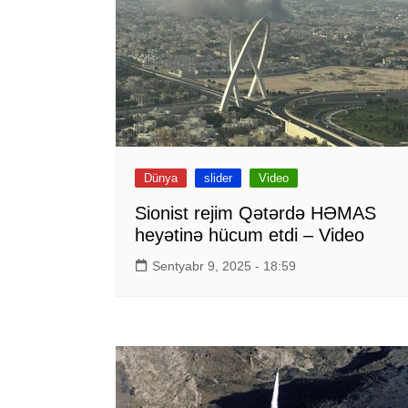
Dünya
slider
Video
Sionist rejim Qətərdə HƏMAS
heyətinə hücum etdi – Video
Sentyabr 9, 2025 - 18:59