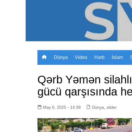
Skip
to
content
Dünya
Video
Hərb
İslam
Qərb Yəmən silahlı
gücü qarşısında he
May 6, 2025 - 14:38
Dünya
,
slider