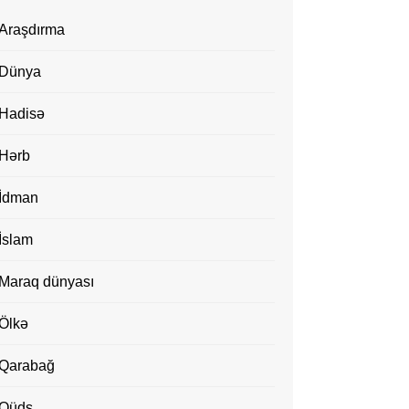
Araşdırma
Dünya
Hadisə
Hərb
İdman
İslam
Maraq dünyası
Ölkə
Qarabağ
Qüds