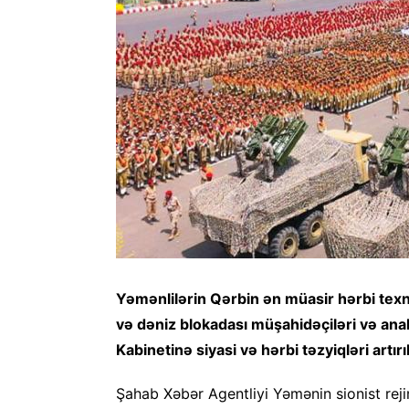
Yəmənlilərin Qərbin ən müasir hərbi texni
və dəniz blokadası müşahidəçiləri və anali
Kabinetinə siyasi və hərbi təzyiqləri artırı
Şahab Xəbər Agentliyi Yəmənin sionist rej