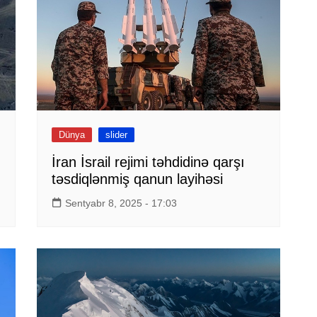
Dünya
slider
İran İsrail rejimi təhdidinə qarşı
təsdiqlənmiş qanun layihəsi
Sentyabr 8, 2025 - 17:03