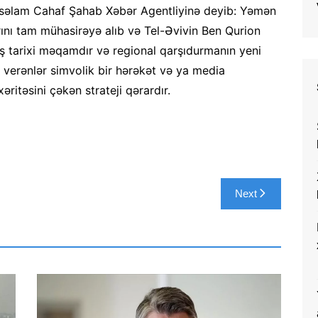
ülsəlam Cahaf Şahab Xəbər Agentliyinə deyib: Yəmən
larını tam mühasirəyə alıb və Tel-Əvivin Ben Qurion
iş tarixi məqamdır və regional qarşıdurmanın yeni
 verənlər simvolik bir hərəkət və ya media
əritəsini çəkən strateji qərardır.
Next