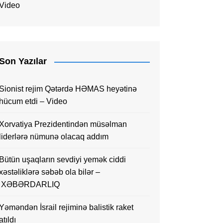
Video
Son Yazılar
Sionist rejim Qətərdə HƏMAS heyətinə
hücum etdi – Video
Xorvatiya Prezidentindən müsəlman
liderlərə nümunə olacaq addım
Bütün uşaqların sevdiyi yemək ciddi
xəstəliklərə səbəb ola bilər –
XƏBƏRDARLIQ
Yəməndən İsrail rejiminə balistik raket
atıldı