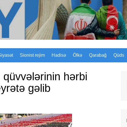
Sizinyol.org
Siyasət
Sionist rejim
Hadisə
Ölkə
Qarabağ
Qüds
 qüvvələrinin hərbi
yrətə gəlib