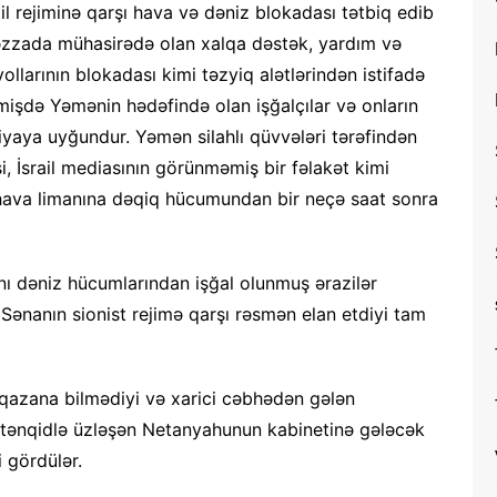
il rejiminə qarşı hava və dəniz blokadası tətbiq edib
 Qəzzada mühasirədə olan xalqa dəstək, yardım və
llarının blokadası kimi təzyiq alətlərindən istifadə
mişdə Yəmənin hədəfində olan işğalçılar və onların
yaya uyğundur. Yəmən silahlı qüvvələri tərəfindən
i, İsrail mediasının görünməmiş bir fəlakət kimi
 hava limanına dəqiq hücumundan bir neçə saat sonra
ı dəniz hücumlarından işğal olunmuş ərazilər
ənanın sionist rejimə qarşı rəsmən elan etdiyi tam
qazana bilmədiyi və xarici cəbhədən gələn
ş tənqidlə üzləşən Netanyahunun kabinetinə gələcək
i gördülər.