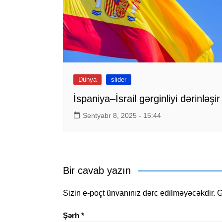
Dünya
slider
İspaniya–İsrail gərginliyi dərinləşir
Sentyabr 8, 2025 - 15:44
Bir cavab yazın
Sizin e-poçt ünvanınız dərc edilməyəcəkdir.
G
Şərh
*