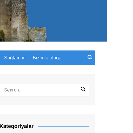
Sağlamlıq
Bizimlə əlaqə
Kateqoriyalar