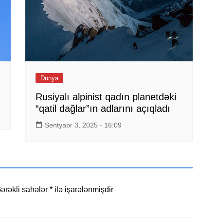
Dünya
Rusiyalı alpinist qadın planetdəki
“qatil dağlar”ın adlarını açıqladı
Sentyabr 3, 2025 - 16:09
ərəkli sahələr
*
ilə işarələnmişdir