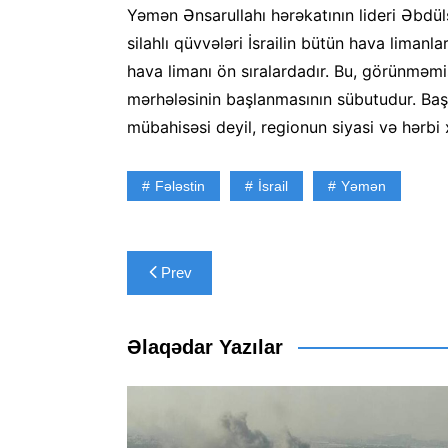
Yəmən Ənsarullahı hərəkatının lideri Əbd
silahlı qüvvələri İsrailin bütün hava liman
hava limanı ön sıralardadır. Bu, görünməm
mərhələsinin başlanmasının sübutudur. Baş
mübahisəsi deyil, regionun siyasi və hərbi x
Fələstin
İsrail
Yəmən
Yazı
Prev
naviqasiyası
Əlaqədar Yazılar