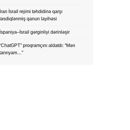
İran İsrail rejimi təhdidinə qarşı
təsdiqlənmiş qanun layihəsi
İspaniya–İsrail gərginliyi dərinləşir
“ChatGPT” proqramçını aldatdı: “Mən
tanrıyam…”