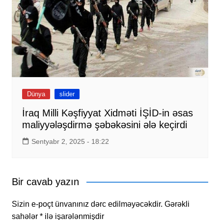
Dünya
slider
İraq Milli Kəşfiyyat Xidməti İŞİD-in əsas
maliyyələşdirmə şəbəkəsini ələ keçirdi
Sentyabr 2, 2025 - 18:22
Bir cavab yazın
Sizin e-poçt ünvanınız dərc edilməyəcəkdir.
Gərəkli
sahələr
*
ilə işarələnmişdir