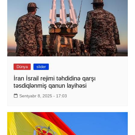
Dünya
slider
İran İsrail rejimi təhdidinə qarşı
təsdiqlənmiş qanun layihəsi
Sentyabr 8, 2025 - 17:03