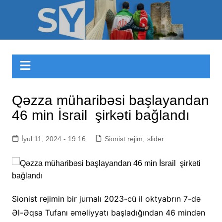
Skip
to
Sizinyol.org
content
Qəzza müharibəsi başlayandan
46 min İsrail şirkəti bağlandı
İyul 11, 2024 - 19:16
Sionist rejim
,
slider
Sionist rejimin bir jurnalı 2023-cü il oktyabrın 7-də
Əl-Əqsa Tufanı əməliyyatı başladığından 46 mindən