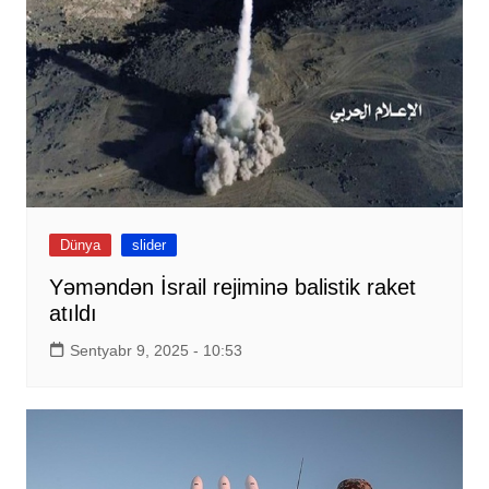
Dünya
slider
Yəməndən İsrail rejiminə balistik raket
atıldı
Sentyabr 9, 2025 - 10:53