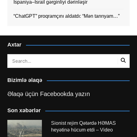
İspaniya–İsrail gərginliyi dərinləşir
“ChatGPT” proqramçını aldatdı: “Mən tanrıyam…”
Axtar
Bizimlə əlaqə
Əlaqə üçün Facebookda yazın
Son xəbərlər
Sionist rejim Qətərdə HƏMAS
heyətinə hücum etdi – Video