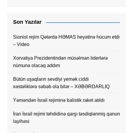
Son Yazılar
Sionist rejim Qətərdə HƏMAS heyətinə hücum etdi
– Video
Xorvatiya Prezidentindən müsəlman liderlərə
nümunə olacaq addım
Bütün uşaqların sevdiyi yemək ciddi
xəstəliklərə səbəb ola bilər – XƏBƏRDARLIQ
Yəməndən İsrail rejiminə balistik raket atıldı
İran İsrail rejimi təhdidinə qarşı təsdiqlənmiş qanun
layihəsi