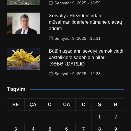
Sentyabr 9, 2025 - 18:59
Xorvatiya Prezidentindən
müsəlman liderlərə nümunə olacaq
addım
Sentyabr 9, 2025 - 16:31
Bütün uşaqların sevdiyi yemək ciddi
xəstəliklərə səbəb ola bilər –
XƏBƏRDARLIQ
Sentyabr 9, 2025 - 12:23
Təqvim
BE
ÇA
Ç
CA
C
Ş
B
1
2
3
4
5
6
7
8
9