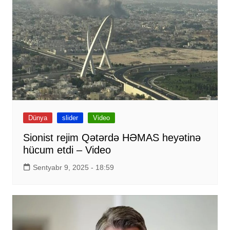
Dünya
slider
Video
Sionist rejim Qətərdə HƏMAS heyətinə
hücum etdi – Video
Sentyabr 9, 2025 - 18:59