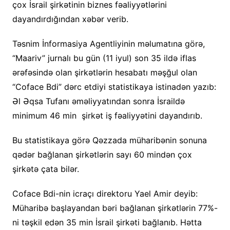
çox İsrail şirkətinin biznes fəaliyyətlərini
dayandırdığından xəbər verib.
Təsnim İnformasiya Agentliyinin məlumatına görə,
“Maariv” jurnalı bu gün (11 iyul) son 35 ildə iflas
ərəfəsində olan şirkətlərin hesabatı məşğul olan
“Coface Bdi” dərc etdiyi statistikaya istinadən yazıb:
Əl Əqsa Tufanı əməliyyatından sonra İsraildə
minimum 46 min şirkət iş fəaliyyətini dayandırıb.
Bu statistikaya görə Qəzzada müharibənin sonuna
qədər bağlanan şirkətlərin sayı 60 mindən çox
şirkətə çata bilər.
Coface Bdi-nin icraçı direktoru Yael Amir deyib:
Müharibə başlayandan bəri bağlanan şirkətlərin 77%-
ni təşkil edən 35 min İsrail şirkəti bağlanıb. Hətta