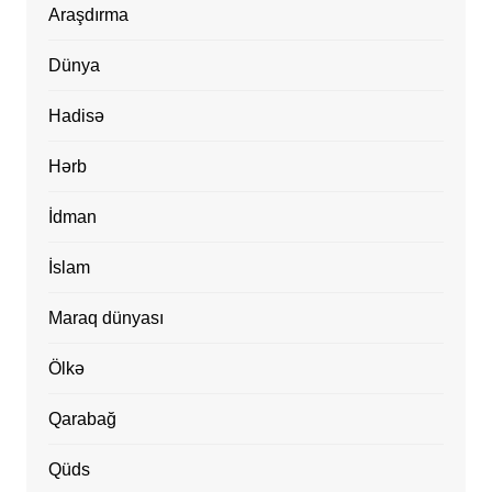
Araşdırma
Dünya
Hadisə
Hərb
İdman
İslam
Maraq dünyası
Ölkə
Qarabağ
Qüds