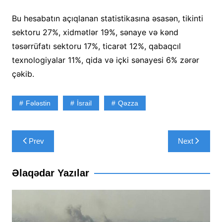
Bu hesabatın açıqlanan statistikasına əsasən, tikinti
sektoru 27%, xidmətlər 19%, sənaye və kənd
təsərrüfatı sektoru 17%, ticarət 12%, qabaqcıl
texnologiyalar 11%, qida və içki sənayesi 6% zərər
çəkib.
Fələstin
İsrail
Qəzza
Yazı
Prev
Next
naviqasiyası
Əlaqədar Yazılar