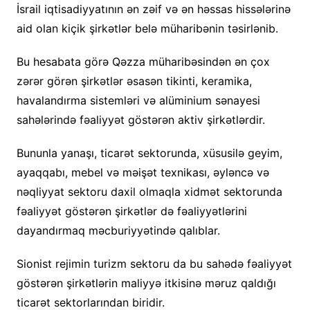
İsrail iqtisadiyyatının ən zəif və ən həssas hissələrinə
aid olan kiçik şirkətlər belə müharibənin təsirlənib.
Bu hesabata görə Qəzza müharibəsindən ən çox
zərər görən şirkətlər əsasən tikinti, keramika,
havalandırma sistemləri və alüminium sənayesi
sahələrində fəaliyyət göstərən aktiv şirkətlərdir.
Bununla yanaşı, ticarət sektorunda, xüsusilə geyim,
ayaqqabı, mebel və məişət texnikası, əyləncə və
nəqliyyat sektoru daxil olmaqla xidmət sektorunda
fəaliyyət göstərən şirkətlər də fəaliyyətlərini
dayandırmaq məcburiyyətində qalıblar.
Sionist rejimin turizm sektoru da bu sahədə fəaliyyət
göstərən şirkətlərin maliyyə itkisinə məruz qaldığı
ticarət sektorlarından biridir.