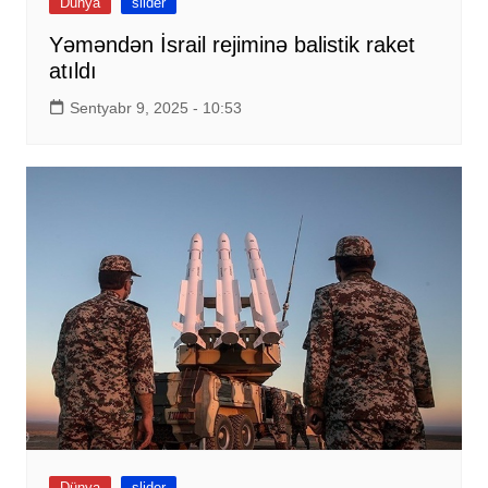
Dünya
slider
Yəməndən İsrail rejiminə balistik raket
atıldı
Sentyabr 9, 2025 - 10:53
Dünya
slider