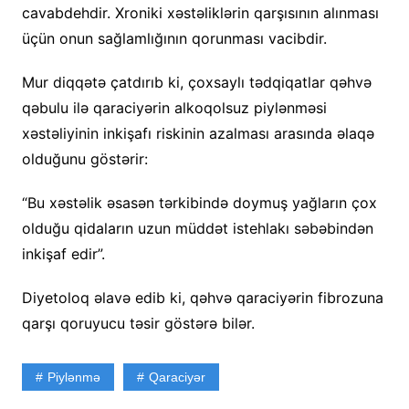
cavabdehdir. Xroniki xəstəliklərin qarşısının alınması
üçün onun sağlamlığının qorunması vacibdir.
Mur diqqətə çatdırıb ki, çoxsaylı tədqiqatlar qəhvə
qəbulu ilə qaraciyərin alkoqolsuz piylənməsi
xəstəliyinin inkişafı riskinin azalması arasında əlaqə
olduğunu göstərir:
“Bu xəstəlik əsasən tərkibində doymuş yağların çox
olduğu qidaların uzun müddət istehlakı səbəbindən
inkişaf edir”.
Diyetoloq əlavə edib ki, qəhvə qaraciyərin fibrozuna
qarşı qoruyucu təsir göstərə bilər.
Piylənmə
Qaraciyər