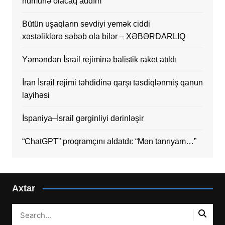
nümunə olacaq addım
Bütün uşaqların sevdiyi yemək ciddi
xəstəliklərə səbəb ola bilər – XƏBƏRDARLIQ
Yəməndən İsrail rejiminə balistik raket atıldı
İran İsrail rejimi təhdidinə qarşı təsdiqlənmiş qanun
layihəsi
İspaniya–İsrail gərginliyi dərinləşir
“ChatGPT” proqramçını aldatdı: “Mən tanrıyam…”
Axtar