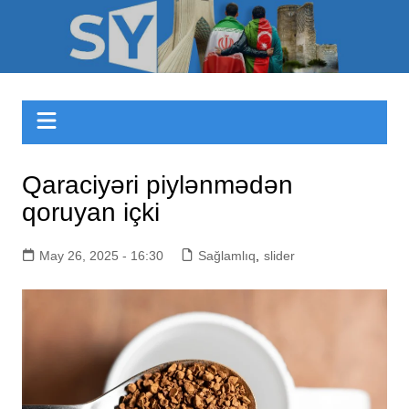
Skip
to
Sizinyol.org
content
Qaraciyəri piylənmədən
qoruyan içki
May 26, 2025 - 16:30
Sağlamlıq
,
slider