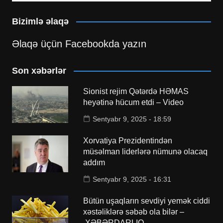
Bizimlə əlaqə
Əlaqə üçün Facebookda yazın
Son xəbərlər
Sionist rejim Qətərdə HƏMAS
heyətinə hücum etdi – Video
Sentyabr 9, 2025 - 18:59
Xorvatiya Prezidentindən
müsəlman liderlərə nümunə olacaq
addım
Sentyabr 9, 2025 - 16:31
Bütün uşaqların sevdiyi yemək ciddi
xəstəliklərə səbəb ola bilər –
XƏBƏRDARLIQ