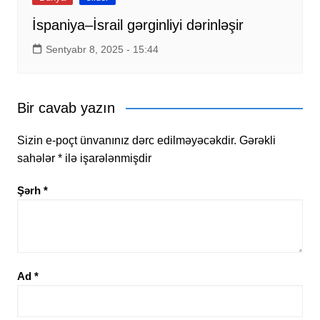
İspaniya–İsrail gərginliyi dərinləşir
Sentyabr 8, 2025 - 15:44
Bir cavab yazın
Sizin e-poçt ünvanınız dərc edilməyəcəkdir.
Gərəkli
sahələr
*
ilə işarələnmişdir
Şərh
*
Ad
*