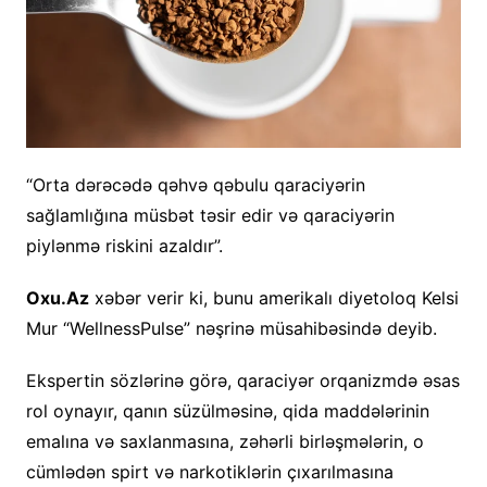
“Orta dərəcədə qəhvə qəbulu qaraciyərin
sağlamlığına müsbət təsir edir və qaraciyərin
piylənmə riskini azaldır”.
Oxu.Az
xəbər verir ki, bunu amerikalı diyetoloq Kelsi
Mur “WellnessPulse” nəşrinə müsahibəsində deyib.
Ekspertin sözlərinə görə, qaraciyər orqanizmdə əsas
rol oynayır, qanın süzülməsinə, qida maddələrinin
emalına və saxlanmasına, zəhərli birləşmələrin, o
cümlədən spirt və narkotiklərin çıxarılmasına