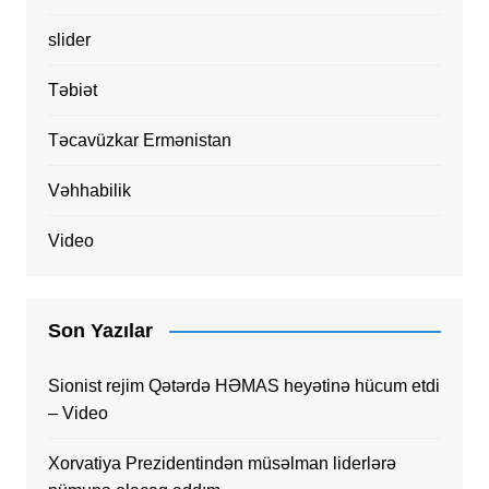
slider
Təbiət
Təcavüzkar Ermənistan
Vəhhabilik
Video
Son Yazılar
Sionist rejim Qətərdə HƏMAS heyətinə hücum etdi
– Video
Xorvatiya Prezidentindən müsəlman liderlərə