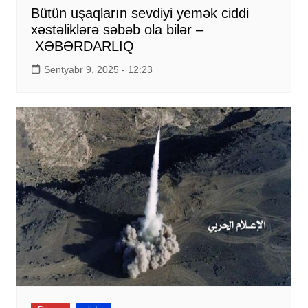
Bütün uşaqların sevdiyi yemək ciddi
xəstəliklərə səbəb ola bilər –
XƏBƏRDARLIQ
Sentyabr 9, 2025 - 12:23