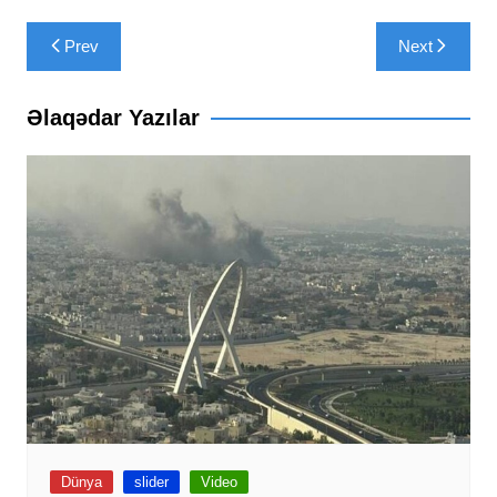
Yazı
Prev
Next
naviqasiyası
Əlaqədar Yazılar
Dünya
slider
Video