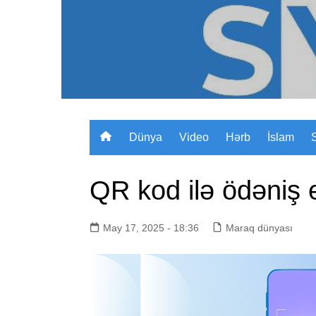
Skip
to
content
Dünya
Video
Hərb
İslam
QR kod ilə ödəniş e
May 17, 2025 - 18:36
Maraq dünyası