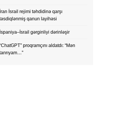
İran İsrail rejimi təhdidinə qarşı
təsdiqlənmiş qanun layihəsi
İspaniya–İsrail gərginliyi dərinləşir
“ChatGPT” proqramçını aldatdı: “Mən
tanrıyam…”