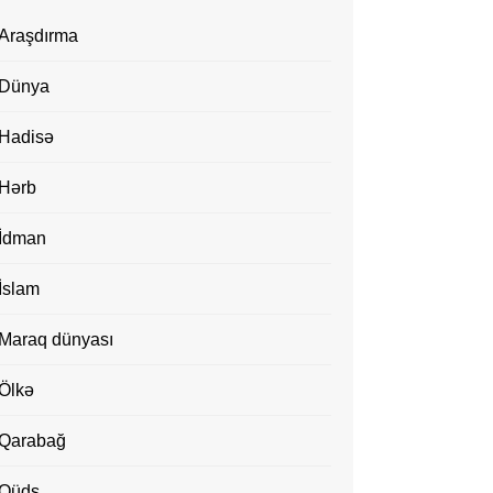
Araşdırma
Dünya
Hadisə
Hərb
İdman
İslam
Maraq dünyası
Ölkə
Qarabağ
Qüds