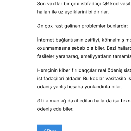
Son vaxtlar bir çox istifadəçi QR kod vasit
halları ilə üzləşdiklərini bildirirlər.
Ən çox rast gəlinən problemlər bunlardır:
İnternet bağlantısının zəifliyi, köhnəlmiş 
oxunmamasına səbəb ola bilər. Bəzi hallar
fasilələr yaranaraq, əməliyyatların tamam
Həmçinin kiber fırıldaqçılar real ödəniş s
istifadəçiləri aldadır. Bu kodlar vasitəsilə 
ödəniş yanlış hesaba yönləndirilə bilər.
Əl ilə məbləğ daxil edilən hallarda isə texn
ödəniş edə bilər.
Yazı
Prev