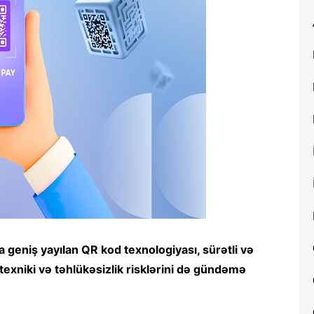
 geniş yayılan QR kod texnologiyası, sürətli və
ra texniki və təhlükəsizlik risklərini də gündəmə