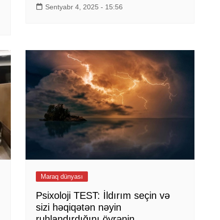
Sentyabr 4, 2025 - 15:56
Maraq dünyası
Psixoloji TEST: İldırım seçin və
sizi həqiqətən nəyin
ruhlandırdığını öyrənin