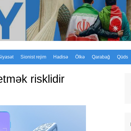
Sizinyol.org
Siyasət
Sionist rejim
Hadisə
Ölkə
Qarabağ
Qüds
tmək risklidir