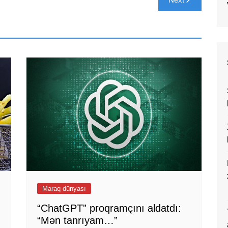
Maraq dünyası
“ChatGPT” proqramçını aldatdı:
“Mən tanrıyam…”