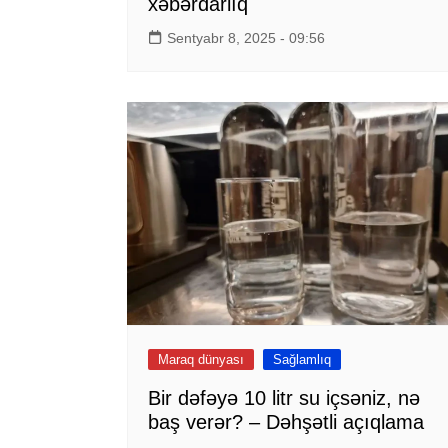
xəbərdarlıq
Sentyabr 8, 2025 - 09:56
Maraq dünyası
Sağlamlıq
Bir dəfəyə 10 litr su içsəniz, nə
baş verər? – Dəhşətli açıqlama