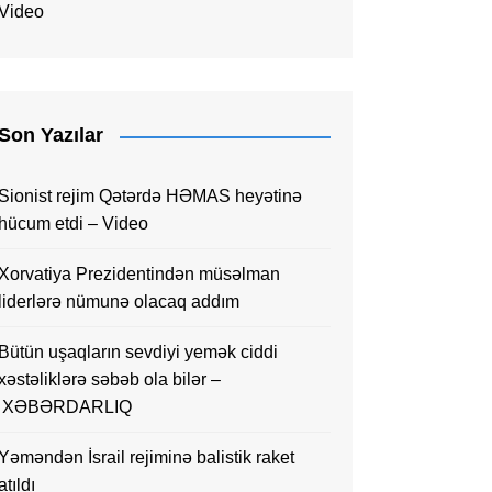
Video
Son Yazılar
Sionist rejim Qətərdə HƏMAS heyətinə
hücum etdi – Video
Xorvatiya Prezidentindən müsəlman
liderlərə nümunə olacaq addım
Bütün uşaqların sevdiyi yemək ciddi
xəstəliklərə səbəb ola bilər –
XƏBƏRDARLIQ
Yəməndən İsrail rejiminə balistik raket
atıldı