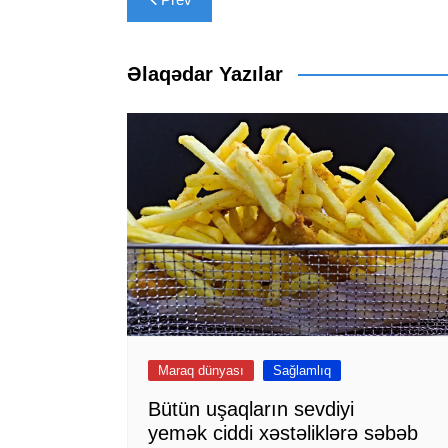
naviqasiyası
Əlaqədar Yazılar
Maraq dünyası
Sağlamlıq
Bütün uşaqların sevdiyi
yemək ciddi xəstəliklərə səbəb