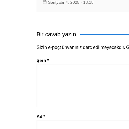
Sentyabr 4, 2025 - 13:18
Bir cavab yazın
Sizin e-poçt ünvanınız dərc edilməyəcəkdir.
G
Şərh
*
Ad
*