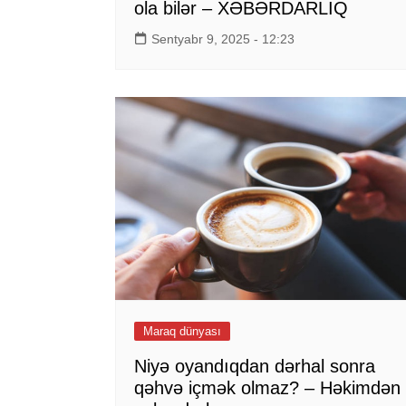
ola bilər – XƏBƏRDARLIQ
Sentyabr 9, 2025 - 12:23
Maraq dünyası
Niyə oyandıqdan dərhal sonra
qəhvə içmək olmaz? – Həkimdən