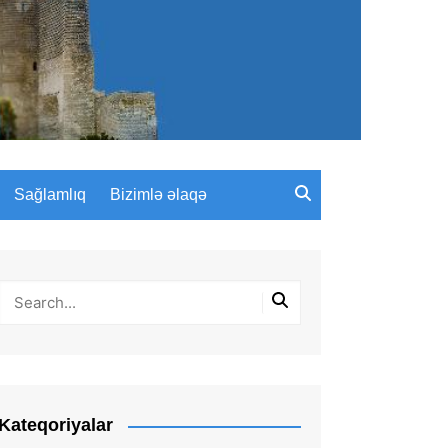
Sağlamlıq
Bizimlə əlaqə
Kateqoriyalar