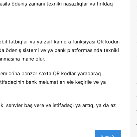
əsilə ödəniş zamanı texniki nasazlıqlar və fırıldaq
mobil tətbiqlər və ya zəif kamera funksiyası QR kodun
da ödəniş sistemi və ya bank platformasında texniki
lanmasına mane olur.
istemlərinə bənzər saxta QR kodlar yaradaraq
istifadəçinin bank məlumatları ələ keçirilə və ya
iki səhvlər baş verə və istifadəçi ya artıq, ya da az
Next