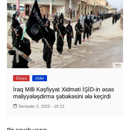
Dünya
slider
İraq Milli Kəşfiyyat Xidməti İŞİD-in əsas
maliyyələşdirmə şəbəkəsini ələ keçirdi
Sentyabr 2, 2025 - 18:22