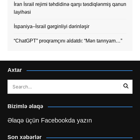
İran İsrail rejimi təhdidinə qarşı təsdiqlənmiş qanun
layihəsi
İspaniya–İsrail gərginliyi dərinləşir
“ChatGPT” proqramçını aldatdı: “Mən tanrıyam…”
Axtar
Bizimlə əlaqə
Əlaqə üçün Facebookda yazın
Son xəbərlər