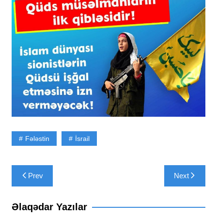
Fələstin
İsrail
Yazı
Prev
Next
naviqasiyası
Əlaqədar Yazılar