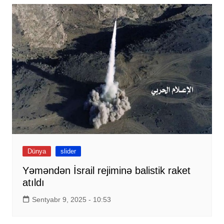
Dünya
slider
Yəməndən İsrail rejiminə balistik raket
atıldı
Sentyabr 9, 2025 - 10:53