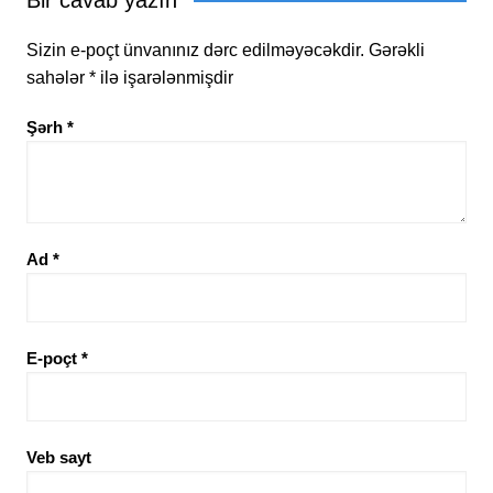
Bir cavab yazın
Sizin e-poçt ünvanınız dərc edilməyəcəkdir.
Gərəkli
sahələr
*
ilə işarələnmişdir
Şərh
*
Ad
*
E-poçt
*
Veb sayt