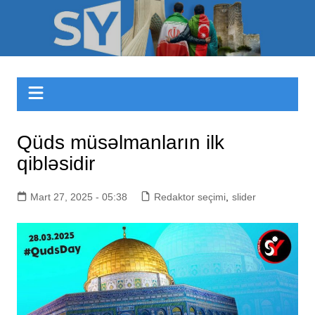
Skip
to
Sizinyol.org
content
Qüds müsəlmanların ilk
qibləsidir
Mart 27, 2025 - 05:38
Redaktor seçimi
,
slider