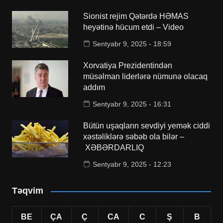
Sionist rejim Qətərdə HƏMAS
heyətinə hücum etdi – Video
Sentyabr 9, 2025 - 18:59
Xorvatiya Prezidentindən
müsəlman liderlərə nümunə olacaq
addım
Sentyabr 9, 2025 - 16:31
Bütün uşaqların sevdiyi yemək ciddi
xəstəliklərə səbəb ola bilər –
XƏBƏRDARLIQ
Sentyabr 9, 2025 - 12:23
Təqvim
BE
ÇA
Ç
CA
C
Ş
B