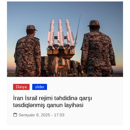
Dünya
slider
İran İsrail rejimi təhdidinə qarşı
təsdiqlənmiş qanun layihəsi
Sentyabr 8, 2025 - 17:03