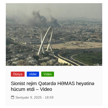
Dünya
slider
Video
Sionist rejim Qətərdə HƏMAS heyətinə
hücum etdi – Video
Sentyabr 9, 2025 - 18:59