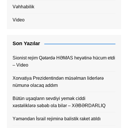
Vəhhabilik
Video
Son Yazılar
Sionist rejim Qətərdə HƏMAS heyətinə hücum etdi
– Video
Xorvatiya Prezidentindən müsəlman liderlərə
nümunə olacaq addım
Bütün uşaqların sevdiyi yemək ciddi
xəstəliklərə səbəb ola bilər – XƏBƏRDARLIQ
Yəməndən İsrail rejiminə balistik raket atıldı