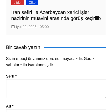
slider
Ölkə
İran səfiri ilə Azərbaycan xarici işlər
nazirinin müavini arasında görüş keçirilib
İyul 29, 2025 - 05:00
Bir cavab yazın
Sizin e-poçt ünvanınız dərc edilməyəcəkdir.
Gərəkli
sahələr
*
ilə işarələnmişdir
Şərh
*
Ad
*