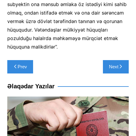
subyektin ona mənsub əmlaka öz istədiyi kimi sahib
olmaq, ondan istifadə etmək və ona dair sərəncam
vermək üzrə dövlət tərəfindən tanınan və qorunan
hüququdur. Vətəndaşlar mülkiyyət hüquqları
pozulduğu halalrda məhkəməyə mürqciət etmək
hüququna malikdirlər”.
Yazı
Prev
Next
naviqasiyası
Əlaqədar Yazılar