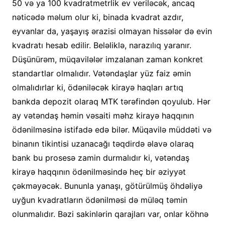
50 və ya 100 kvadratmetrlik ev veriləcək, ancaq
nəticədə məlum olur ki, binada kvadrat azdır,
eyvanlar da, yaşayış ərazisi olmayan hissələr də evin
kvadratı hesab edilir. Beləliklə, narazılıq yaranır.
Düşünürəm, müqavilələr imzalanan zaman konkret
standartlar olmalıdır. Vətəndaşlar yüz faiz əmin
olmalıdırlar ki, ödəniləcək kirayə haqları artıq
bankda depozit olaraq MTK tərəfindən qoyulub. Hər
ay vətəndaş həmin vəsaiti məhz kirayə haqqının
ödənilməsinə istifadə edə bilər. Müqavilə müddəti və
binanın tikintisi uzanacağı təqdirdə əlavə olaraq
bank bu prosesə zamin durmalıdır ki, vətəndaş
kirayə haqqının ödənilməsində heç bir əziyyət
çəkməyəcək. Bununla yanaşı, götürülmüş öhdəliyə
uyğun kvadratların ödənilməsi də müləq təmin
olunmalıdır. Bəzi sakinlərin qarajları var, onlar köhnə