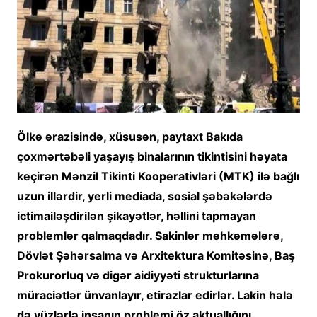
Ölkə ərazisində, xüsusən, paytaxt Bakıda
çoxmərtəbəli yaşayış binalarının tikintisini həyata
keçirən Mənzil Tikinti Kooperativləri (MTK) ilə bağlı
uzun illərdir, yerli mediada, sosial şəbəkələrdə
ictimailəşdirilən şikayətlər, həllini tapmayan
problemlər qalmaqdadır. Sakinlər məhkəmələrə,
Dövlət Şəhərsalma və Arxitektura Komitəsinə, Baş
Prokurorluq və digər aidiyyəti strukturlarına
müraciətlər ünvanlayır, etirazlar edirlər. Lakin hələ
də yüzlərlə insanın problemi öz aktuallığını