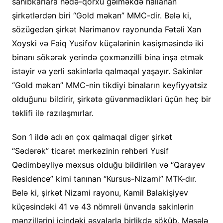
sahibkarlara hədə-qorxu gəlməkdə hallanan
şirkətlərdən biri “Gold məkan” MMC-dir. Belə ki,
sözügedən şirkət Nərimanov rayonunda Fətəli Xan
Xoyski və Faiq Yusifov küçələrinin kəsişməsində iki
binanı sökərək yerində çoxmənzilli bina inşa etmək
istəyir və yerli sakinlərlə qalmaqal yaşayır. Sakinlər
“Gold məkan” MMC-nin tikdiyi binaların keyfiyyətsiz
olduğunu bildirir, şirkətə güvənmədikləri üçün heç bir
təklifi ilə razılaşmırlar.
Son 1 ildə adı ən çox qalmaqal digər şirkət
“Sədərək” ticarət mərkəzinin rəhbəri Yusif
Qədimbəyliyə məxsus olduğu bildirilən və “Qarayev
Residence” kimi tanınan “Kursus-Nizami” MTK-dır.
Belə ki, şirkət Nizami rayonu, Kamil Balakişiyev
küçəsindəki 41 və 43 nömrəli ünvanda sakinlərin
mənzillərini içindəki əşyalarla birlikdə söküb. Məsələ