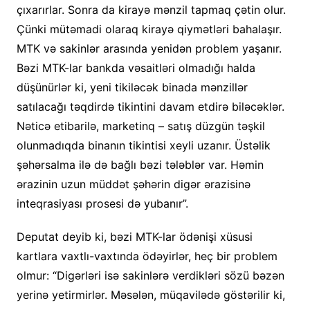
çıxarırlar. Sonra da kirayə mənzil tapmaq çətin olur.
Çünki mütəmadi olaraq kirayə qiymətləri bahalaşır.
MTK və sakinlər arasında yenidən problem yaşanır.
Bəzi MTK-lar bankda vəsaitləri olmadığı halda
düşünürlər ki, yeni tikiləcək binada mənzillər
satılacağı təqdirdə tikintini davam etdirə biləcəklər.
Nəticə etibarilə, marketinq – satış düzgün təşkil
olunmadıqda binanın tikintisi xeyli uzanır. Üstəlik
şəhərsalma ilə də bağlı bəzi tələblər var. Həmin
ərazinin uzun müddət şəhərin digər ərazisinə
inteqrasiyası prosesi də yubanır”.
Deputat deyib ki, bəzi MTK-lar ödənişi xüsusi
kartlara vaxtlı-vaxtında ödəyirlər, heç bir problem
olmur: “Digərləri isə sakinlərə verdikləri sözü bəzən
yerinə yetirmirlər. Məsələn, müqavilədə göstərilir ki,