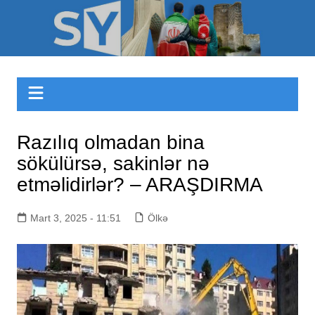
Skip
to
Sizinyol.org
content
Razılıq olmadan bina
sökülürsə, sakinlər nə
etməlidirlər? – ARAŞDIRMA
Mart 3, 2025 - 11:51
Ölkə