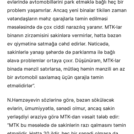
evlərində avtomobillərini park etməklə bağlı heç bir
problem yaşamırlar. Ancaq yeni binalar tikilən zaman
vətəndaşların məhz qarajlarla təmin edilməsi
məsələsində də çox ciddi narazılıq yaranır. MTK-lar
binanın zirzəmisini sakinlərə vermirlər, hətta bəzən
ev qiymətinə satmağa cəhd edirlər. Nəticədə,
sakinlərlə yanaşı şəhərdə də parklanma ilə bağlı
əlavə problemlər ortaya çıxır. Düşünürəm, MTK-lar
binada mənzil satırlarsa, mütləq həmin mənzili ən az
bir avtomobil saxlamaq üçün qarajla təmin
etməlidirlər”.
N.Həmzəyevin sözlərinə görə, bəzən söküləcək
evlərin, ümumiyyətlə, sənədi olmur, ancaq sakin
yerləşdiyi əraziyə görə MTK-dan vəsait tələb edir:
“MTK bu məsələdə də sakinlərin razı qalmasını təmin
etməlidir. Hətta 20 ildir, heç bir sənədi olmasa da,