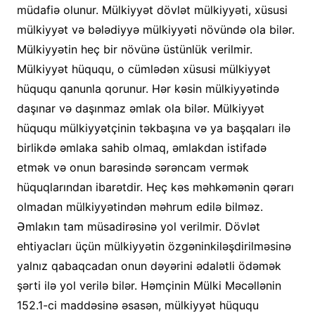
müdafiə olunur. Mülkiyyət dövlət mülkiyyəti, xüsusi
mülkiyyət və bələdiyyə mülkiyyəti növündə ola bilər.
Mülkiyyətin heç bir növünə üstünlük verilmir.
Mülkiyyət hüququ, o cümlədən xüsusi mülkiyyət
hüququ qanunla qorunur. Hər kəsin mülkiyyətində
daşınar və daşınmaz əmlak ola bilər. Mülkiyyət
hüququ mülkiyyətçinin təkbaşına və ya başqaları ilə
birlikdə əmlaka sahib olmaq, əmlakdan istifadə
etmək və onun barəsində sərəncam vermək
hüquqlarından ibarətdir. Heç kəs məhkəmənin qərarı
olmadan mülkiyyətindən məhrum edilə bilməz.
Əmlakın tam müsadirəsinə yol verilmir. Dövlət
ehtiyacları üçün mülkiyyətin özgəninkiləşdirilməsinə
yalnız qabaqcadan onun dəyərini ədalətli ödəmək
şərti ilə yol verilə bilər. Həmçinin Mülki Məcəllənin
152.1-ci maddəsinə əsasən, mülkiyyət hüququ