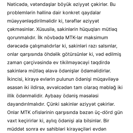
Nəticədə, vətəndaşlar böyük əziyyət çəkirlər. Bu
problemlərin həllinə dair konkret qaydalar
müəyyənləşdirilməlidir ki, tərəflər əziyyət
çəkməsinlər. Xüsusilə, sakinlərin hüquqları mütləq
qorunmalıdır. İlk növbədə MTK-lar maksimum
dərəcədə çalışmalıdırlar ki, sakinləri razı salsınlar,
onlar qarşısında öhdəlik götürsünlər ki, vəd edilmiş
zaman çərçivəsində ev tikilməyəcəyi təqdirdə
sakinlərə mütləq əlavə ödənişlər ödəməlidirlər.
İkincisi, kirayə evlərin pulunun ödənişi müqaviləyə
əsasən iki ildirsə, əvvəlcədən tam olaraq məbləğ iki
illik ödənməlidir. Aybaay ödəniş məsələsi
dayandırılmalıdır. Çünki sakinlər əziyyət çəkirlər.
Onlar MTK ofislərinin qarşısında bəzən üç-dörd gün
vaxt keçirirlər ki, aylıq ödənişi ala bilsinlər. Bir
müddət sonra ev sahibləri kirayəçiləri evdən