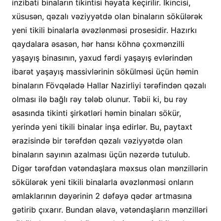
inzibati binaların tikintisi həyata keçirilir. İkincisi,
xüsusən, qəzalı vəziyyətdə olan binaların sökülərək
yeni tikili binalarla əvəzlənməsi prosesidir. Hazırkı
qaydalara əsasən, hər hansı köhnə çoxmənzilli
yaşayış binasının, yaxud fərdi yaşayış evlərindən
ibarət yaşayış massivlərinin sökülməsi üçün həmin
binaların Fövqəladə Hallar Nazirliyi tərəfindən qəzalı
olması ilə bağlı rəy tələb olunur. Təbii ki, bu rəy
əsasında tikinti şirkətləri həmin binaları sökür,
yerində yeni tikili binalar inşa edirlər. Bu, paytaxt
ərazisində bir tərəfdən qəzalı vəziyyətdə olan
binaların sayının azalması üçün nəzərdə tutulub.
Digər tərəfdən vətəndaşlara məxsus olan mənzillərin
sökülərək yeni tikili binalarla əvəzlənməsi onların
əmlaklarının dəyərinin 2 dəfəyə qədər artmasına
gətirib çıxarır. Bundan əlavə, vətəndaşların mənzilləri