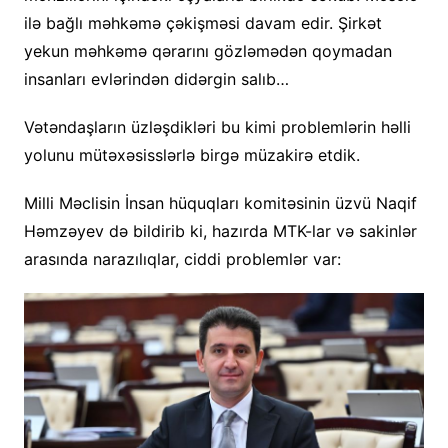
ilə bağlı məhkəmə çəkişməsi davam edir. Şirkət
yekun məhkəmə qərarını gözləmədən qoymadan
insanları evlərindən didərgin salıb…
Vətəndaşların üzləşdikləri bu kimi problemlərin həlli
yolunu mütəxəsisslərlə birgə müzakirə etdik.
Milli Məclisin İnsan hüquqları komitəsinin üzvü Naqif
Həmzəyev də bildirib ki, hazırda MTK-lar və sakinlər
arasında narazılıqlar, ciddi problemlər var: