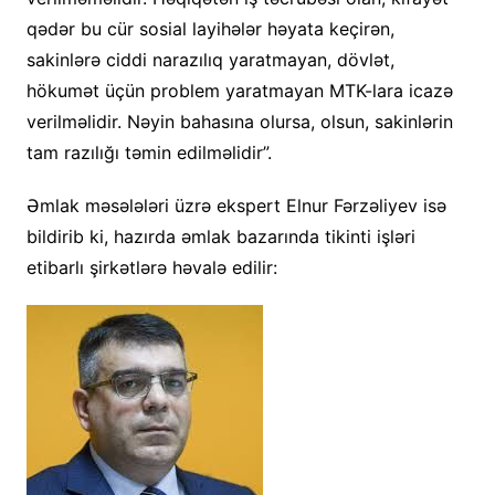
qədər bu cür sosial layihələr həyata keçirən,
sakinlərə ciddi narazılıq yaratmayan, dövlət,
hökumət üçün problem yaratmayan MTK-lara icazə
verilməlidir. Nəyin bahasına olursa, olsun, sakinlərin
tam razılığı təmin edilməlidir”.
Əmlak məsələləri üzrə ekspert Elnur Fərzəliyev isə
bildirib ki, hazırda əmlak bazarında tikinti işləri
etibarlı şirkətlərə həvalə edilir: