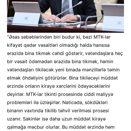
“Əsas səbəblərindən biri budur ki, bəzi MTK-lar
kifayət qədər vəsaitləri olmadığı halda hansısa
ərazidə bina tikmək cəhdi göstərir, vətəndaşlara heç
bir vəsait ödəmədən ərazidə bina tikmək, həmin
vətəndaşları tikiləcək yeni binada mənzillərlə təmin
etmək öhdəliyini götürürlər. Bina tikiləcəyi müddət
ərzində onların kirayə xərclərini ödəyəcəklərini
deyirlər. MTK-lar tikinti prosesində ciddi maliyyə
problemləri ilə üzləşirlər. Nəticədə, sökdükləri
binanın vaxtında tikilib təhvil verilməsi prosesi
uzanır. Sakinlər isə daha uzun müddət kirayə
qalmağa məcbur olurlar. Bu müddət ərzində həm