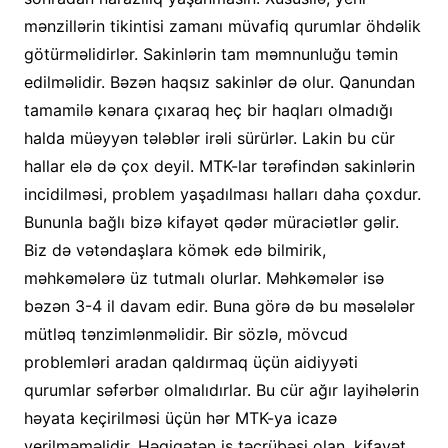
mənzillərin tikintisi zamanı müvafiq qurumlar öhdəlik
götürməlidirlər. Sakinlərin tam məmnunluğu təmin
edilməlidir. Bəzən haqsız sakinlər də olur. Qanundan
tamamilə kənara çıxaraq heç bir haqları olmadığı
halda müəyyən tələblər irəli sürürlər. Lakin bu cür
hallar elə də çox deyil. MTK-lar tərəfindən sakinlərin
incidilməsi, problem yaşadılması halları daha çoxdur.
Bununla bağlı bizə kifayət qədər müraciətlər gəlir.
Biz də vətəndaşlara kömək edə bilmirik,
məhkəmələrə üz tutmalı olurlar. Məhkəmələr isə
bəzən 3-4 il davam edir. Buna görə də bu məsələlər
mütləq tənzimlənməlidir. Bir sözlə, mövcud
problemləri aradan qaldırmaq üçün aidiyyəti
qurumlar səfərbər olmalıdırlar. Bu cür ağır layihələrin
həyata keçirilməsi üçün hər MTK-ya icazə
verilməməlidir. Həqiqətən iş təcrübəsi olan, kifayət