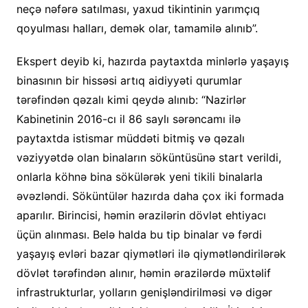
neçə nəfərə satılması, yaxud tikintinin yarımçıq
qoyulması halları, demək olar, tamamilə alınıb”.
Ekspert deyib ki, hazırda paytaxtda minlərlə yaşayış
binasının bir hissəsi artıq aidiyyəti qurumlar
tərəfindən qəzalı kimi qeydə alınıb: “Nazirlər
Kabinetinin 2016-cı il 86 saylı sərəncamı ilə
paytaxtda istismar müddəti bitmiş və qəzalı
vəziyyətdə olan binaların söküntüsünə start verildi,
onlarla köhnə bina sökülərək yeni tikili binalarla
əvəzləndi. Söküntülər hazırda daha çox iki formada
aparılır. Birincisi, həmin ərazilərin dövlət ehtiyacı
üçün alınması. Belə halda bu tip binalar və fərdi
yaşayış evləri bazar qiymətləri ilə qiymətləndirilərək
dövlət tərəfindən alınır, həmin ərazilərdə müxtəlif
infrastrukturlar, yolların genişləndirilməsi və digər