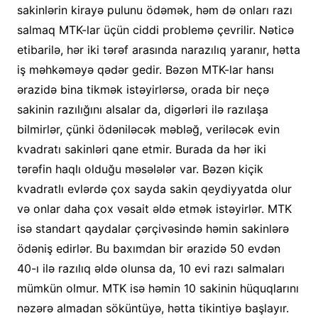
sakinlərin kirayə pulunu ödəmək, həm də onları razı
salmaq MTK-lar üçün ciddi problemə çevrilir. Nəticə
etibarilə, hər iki tərəf arasında narazılıq yaranır, hətta
iş məhkəməyə qədər gedir. Bəzən MTK-lar hansı
ərazidə bina tikmək istəyirlərsə, orada bir neçə
sakinin razılığını alsalar da, digərləri ilə razılaşa
bilmirlər, çünki ödəniləcək məbləğ, veriləcək evin
kvadratı sakinləri qane etmir. Burada da hər iki
tərəfin haqlı olduğu məsələlər var. Bəzən kiçik
kvadratlı evlərdə çox sayda sakin qeydiyyatda olur
və onlar daha çox vəsait əldə etmək istəyirlər. MTK
isə standart qaydalar çərçivəsində həmin sakinlərə
ödəniş edirlər. Bu baxımdan bir ərazidə 50 evdən
40-ı ilə razılıq əldə olunsa da, 10 evi razı salmaları
mümkün olmur. MTK isə həmin 10 sakinin hüquqlarını
nəzərə almadan söküntüyə, hətta tikintiyə başlayır.