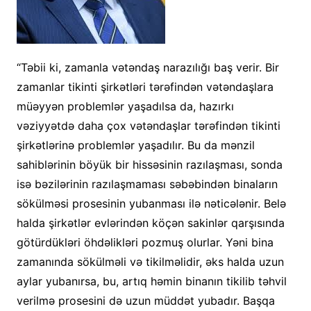
“Təbii ki, zamanla vətəndaş narazılığı baş verir. Bir
zamanlar tikinti şirkətləri tərəfindən vətəndaşlara
müəyyən problemlər yaşadılsa da, hazırkı
vəziyyətdə daha çox vətəndaşlar tərəfindən tikinti
şirkətlərinə problemlər yaşadılır. Bu da mənzil
sahiblərinin böyük bir hissəsinin razılaşması, sonda
isə bəzilərinin razılaşmaması səbəbindən binaların
sökülməsi prosesinin yubanması ilə nəticələnir. Belə
halda şirkətlər evlərindən köçən sakinlər qarşısında
götürdükləri öhdəlikləri pozmuş olurlar. Yəni bina
zamanında sökülməli və tikilməlidir, əks halda uzun
aylar yubanırsa, bu, artıq həmin binanın tikilib təhvil
verilmə prosesini də uzun müddət yubadır. Başqa