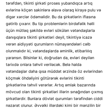
tərəfdən, tikinti şirkəti proses yubandıqca artıq
evlərinə köçən sakinlərə əlavə olaraq kirayə pulu və
digər xərclər ödəməlidir. Bu da şirkətlərin iflasına
gətirib çıxarır. Bu tip problemlərin birdəfəlik həlli
üçün mütləq şəkildə evləri sökülən vətəndaşlarla
danışıqlara tikinti şirkətləri deyil, tikintiyə icazə
verən aidiyyəti qurumların nümayəndələri cəlb
olunmalıdır ki, vətəndaşlarda əminlik, etibarlılıq
yaransın. Bilsinlər ki, doğrudan da, evləri deyilən
tarixdə onlara təhvil veriləcək. Belə halda
vətəndaşlar daha qısa müddət ərzində öz evlərindən
köçmək öhdəliyini götürərək evlərini tikinti
şirkətlərinə təhvil verərlər. Artıq əmlak bazarında
mövcud olan tikinti şirkətləri illərin sınağından çıxmış
şirkətlərdir. Bunlara dövlət qurumları tərəfindən ciddi
nəzarət olunur. Əvvəlki illərdəki kimi bir mənzilin bir