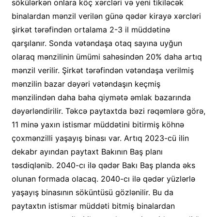
sökülərkən onlara köç xərcləri və yeni tikiləcək
binalardan mənzil verilən günə qədər kirayə xərcləri
şirkət tərəfindən ortalama 2-3 il müddətinə
qarşılanır. Sonda vətəndaşa otaq sayına uyğun
olaraq mənzilinin ümümi sahəsindən 20% daha artıq
mənzil verilir. Şirkət tərəfindən vətəndaşa verilmiş
mənzilin bazar dəyəri vətəndaşın keçmiş
mənzilindən daha baha qiymətə əmlak bazarında
dəyərləndirilir. Təkcə paytaxtda bəzi rəqəmlərə görə,
11 minə yaxın istismar müddətini bitirmiş köhnə
çoxmənzilli yaşayış binası var. Artıq 2023-cü ilin
dekabr ayından paytaxt Bakının Baş planı
təsdiqlənib. 2040-cı ilə qədər Bakı Baş planda əks
olunan formada olacaq. 2040-cı ilə qədər yüzlərlə
yaşayış binasının söküntüsü gözlənilir. Bu da
paytaxtın istismar müddəti bitmiş binalardan