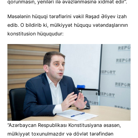
qorunmasın, yeniləri ilə əvəzlənməsinə xidmət edir”.
Məsələnin hüquqi tərəflərini vəkil Rəşad Əliyev izah
edib. O bildirib ki, mülkiyyət hüququ vətəndaşlarının
konstitusion hüququdur:
“Azərbaycan Respublikası Konstitusiyana əsasən,
mülkiyyət toxunulmazdır və dövlət tərəfindən