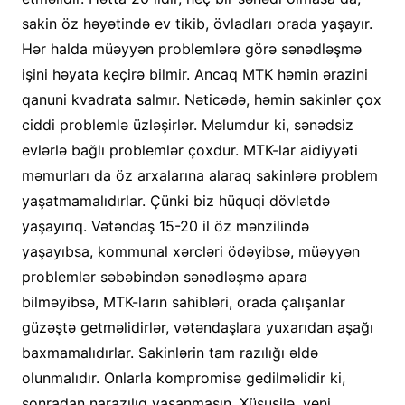
sakin öz həyətində ev tikib, övladları orada yaşayır.
Hər halda müəyyən problemlərə görə sənədləşmə
işini həyata keçirə bilmir. Ancaq MTK həmin ərazini
qanuni kvadrata salmır. Nəticədə, həmin sakinlər çox
ciddi problemlə üzləşirlər. Məlumdur ki, sənədsiz
evlərlə bağlı problemlər çoxdur. MTK-lar aidiyyəti
məmurları da öz arxalarına alaraq sakinlərə problem
yaşatmamalıdırlar. Çünki biz hüquqi dövlətdə
yaşayırıq. Vətəndaş 15-20 il öz mənzilində
yaşayıbsa, kommunal xərcləri ödəyibsə, müəyyən
problemlər səbəbindən sənədləşmə apara
bilməyibsə, MTK-ların sahibləri, orada çalışanlar
güzəştə getməlidirlər, vətəndaşlara yuxarıdan aşağı
baxmamalıdırlar. Sakinlərin tam razılığı əldə
olunmalıdır. Onlarla kompromisə gedilməlidir ki,
sonradan narazılıq yaşanmasın. Xüsusilə, yeni