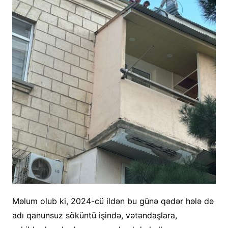
Məlum olub ki, 2024-cü ildən bu günə qədər hələ də
adı qanunsuz söküntü işində, vətəndaşlara,