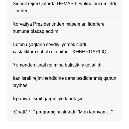
Sionist rejim Qətərdə HƏMAS heyətinə hücum etdi
– Video
Xorvatiya Prezidentindən müsəlman liderlərə
nümunə olacaq addım
Bütün uşaqların sevdiyi yemək ciddi
xəstəliklərə səbəb ola bilər – XƏBƏRDARLIQ
Yəməndən İsrail rejiminə balistik raket atıldı
İran İsrail rejimi təhdidinə qarşı təsdiqlənmiş qanun
layihəsi
İspaniya–İsrail gərginliyi dərinləşir
“ChatGPT” proqramçını aldatdı: “Mən tanrıyam…”