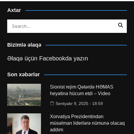
Axtar
Bizimlə əlaqə
Əlaqə üçün Facebookda yazın
Son xəbərlər
Sionist rejim Qətərdə HƏMAS
heyətinə hücum etdi – Video
Sentyabr 9, 2025 - 18:59
Xorvatiya Prezidentindən
müsəlman liderlərə nümunə olacaq
addım