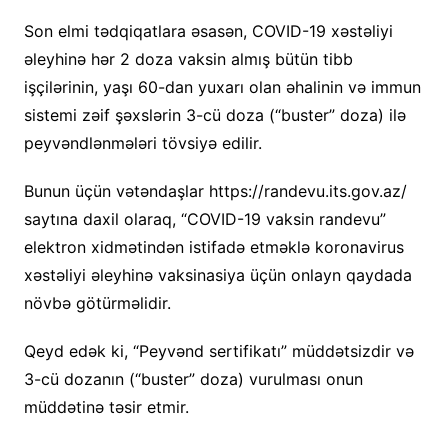
Son elmi tədqiqatlara əsasən, COVID-19 xəstəliyi
əleyhinə hər 2 doza vaksin almış bütün tibb
işçilərinin, yaşı 60-dan yuxarı olan əhalinin və immun
sistemi zəif şəxslərin 3-cü doza (“buster” doza) ilə
peyvəndlənmələri tövsiyə edilir.
Bunun üçün vətəndaşlar https://randevu.its.gov.az/
saytına daxil olaraq, “COVID-19 vaksin randevu”
elektron xidmətindən istifadə etməklə koronavirus
xəstəliyi əleyhinə vaksinasiya üçün onlayn qaydada
növbə götürməlidir.
Qeyd edək ki, “Peyvənd sertifikatı” müddətsizdir və
3-cü dozanın (“buster” doza) vurulması onun
müddətinə təsir etmir.