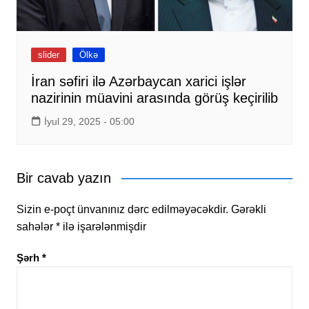
slider
Ölkə
İran səfiri ilə Azərbaycan xarici işlər
nazirinin müavini arasında görüş keçirilib
İyul 29, 2025 - 05:00
Bir cavab yazın
Sizin e-poçt ünvanınız dərc edilməyəcəkdir.
Gərəkli
sahələr
*
ilə işarələnmişdir
Şərh
*