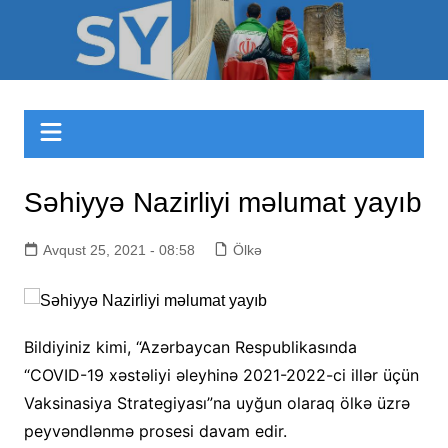
Skip
to
Sizinyol.org
content
Səhiyyə Nazirliyi məlumat yayıb
Avqust 25, 2021 - 08:58
Ölkə
Bildiyiniz kimi, “Azərbaycan Respublikasında
“COVID-19 xəstəliyi əleyhinə 2021-2022-ci illər üçün
Vaksinasiya Strategiyası”na uyğun olaraq ölkə üzrə
peyvəndlənmə prosesi davam edir.