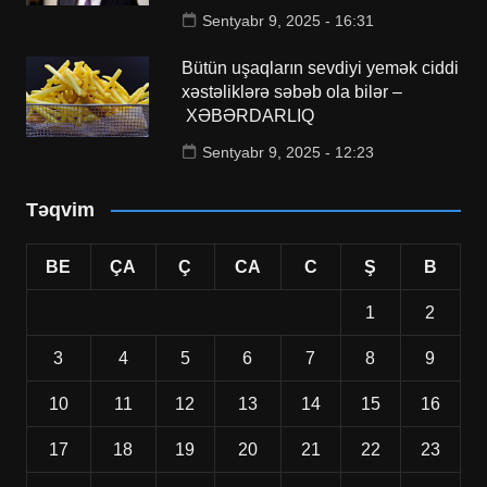
Sentyabr 9, 2025 - 16:31
Bütün uşaqların sevdiyi yemək ciddi
xəstəliklərə səbəb ola bilər –
XƏBƏRDARLIQ
Sentyabr 9, 2025 - 12:23
Təqvim
BE
ÇA
Ç
CA
C
Ş
B
1
2
3
4
5
6
7
8
9
10
11
12
13
14
15
16
17
18
19
20
21
22
23