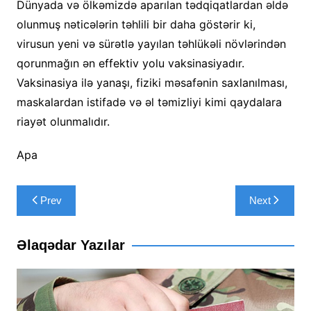
Dünyada və ölkəmizdə aparılan tədqiqatlardan əldə
olunmuş nəticələrin təhlili bir daha göstərir ki,
virusun yeni və sürətlə yayılan təhlükəli növlərindən
qorunmağın ən effektiv yolu vaksinasiyadır.
Vaksinasiya ilə yanaşı, fiziki məsafənin saxlanılması,
maskalardan istifadə və əl təmizliyi kimi qaydalara
riayət olunmalıdır.
Apa
Yazı
Prev
Next
naviqasiyası
Əlaqədar Yazılar