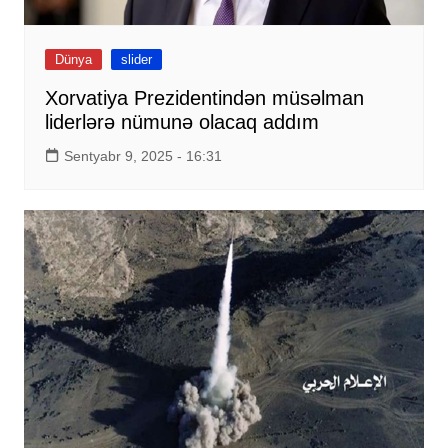
Dünya
slider
Xorvatiya Prezidentindən müsəlman
liderlərə nümunə olacaq addım
Sentyabr 9, 2025 - 16:31