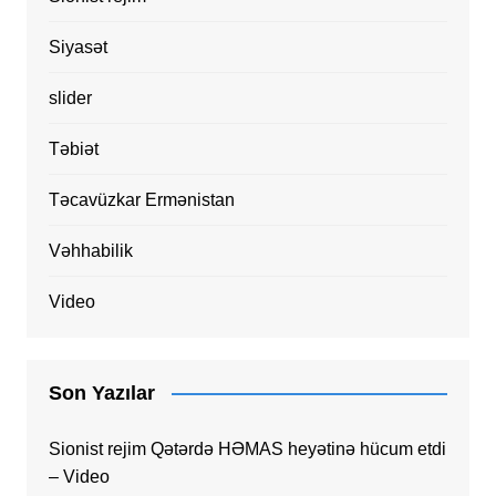
Siyasət
slider
Təbiət
Təcavüzkar Ermənistan
Vəhhabilik
Video
Son Yazılar
Sionist rejim Qətərdə HƏMAS heyətinə hücum etdi
– Video