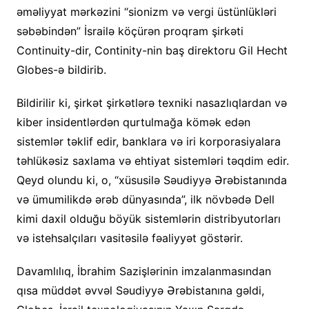
əməliyyat mərkəzini “sionizm və vergi üstünlükləri
səbəbindən” İsrailə köçürən proqram şirkəti
Continuity-dir, Continity-nin baş direktoru Gil Hecht
Globes-ə bildirib.
Bildirilir ki, şirkət şirkətlərə texniki nasazlıqlardan və
kiber insidentlərdən qurtulmağa kömək edən
sistemlər təklif edir, banklara və iri korporasiyalara
təhlükəsiz saxlama və ehtiyat sistemləri təqdim edir.
Qeyd olundu ki, o, “xüsusilə Səudiyyə Ərəbistanında
və ümumilikdə ərəb dünyasında”, ilk növbədə Dell
kimi daxil olduğu böyük sistemlərin distribyutorları
və istehsalçıları vasitəsilə fəaliyyət göstərir.
Davamlılıq, İbrahim Sazişlərinin imzalanmasından
qısa müddət əvvəl Səudiyyə Ərəbistanına gəldi,