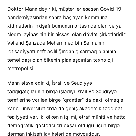
Doktor Mann deyir ki, müştərilər əsasən Covid-19
pandemiyasından sonra başlayan kommunal
xidmətlərin inkişafı bumunun ortasında olan və ya
Neom layihəsinin bir hissəsi olan dövlət şirkətləridir:
Vəliəhd Şahzadə Məhəmməd bin Salmanın
iqtisadiyyatı neft asılılığından çıxarmaq planının
təməl daşı olan ölkənin planlaşdırılan texnoloji
metropolisi.
Mann əlavə edir ki, İsrail və Səudiyyə
tədqiqatçılarının birgə işlədiyi İsrail və Səudiyyə
tərəflərinə verilən birgə “qrantlar” da daxil olmaqla,
xarici universitetlərdə də geniş akademik tədqiqat
fəaliyyəti var. İki ölkənin iqlimi, ətraf mühiti və hətta
demoqrafik göstəriciləri oxşar olduğu üçün birgə
dərman inkişafı layihələri də mövcuddur.