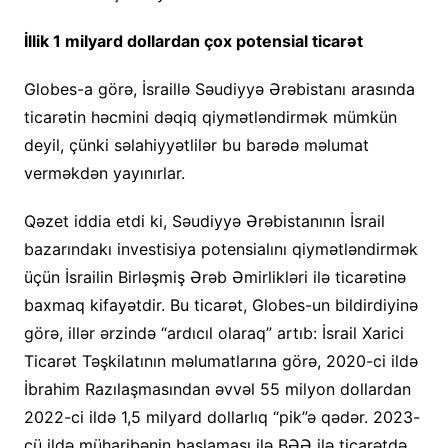
İllik 1 milyard dollardan çox potensial ticarət
Globes-a görə, İsraillə Səudiyyə Ərəbistanı arasında
ticarətin həcmini dəqiq qiymətləndirmək mümkün
deyil, çünki səlahiyyətlilər bu barədə məlumat
verməkdən yayınırlar.
Qəzet iddia etdi ki, Səudiyyə Ərəbistanının İsrail
bazarındakı investisiya potensialını qiymətləndirmək
üçün İsrailin Birləşmiş Ərəb Əmirlikləri ilə ticarətinə
baxmaq kifayətdir. Bu ticarət, Globes-un bildirdiyinə
görə, illər ərzində “ardıcıl olaraq” artıb: İsrail Xarici
Ticarət Təşkilatının məlumatlarına görə, 2020-ci ildə
İbrahim Razılaşmasından əvvəl 55 milyon dollardan
2022-ci ildə 1,5 milyard dollarlıq “pik”ə qədər. 2023-
cü ildə müharibənin başlaması ilə BƏƏ ilə ticarətdə