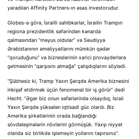
yaradılan Affinity Partners-ın əsas investorudur.
Globes-a görə, İsrailli sahibkarlar, İsrailin Trampın
regiona prezidentlik səfərindən kənarda
qalmasından “məyus oldular” və Səudiyyə
Ərəbistanının əməliyyatlarını mümkün qədər
“qoruduğunu” və bizneslərinin xarici provayderlərə
getməsinin “qarşısını almağa” çalışdıqlarını söylədi.
“Şübhəsiz ki, Tramp Yaxın Şərqdə Amerika biznesini
inkişaf etdirmək üçün fenomenal bir iş görür” dedi
Hecht. “Əgər biz onun səfərlərində olsaydıq, İsrail
Yaxın Şərqdə yüksələn iqtisadi güc olardı. Biz
Amerika şirkətlərinin orada bağlandığı
sövdələşmələrin növlərini görmüşük. Yaxşı niyyət
olanda siz birlikdə işləməyin yollarını tapırsınız”.