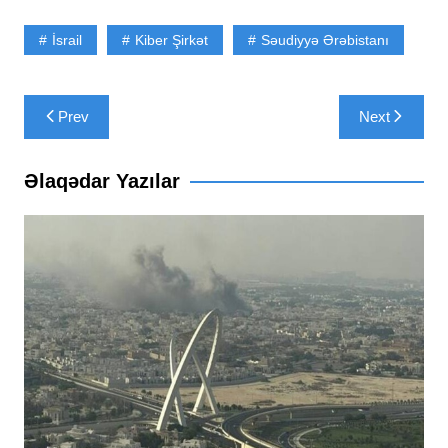
İsrail
Kiber Şirkət
Səudiyyə Ərəbistanı
Yazı
Prev
Next
naviqasiyası
Əlaqədar Yazılar