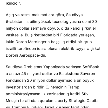
ikincidir.
Açıq və rəsmi məlumatlara görə, Səudiyyə
Ərəbistanı İsrailin yüksək texnologiyasına cəmi 30
milyon dollar sərmayə qoyub, o da xarici şirkətlər
vasitəsilə. Bu şirkətlərdən biri Floridada yerləşən,
lakin Doron Merdinqerin başçılıq etdiyi bir qrup
israilli tərəfindən idarə olunan elektrik təyyarə şirkəti
Doroni Aerospace-dir.
Səudiyyə Ərəbistanı Yaponiyada yerləşən SoftBank-
a ən azı 45 milyard dollar və Blackstone Suveren
Fondundan 20 milyon dollar ayırmaqla ən böyük
investorlardan biridir. O, həmçinin Tramp
administrasiyasının ilk xəzinədarlıq katibi Stiv
Mnuçin tərəfindən qurulan Liberty Strategic Capital
və Trampın kürəkəni Jared Kushner tərəfindən