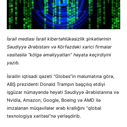
İsrail mediası İsrail kibertəhlükəsizlik şirkətlərinin
Səudiyyə Ərəbistanı və Körfəzdəki xarici firmalar
vasitəsilə “kölgə əməliyyatları” həyata keçirdiyini
yazıb.
İsrailin iqtisadi qəzeti “Globes”in məlumatına görə,
ABŞ prezidenti Donald Trampın başçılıq etdiyi
işgüzar nümayəndə heyəti Səudiyyə Ərəbistanına və
Nvidia, Amazon, Google, Boeing və AMD ilə
imzalanan müqavilələr ərəb krallığını “qlobal
texnologiya xəritəsi”nə yerləşdirib.