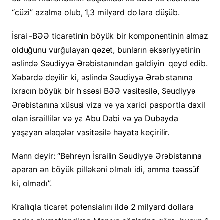
“cüzi” azalma olub, 1,3 milyard dollara düşüb.
İsrail-BƏƏ ticarətinin böyük bir komponentinin almaz
olduğunu vurğulayan qəzet, bunların əksəriyyətinin
əslində Səudiyyə Ərəbistanından gəldiyini qeyd edib.
Xəbərdə deyilir ki, əslində Səudiyyə Ərəbistanına
ixracın böyük bir hissəsi BƏƏ vasitəsilə, Səudiyyə
Ərəbistanına xüsusi viza və ya xarici pasportla daxil
olan israillilər və ya Abu Dabi və ya Dubayda
yaşayan əlaqələr vasitəsilə həyata keçirilir.
Mann deyir: “Bəhreyn İsrailin Səudiyyə Ərəbistanına
aparan ən böyük pilləkəni olmalı idi, amma təəssüf
ki, olmadı”.
Krallıqla ticarət potensialını ildə 2 milyard dollara