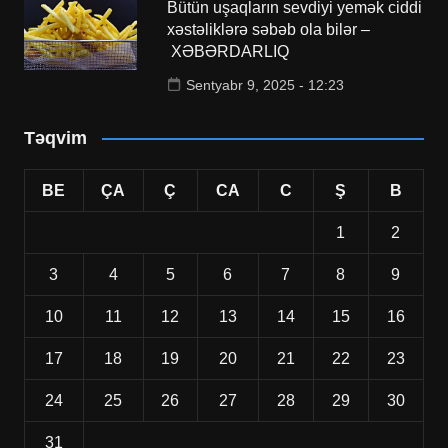
Bütün uşaqların sevdiyi yemək ciddi
xəstəliklərə səbəb ola bilər –
XƏBƏRDARLIQ
Sentyabr 9, 2025 - 12:23
Təqvim
BE
ÇA
Ç
CA
C
Ş
B
1
2
3
4
5
6
7
8
9
10
11
12
13
14
15
16
17
18
19
20
21
22
23
24
25
26
27
28
29
30
31