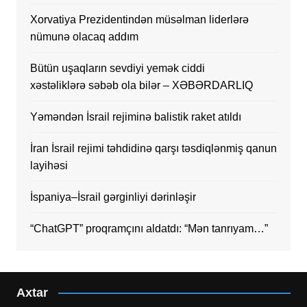
Xorvatiya Prezidentindən müsəlman liderlərə
nümunə olacaq addım
Bütün uşaqların sevdiyi yemək ciddi
xəstəliklərə səbəb ola bilər – XƏBƏRDARLIQ
Yəməndən İsrail rejiminə balistik raket atıldı
İran İsrail rejimi təhdidinə qarşı təsdiqlənmiş qanun
layihəsi
İspaniya–İsrail gərginliyi dərinləşir
“ChatGPT” proqramçını aldatdı: “Mən tanrıyam…”
Axtar