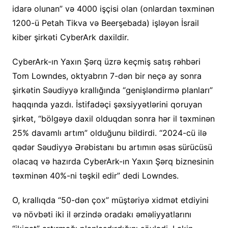
idarə olunan” və 4000 işçisi olan (onlardan təxminən
1200-ü Petah Tikva və Beerşebada) işləyən İsrail
kiber şirkəti CyberArk daxildir.
CyberArk-ın Yaxın Şərq üzrə keçmiş satış rəhbəri
Tom Lowndes, oktyabrın 7-dən bir neçə ay sonra
şirkətin Səudiyyə krallığında “genişləndirmə planları”
haqqında yazdı. İstifadəçi şəxsiyyətlərini qoruyan
şirkət, “bölgəyə daxil olduqdan sonra hər il təxminən
25% davamlı artım” olduğunu bildirdi. “2024-cü ilə
qədər Səudiyyə Ərəbistanı bu artımın əsas sürücüsü
olacaq və hazırda CyberArk-ın Yaxın Şərq biznesinin
təxminən 40%-ni təşkil edir” dedi Lowndes.
O, krallıqda “50-dən çox” müştəriyə xidmət etdiyini
və növbəti iki il ərzində oradakı əməliyyatlarını