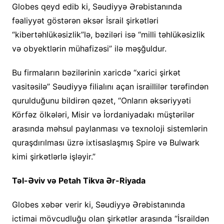
Globes qeyd edib ki, Səudiyyə Ərəbistanında
fəaliyyət göstərən əksər İsrail şirkətləri
“kibertəhlükəsizlik”lə, bəziləri isə “milli təhlükəsizlik
və obyektlərin mühafizəsi” ilə məşğuldur.
Bu firmaların bəzilərinin xaricdə “xarici şirkət
vasitəsilə” Səudiyyə filialını açan israillilər tərəfindən
qurulduğunu bildirən qəzet, “Onların əksəriyyəti
Körfəz ölkələri, Misir və İordaniyadakı müştərilər
arasında məhsul paylanması və texnoloji sistemlərin
quraşdırılması üzrə ixtisaslaşmış Spire və Bulwark
kimi şirkətlərlə işləyir.”
Təl-Əviv və Petah Tikva Ər-Riyada
Globes xəbər verir ki, Səudiyyə Ərəbistanında
ictimai mövcudluğu olan şirkətlər arasında “İsraildən