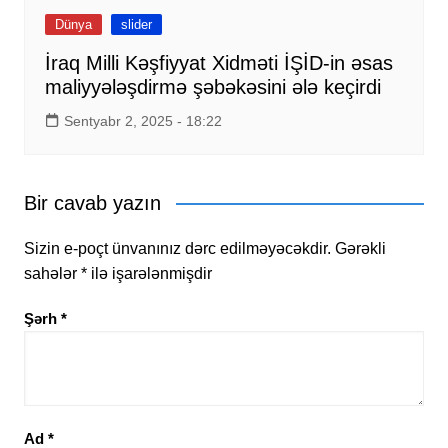
Dünya
slider
İraq Milli Kəşfiyyat Xidməti İŞİD-in əsas
maliyyələşdirmə şəbəkəsini ələ keçirdi
Sentyabr 2, 2025 - 18:22
Bir cavab yazın
Sizin e-poçt ünvanınız dərc edilməyəcəkdir.
Gərəkli
sahələr
*
ilə işarələnmişdir
Şərh
*
Ad
*