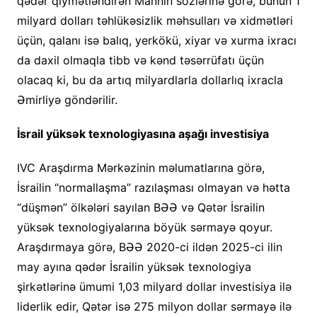
qədər qiymətləndirən Mannın sözlərinə görə, bunun 1
milyard dolları təhlükəsizlik məhsulları və xidmətləri
üçün, qalanı isə balıq, yerkökü, xiyar və xurma ixracı
da daxil olmaqla tibb və kənd təsərrüfatı üçün
olacaq ki, bu da artıq milyardlarla dollarlıq ixracla
Əmirliyə göndərilir.
İsrail yüksək texnologiyasına aşağı investisiya
IVC Araşdırma Mərkəzinin məlumatlarına görə,
İsrailin “normallaşma” razılaşması olmayan və hətta
“düşmən” ölkələri sayılan BƏƏ və Qətər İsrailin
yüksək texnologiyalarına böyük sərmayə qoyur.
Araşdırmaya görə, BƏƏ 2020-ci ildən 2025-ci ilin
may ayına qədər İsrailin yüksək texnologiya
şirkətlərinə ümumi 1,03 milyard dollar investisiya ilə
liderlik edir, Qətər isə 275 milyon dollar sərmayə ilə