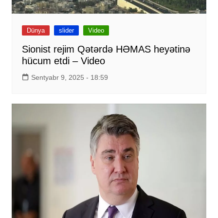
Dünya
slider
Video
Sionist rejim Qətərdə HƏMAS heyətinə
hücum etdi – Video
Sentyabr 9, 2025 - 18:59