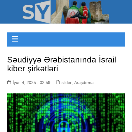
Skip
to
Sizinyol.org
content
Səudiyyə Ərəbistanında İsrail
kiber şirkətləri
İyun 4, 2025 - 02:59
slider
,
Araşdırma