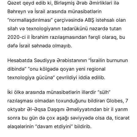
Qəzet qeyd edib ki, Birləşmiş Ərəb Əmirlikləri ilə
Bəhreyn və İsrail arasında münasibətlərin
“normallaşdırılması” çərçivəsində ABŞ istehsalı olan
silah və texnologiyanın tədarükünü nəzərdə tutan
2020-ci il İbrahim razılaşmasından fərqli olaraq, bu
dəfə İsrail səhnədə olmayıb.
Hesabatda Səudiyyə Ərəbistanının “İsrailin burnunun
dibində” “onu kölgədə qoyan yeni regional
texnologiya gücünə” çevrildiyi iddia edilib.
İki ölkə arasında münasibətlərin illərdir “sülh”
razılaşması olmadan toxunduğunu bildirən Globes, 7
oktyabr Əl-Əqsa Daşqını Əməliyyatından bir il yarım
sonra bu gün də çox aşağı səviyyədə olsa da, ticarət
əlaqələrinin “davam etdiyini” bildirib.