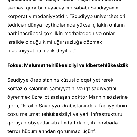
səhnəsi qura bilməyəcəyinin səbəbi Səudiyyənin
korporativ mədəniyyətidir. “Səudiyyə universitetləri
tədricən dünya reytinqlərində yüksəlir, lakin onların
hərbi təcrübəsi çox ilkin mərhələdədir və onlar
İsraildə olduğu kimi uğursuzluğa dözmək
mədəniyyətinə malik deyillər.”
Fokus: Məlumat təhlükəsizliyi və kibertəhlükəsizlik
Səudiyyə Ərəbistanına xüsusi diqqət yetirərək
Körfəz ölkələrinin cəmiyyətini və iqtisadiyyatını
öyrənmək üzrə ixtisaslaşan doktor Mannın sözlərinə
görə, “İsrailin Səudiyyə Ərəbistanındakı fəaliyyətinin
çoxu məlumat təhlükəsizliyi və yerli infrastrukturu
qoruyan obyektlər ətrafında fırlanır, ilk növbədə
terror hücumlarından qorunmaq üçün”.