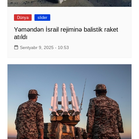
Dünya
slider
Yəməndən İsrail rejiminə balistik raket
atıldı
Sentyabr 9, 2025 - 10:53