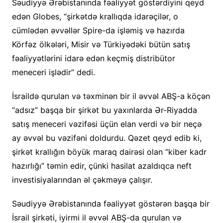
Səudiyyə Ərəbistanında fəaliyyət göstərdiyini qeyd
edən Globes, “şirkətdə krallıqda idarəçilər, o
cümlədən əvvəllər Spire-da işləmiş və hazırda
Körfəz ölkələri, Misir və Türkiyədəki bütün satış
fəaliyyətlərini idarə edən keçmiş distribütor
meneceri işlədir” dedi.
İsraildə qurulan və təxminən bir il əvvəl ABŞ-a köçən
“adsız” başqa bir şirkət bu yaxınlarda Ər-Riyadda
satış meneceri vəzifəsi üçün elan verdi və bir neçə
ay əvvəl bu vəzifəni doldurdu. Qəzet qeyd edib ki,
şirkət krallığın böyük maraq dairəsi olan “kiber kadr
hazırlığı” təmin edir, çünki hasilat azaldıqca neft
investisiyalarından əl çəkməyə çalışır.
Səudiyyə Ərəbistanında fəaliyyət göstərən başqa bir
İsrail şirkəti, iyirmi il əvvəl ABŞ-da qurulan və