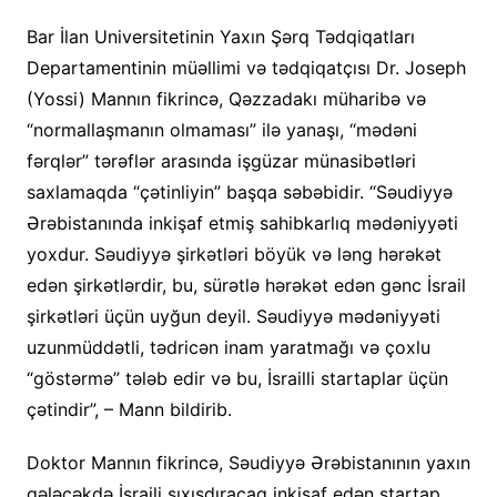
Bar İlan Universitetinin Yaxın Şərq Tədqiqatları
Departamentinin müəllimi və tədqiqatçısı Dr. Joseph
(Yossi) Mannın fikrincə, Qəzzadakı müharibə və
“normallaşmanın olmaması” ilə yanaşı, “mədəni
fərqlər” tərəflər arasında işgüzar münasibətləri
saxlamaqda “çətinliyin” başqa səbəbidir. “Səudiyyə
Ərəbistanında inkişaf etmiş sahibkarlıq mədəniyyəti
yoxdur. Səudiyyə şirkətləri böyük və ləng hərəkət
edən şirkətlərdir, bu, sürətlə hərəkət edən gənc İsrail
şirkətləri üçün uyğun deyil. Səudiyyə mədəniyyəti
uzunmüddətli, tədricən inam yaratmağı və çoxlu
“göstərmə” tələb edir və bu, İsrailli startaplar üçün
çətindir”, – Mann bildirib.
Doktor Mannın fikrincə, Səudiyyə Ərəbistanının yaxın
gələcəkdə İsraili sıxışdıracaq inkişaf edən startap