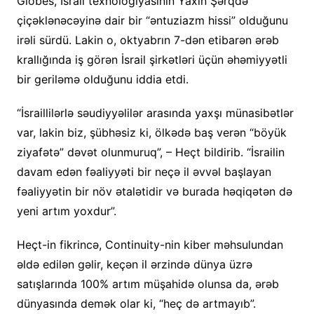
Globes, İsrail texnologiyasının Yaxın Şərqdə
çiçəklənəcəyinə dair bir “əntuziazm hissi” olduğunu
irəli sürdü. Lakin o, oktyabrın 7-dən etibarən ərəb
krallığında iş görən İsrail şirkətləri üçün əhəmiyyətli
bir geriləmə olduğunu iddia etdi.
“İsraillilərlə səudiyyəlilər arasında yaxşı münasibətlər
var, lakin biz, şübhəsiz ki, ölkədə baş verən “böyük
ziyafətə” dəvət olunmuruq”, – Heçt bildirib. “İsrailin
davam edən fəaliyyəti bir neçə il əvvəl başlayan
fəaliyyətin bir növ ətalətidir və burada həqiqətən də
yeni artım yoxdur”.
Heçt-in fikrincə, Continuity-nin kiber məhsulundan
əldə edilən gəlir, keçən il ərzində dünya üzrə
satışlarında 100% artım müşahidə olunsa da, ərəb
dünyasında demək olar ki, “heç də artmayıb”.