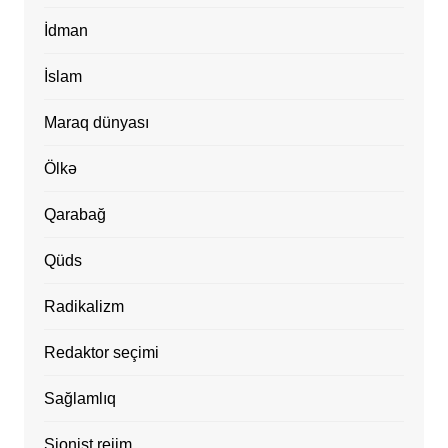
İdman
İslam
Maraq dünyası
Ölkə
Qarabağ
Qüds
Radikalizm
Redaktor seçimi
Sağlamlıq
Sionist rejim