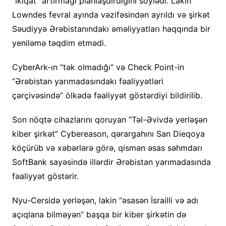
“ikiqat” artırmağı planlaşdırdığını söylədi. Lakin
Lowndes fevral ayında vəzifəsindən ayrıldı və şirkət
Səudiyyə Ərəbistanındakı əməliyyatları haqqında bir
yeniləmə təqdim etmədi.
CyberArk-ın “tək olmadığı” və Check Point-in
“Ərəbistan yarımadasındakı fəaliyyətləri
çərçivəsində” ölkədə fəaliyyət göstərdiyi bildirilib.
Son nöqtə cihazlarını qoruyan “Təl-Əvivdə yerləşən
kiber şirkət” Cybereason, qərargahını San Dieqoya
köçürüb və xəbərlərə görə, qismən əsas səhmdarı
SoftBank sayəsində illərdir Ərəbistan yarımadasında
fəaliyyət göstərir.
Nyu-Cersidə yerləşən, lakin “əsasən İsrailli və adı
açıqlana bilməyən” başqa bir kiber şirkətin də