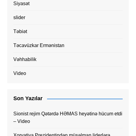
Siyasət
slider
Təbiət
Təcavüzkar Ermənistan
Vəhhabilik
Video
Son Yazılar
Sionist rejim Qətərdə HƏMAS heyətinə hücum etdi
– Video
Xorvatiya Prezidentindən müsəlman liderlərə