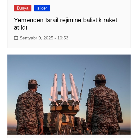
Dünya
slider
Yəməndən İsrail rejiminə balistik raket
atıldı
Sentyabr 9, 2025 - 10:53