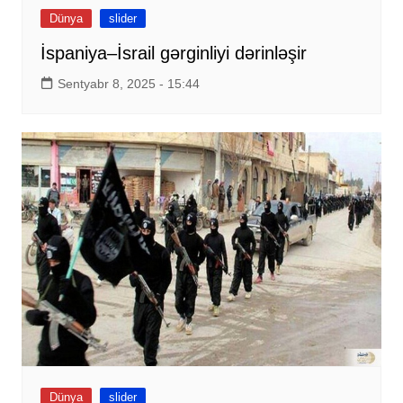
Dünya
slider
İspaniya–İsrail gərginliyi dərinləşir
Sentyabr 8, 2025 - 15:44
Dünya
slider