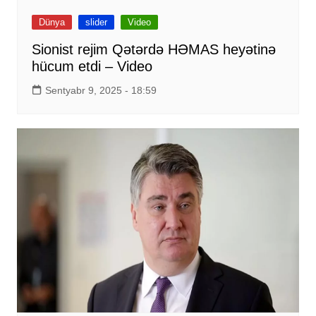
Dünya
slider
Video
Sionist rejim Qətərdə HƏMAS heyətinə
hücum etdi – Video
Sentyabr 9, 2025 - 18:59