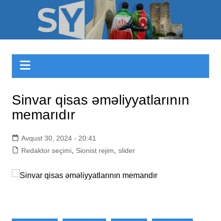
Skip
to
Sizinyol.org
content
Sinvar qisas əməliyyatlarının
memarıdır
Avqust 30, 2024 - 20:41
Redaktor seçimi
,
Sionist rejim
,
slider