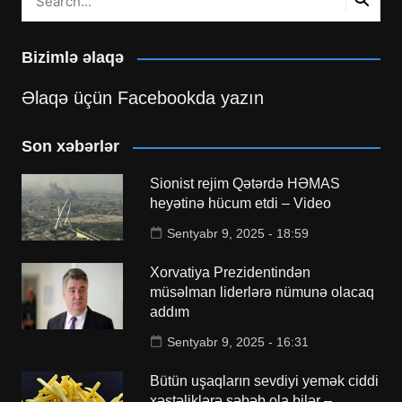
Bizimlə əlaqə
Əlaqə üçün Facebookda yazın
Son xəbərlər
Sionist rejim Qətərdə HƏMAS
heyətinə hücum etdi – Video
Sentyabr 9, 2025 - 18:59
Xorvatiya Prezidentindən
müsəlman liderlərə nümunə olacaq
addım
Sentyabr 9, 2025 - 16:31
Bütün uşaqların sevdiyi yemək ciddi
xəstəliklərə səbəb ola bilər –