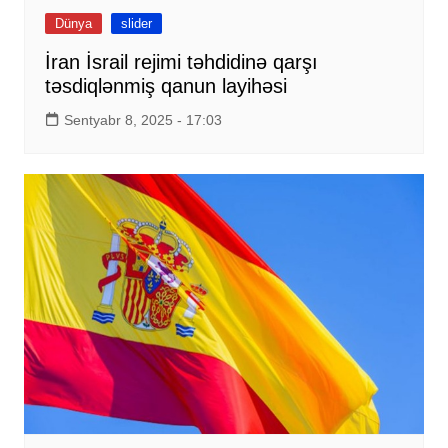
Dünya
slider
İran İsrail rejimi təhdidinə qarşı
təsdiqlənmiş qanun layihəsi
Sentyabr 8, 2025 - 17:03