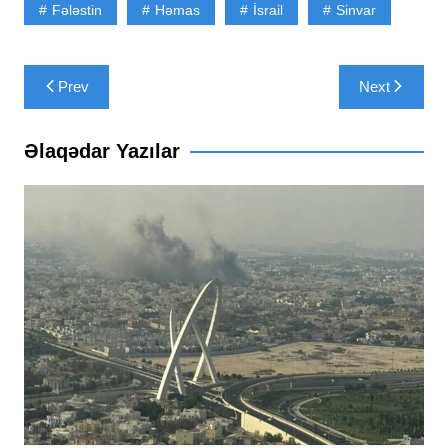
Fələstin
Həmas
İsrail
Sinvar
Yazı
Prev
Next
naviqasiyası
Əlaqədar Yazılar