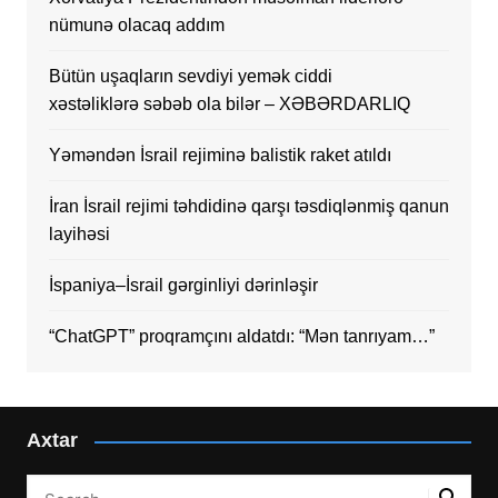
nümunə olacaq addım
Bütün uşaqların sevdiyi yemək ciddi
xəstəliklərə səbəb ola bilər – XƏBƏRDARLIQ
Yəməndən İsrail rejiminə balistik raket atıldı
İran İsrail rejimi təhdidinə qarşı təsdiqlənmiş qanun
layihəsi
İspaniya–İsrail gərginliyi dərinləşir
“ChatGPT” proqramçını aldatdı: “Mən tanrıyam…”
Axtar