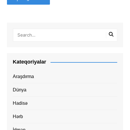
Kateqoriyalar
Araşdırma
Dünya
Hadisə
Hərb
İdman