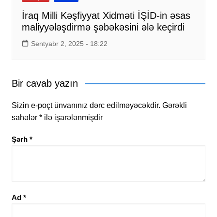
İraq Milli Kəşfiyyat Xidməti İŞİD-in əsas
maliyyələşdirmə şəbəkəsini ələ keçirdi
Sentyabr 2, 2025 - 18:22
Bir cavab yazın
Sizin e-poçt ünvanınız dərc edilməyəcəkdir.
Gərəkli
sahələr
*
ilə işarələnmişdir
Şərh
*
Ad
*