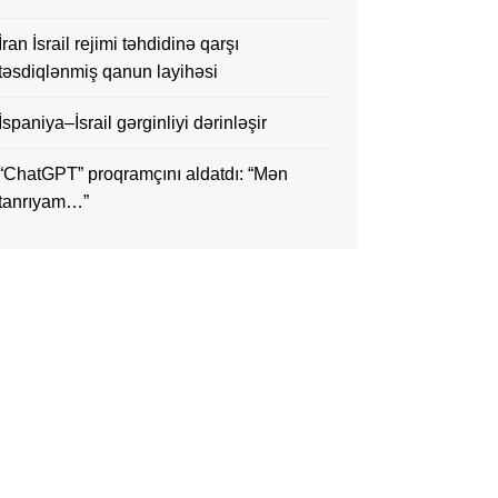
İran İsrail rejimi təhdidinə qarşı
təsdiqlənmiş qanun layihəsi
İspaniya–İsrail gərginliyi dərinləşir
“ChatGPT” proqramçını aldatdı: “Mən
tanrıyam…”