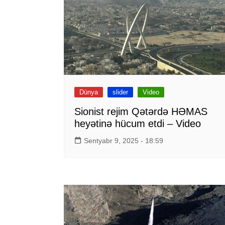
Dünya
slider
Video
Sionist rejim Qətərdə HƏMAS
heyətinə hücum etdi – Video
Sentyabr 9, 2025 - 18:59