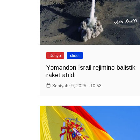
Dünya
slider
Yəməndən İsrail rejiminə balistik
raket atıldı
Sentyabr 9, 2025 - 10:53