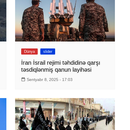
Dünya
slider
İran İsrail rejimi təhdidinə qarşı
təsdiqlənmiş qanun layihəsi
Sentyabr 8, 2025 - 17:03