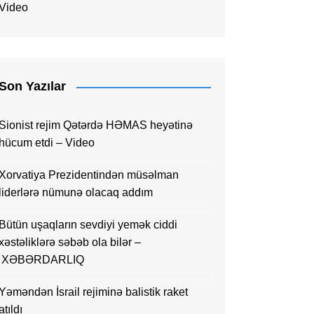
Video
Son Yazılar
Sionist rejim Qətərdə HƏMAS heyətinə
hücum etdi – Video
Xorvatiya Prezidentindən müsəlman
liderlərə nümunə olacaq addım
Bütün uşaqların sevdiyi yemək ciddi
xəstəliklərə səbəb ola bilər –
XƏBƏRDARLIQ
Yəməndən İsrail rejiminə balistik raket
atıldı