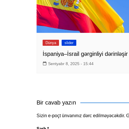
Dünya
slider
İspaniya–İsrail gərginliyi dərinləşir
Sentyabr 8, 2025 - 15:44
Bir cavab yazın
Sizin e-poçt ünvanınız dərc edilməyəcəkdir.
G
Şərh
*