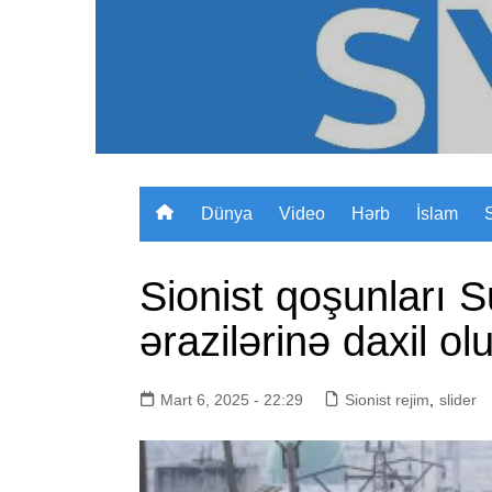
Skip
to
content
Dünya
Video
Hərb
İslam
Sionist qoşunları S
ərazilərinə daxil olu
Mart 6, 2025 - 22:29
Sionist rejim
,
slider