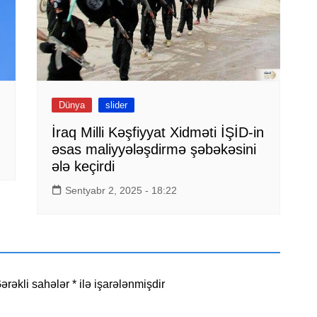
Dünya
slider
İraq Milli Kəşfiyyat Xidməti İŞİD-in
əsas maliyyələşdirmə şəbəkəsini
ələ keçirdi
Sentyabr 2, 2025 - 18:22
ərəkli sahələr
*
ilə işarələnmişdir