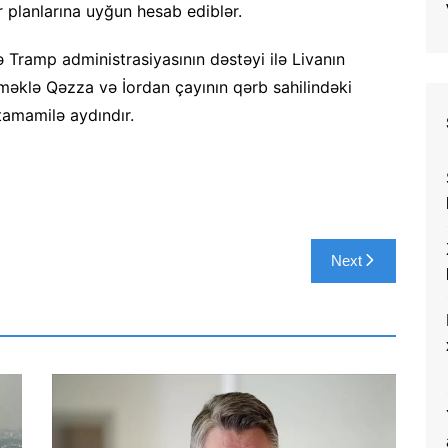
planlarına uyğun hesab ediblər.
ə Tramp administrasiyasının dəstəyi ilə Livanın
əklə Qəzza və İordan çayının qərb sahilindəki
tamamilə aydındır.
Next