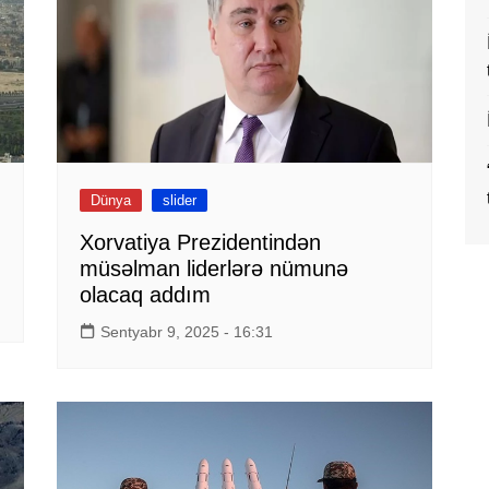
Dünya
slider
Xorvatiya Prezidentindən
müsəlman liderlərə nümunə
olacaq addım
Sentyabr 9, 2025 - 16:31