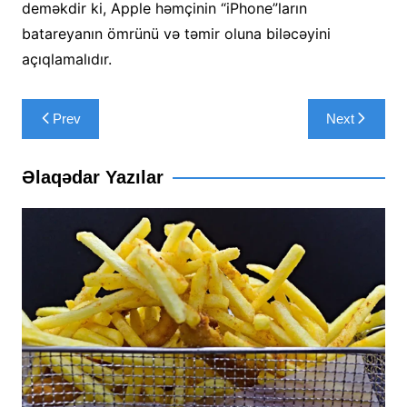
deməkdir ki, Apple həmçinin “iPhone”ların
batareyanın ömrünü və təmir oluna biləcəyini
açıqlamalıdır.
Yazı
Prev
Next
naviqasiyası
Əlaqədar Yazılar