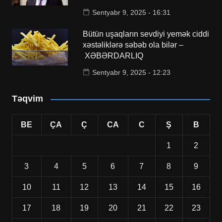
Sentyabr 9, 2025 - 16:31
Bütün uşaqların sevdiyi yemək ciddi
xəstəliklərə səbəb ola bilər –
XƏBƏRDARLIQ
Sentyabr 9, 2025 - 12:23
Təqvim
BE
ÇA
Ç
CA
C
Ş
B
1
2
3
4
5
6
7
8
9
10
11
12
13
14
15
16
17
18
19
20
21
22
23