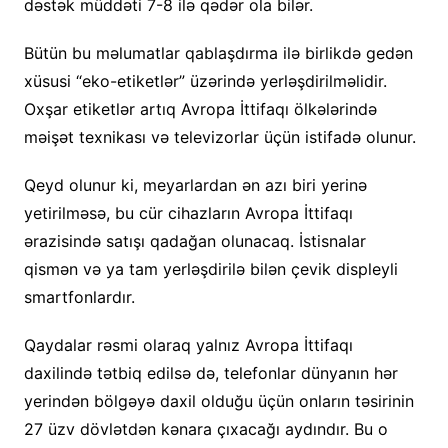
dəstək müddəti 7-8 ilə qədər ola bilər.
Bütün bu məlumatlar qablaşdırma ilə birlikdə gedən
xüsusi “eko-etiketlər” üzərində yerləşdirilməlidir.
Oxşar etiketlər artıq Avropa İttifaqı ölkələrində
məişət texnikası və televizorlar üçün istifadə olunur.
Qeyd olunur ki, meyarlardan ən azı biri yerinə
yetirilməsə, bu cür cihazların Avropa İttifaqı
ərazisində satışı qadağan olunacaq. İstisnalar
qismən və ya tam yerləşdirilə bilən çevik displeyli
smartfonlardır.
Qaydalar rəsmi olaraq yalnız Avropa İttifaqı
daxilində tətbiq edilsə də, telefonlar dünyanın hər
yerindən bölgəyə daxil olduğu üçün onların təsirinin
27 üzv dövlətdən kənara çıxacağı aydındır. Bu o