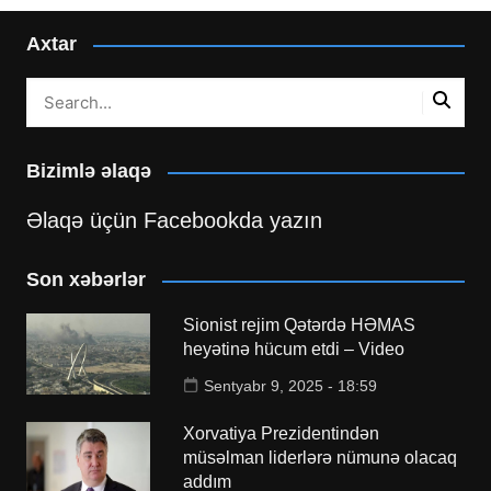
Axtar
Bizimlə əlaqə
Əlaqə üçün Facebookda yazın
Son xəbərlər
Sionist rejim Qətərdə HƏMAS
heyətinə hücum etdi – Video
Sentyabr 9, 2025 - 18:59
Xorvatiya Prezidentindən
müsəlman liderlərə nümunə olacaq
addım