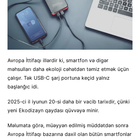
Avropa İttifaqı illərdir ki, smartfon və digər
məhsulları daha ekoloji cəhətdən təmiz etmək üçün
çalışır. Tək USB-C şarj portuna keçid yalnız
başlanğıc idi.
2025-ci il iyunun 20-si daha bir vacib tarixdir, çünki
yeni Ekodizayn qaydası qüvvəyə minir.
Məlumata görə, müəyyən edilmiş müddətdən sonra
Avropa İttifaqı bazarına daxil olan bütün smartfonlar