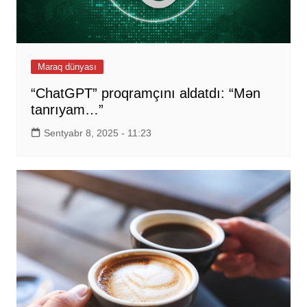
Maraq dünyası
“ChatGPT” proqramçını aldatdı: “Mən
tanrıyam…”
Sentyabr 8, 2025 - 11:23