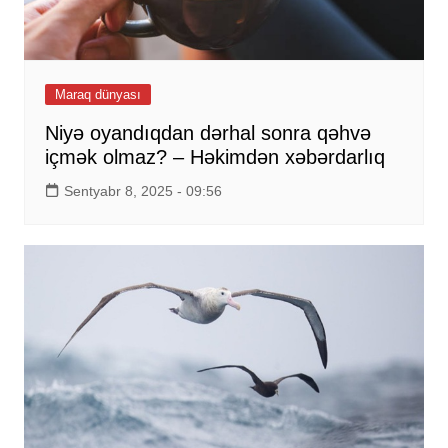
Maraq dünyası
Niyə oyandıqdan dərhal sonra qəhvə
içmək olmaz? – Həkimdən xəbərdarlıq
Sentyabr 8, 2025 - 09:56