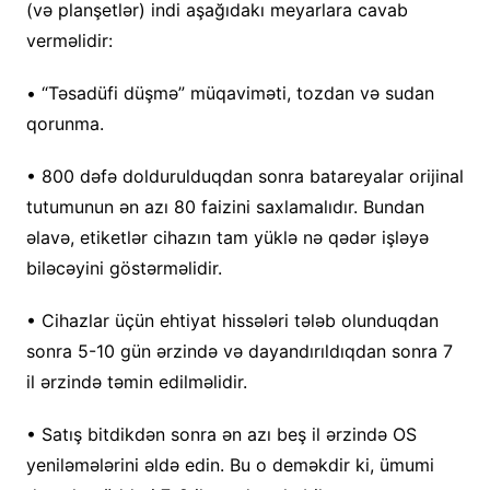
(və planşetlər) indi aşağıdakı meyarlara cavab
verməlidir:
• “Təsadüfi düşmə” müqaviməti, tozdan və sudan
qorunma.
• 800 dəfə doldurulduqdan sonra batareyalar orijinal
tutumunun ən azı 80 faizini saxlamalıdır. Bundan
əlavə, etiketlər cihazın tam yüklə nə qədər işləyə
biləcəyini göstərməlidir.
• Cihazlar üçün ehtiyat hissələri tələb olunduqdan
sonra 5-10 gün ərzində və dayandırıldıqdan sonra 7
il ərzində təmin edilməlidir.
• Satış bitdikdən sonra ən azı beş il ərzində OS
yeniləmələrini əldə edin. Bu o deməkdir ki, ümumi