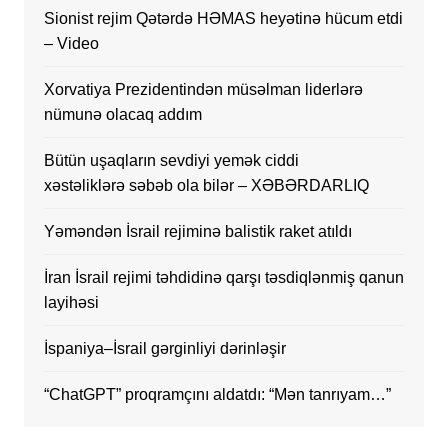
Sionist rejim Qətərdə HƏMAS heyətinə hücum etdi
– Video
Xorvatiya Prezidentindən müsəlman liderlərə
nümunə olacaq addım
Bütün uşaqların sevdiyi yemək ciddi
xəstəliklərə səbəb ola bilər – XƏBƏRDARLIQ
Yəməndən İsrail rejiminə balistik raket atıldı
İran İsrail rejimi təhdidinə qarşı təsdiqlənmiş qanun
layihəsi
İspaniya–İsrail gərginliyi dərinləşir
“ChatGPT” proqramçını aldatdı: “Mən tanrıyam…”