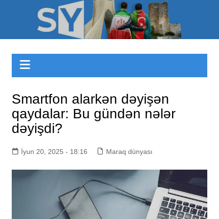
Skip
to
Sizinyol.org
content
Smartfon alarkən dəyişən
qaydalar: Bu gündən nələr
dəyişdi?
İyun 20, 2025 - 18:16
Maraq dünyası