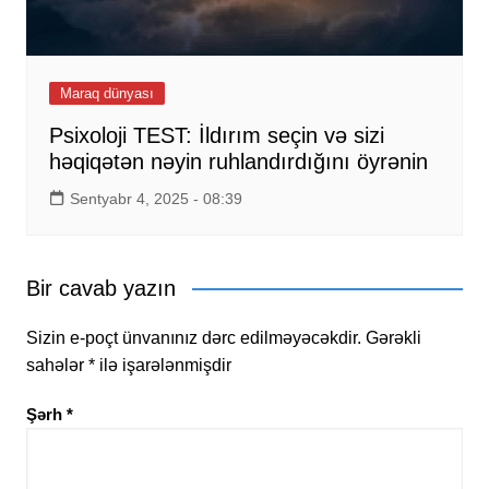
Maraq dünyası
Psixoloji TEST: İldırım seçin və sizi
həqiqətən nəyin ruhlandırdığını öyrənin
Sentyabr 4, 2025 - 08:39
Bir cavab yazın
Sizin e-poçt ünvanınız dərc edilməyəcəkdir.
Gərəkli
sahələr
*
ilə işarələnmişdir
Şərh
*