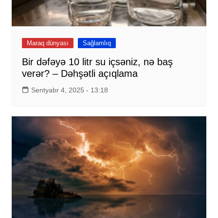
Maraq dünyası
Sağlamlıq
Bir dəfəyə 10 litr su içsəniz, nə baş
verər? – Dəhşətli açıqlama
Sentyabr 4, 2025 - 13:18