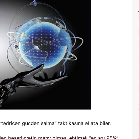
ı “tədricən gücdən salma” taktikasına əl ata bilər.
bindən bəşəriyyətin məhv olması ehtimalı “ən azı 95%”