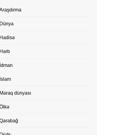
Araşdırma
Dünya
Hadisə
Hərb
İdman
İslam
Maraq dünyası
Ölkə
Qarabağ
Qüds