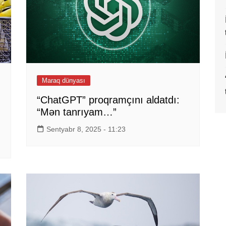
Maraq dünyası
“ChatGPT” proqramçını aldatdı:
“Mən tanrıyam…”
Sentyabr 8, 2025 - 11:23