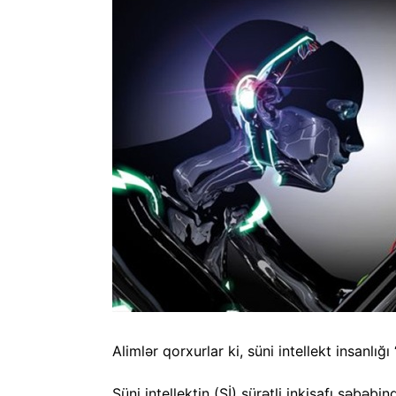
Alimlər qorxurlar ki, süni intellekt insanlığ
Süni intellektin (Sİ) sürətli inkişafı səbə