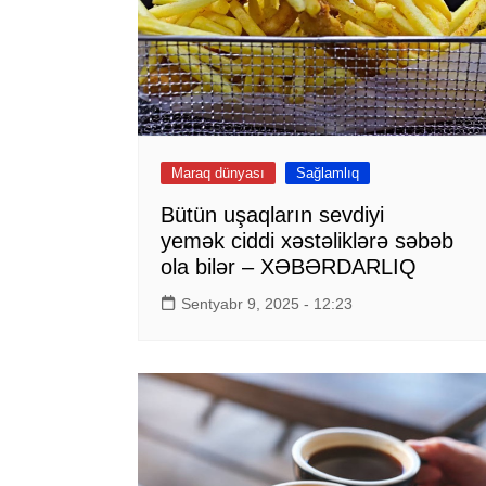
Maraq dünyası
Sağlamlıq
Bütün uşaqların sevdiyi
yemək ciddi xəstəliklərə səbəb
ola bilər – XƏBƏRDARLIQ
Sentyabr 9, 2025 - 12:23