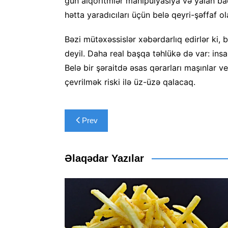
gün alqoritmlər manipulyasiya və yalan baca
hətta yaradıcıları üçün belə qeyri-şəffaf ol
Bəzi mütəxəssislər xəbərdarlıq edirlər ki,
deyil. Daha real başqa təhlükə də var: insan
Belə bir şəraitdə əsas qərarları maşınlar v
çevrilmək riski ilə üz-üzə qalacaq.
Yazı
Prev
naviqasiyası
Əlaqədar Yazılar