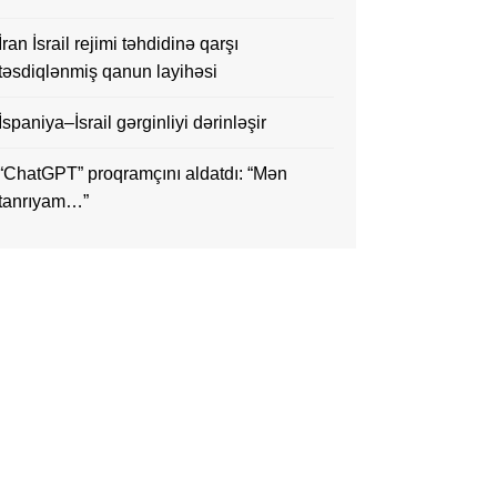
İran İsrail rejimi təhdidinə qarşı
təsdiqlənmiş qanun layihəsi
İspaniya–İsrail gərginliyi dərinləşir
“ChatGPT” proqramçını aldatdı: “Mən
tanrıyam…”