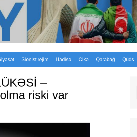
Sizinyol.org
Siyasət
Sionist rejim
Hadisə
Ölkə
Qarabağ
Qüds
HLÜKƏSİ –
olma riski var