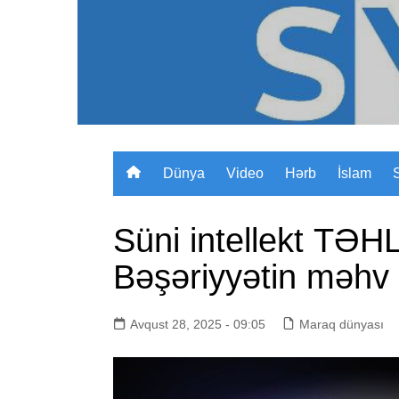
Skip
to
content
Dünya
Video
Hərb
İslam
Süni intellekt TƏ
Bəşəriyyətin məhv 
Avqust 28, 2025 - 09:05
Maraq dünyası