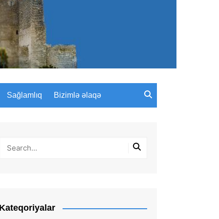
Sağlamlıq
Bizimlə əlaqə
Kateqoriyalar