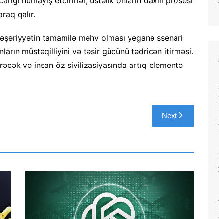
rığı nümayiş etdirirlər, üstəlik onların daxili prosesi
araq qalır.
 bəşəriyyətin tamamilə məhv olması yeganə ssenari
ların müstəqilliyini və təsir gücünü tədricən itirməsi.
erəcək və insan öz sivilizasiyasında artıq elementə
Next