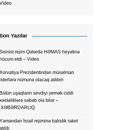
Video
Son Yazılar
Sionist rejim Qətərdə HƏMAS heyətinə
hücum etdi – Video
Xorvatiya Prezidentindən müsəlman
liderlərə nümunə olacaq addım
Bütün uşaqların sevdiyi yemək ciddi
xəstəliklərə səbəb ola bilər –
XƏBƏRDARLIQ
Yəməndən İsrail rejiminə balistik raket
atıldı