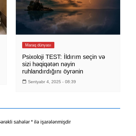
Maraq dünyası
Psixoloji TEST: İldırım seçin və
sizi həqiqətən nəyin
ruhlandırdığını öyrənin
Sentyabr 4, 2025 - 08:39
ərəkli sahələr
*
ilə işarələnmişdir