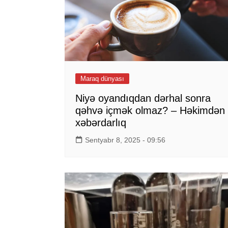
Maraq dünyası
Niyə oyandıqdan dərhal sonra
qəhvə içmək olmaz? – Həkimdən
xəbərdarlıq
Sentyabr 8, 2025 - 09:56