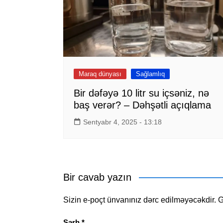
Maraq dünyası
Sağlamlıq
Bir dəfəyə 10 litr su içsəniz, nə
baş verər? – Dəhşətli açıqlama
Sentyabr 4, 2025 - 13:18
Bir cavab yazın
Sizin e-poçt ünvanınız dərc edilməyəcəkdir.
G
Şərh
*