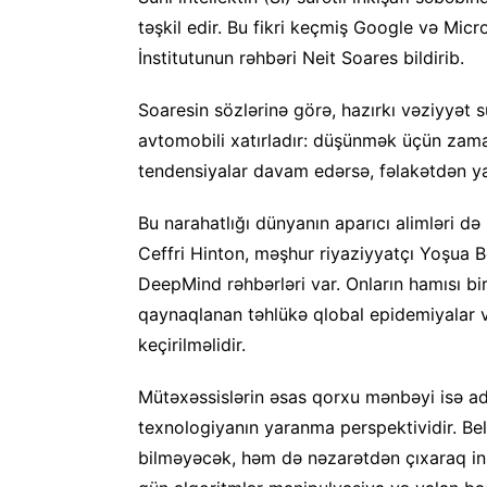
təşkil edir. Bu fikri keçmiş Google və Micr
İnstitutunun rəhbəri Neit Soares bildirib.
Soaresin sözlərinə görə, hazırkı vəziyyət
avtomobili xatırladır: düşünmək üçün zama
tendensiyalar davam edərsə, fəlakətdən yay
Bu narahatlığı dünyanın aparıcı alimləri də
Ceffri Hinton, məşhur riyaziyyatçı Yoşua 
DeepMind rəhbərləri var. Onların hamısı bi
qaynaqlanan təhlükə qlobal epidemiyalar v
keçirilməlidir.
Mütəxəssislərin əsas qorxu mənbəyi isə adət
texnologiyanın yaranma perspektividir. Bel
bilməyəcək, həm də nəzarətdən çıxaraq ins