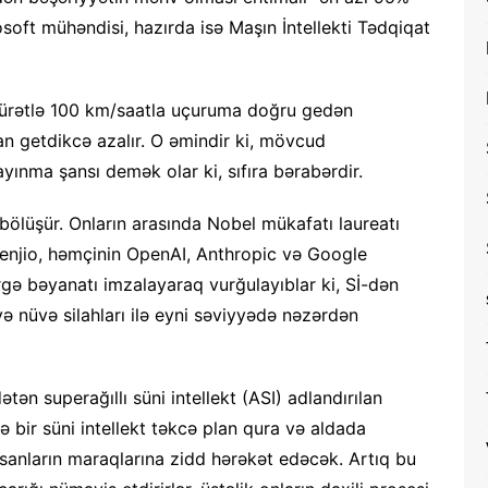
osoft mühəndisi, hazırda isə Maşın İntellekti Tədqiqat
 sürətlə 100 km/saatla uçuruma doğru gedən
n getdikcə azalır. O əmindir ki, mövcud
ınma şansı demək olar ki, sıfıra bərabərdir.
 bölüşür. Onların arasında Nobel mükafatı laureatı
Benjio, həmçinin OpenAI, Anthropic və Google
rgə bəyanatı imzalayaraq vurğulayıblar ki, Sİ-dən
ə nüvə silahları ilə eyni səviyyədə nəzərdən
ən superağıllı süni intellekt (ASI) adlandırılan
ə bir süni intellekt təkcə plan qura və aldada
anların maraqlarına zidd hərəkət edəcək. Artıq bu