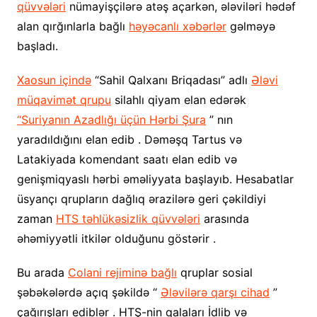
qüvvələri
nümayişçilərə atəş açarkən, ələviləri hədəf
alan qırğınlarla bağlı
həyəcanlı xəbərlər
gəlməyə
başladı.
Xaosun içində
“Sahil Qalxanı Briqadası” adlı
Ələvi
müqavimət qrupu
silahlı qiyam elan edərək
“Suriyanın Azadlığı üçün Hərbi Şura
” nın
yaradıldığını elan edib . Dəməşq Tartus və
Latakiyada komendant saatı elan edib və
genişmiqyaslı hərbi əməliyyata başlayıb. Hesabatlar
üsyançı qrupların dağlıq ərazilərə geri çəkildiyi
zaman
HTS təhlükəsizlik qüvvələri
arasında
əhəmiyyətli itkilər olduğunu göstərir .
Bu arada
Colani rejiminə bağlı
qruplar sosial
şəbəkələrdə açıq şəkildə “
Ələvilərə qarşı cihad
”
çağırışları ediblər . HTŞ-nin qalaları İdlib və