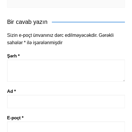
Bir cavab yazın
Sizin e-poçt ünvanınız dərc edilməyəcəkdir.
Gərəkli
sahələr
*
ilə işarələnmişdir
Şərh
*
Ad
*
E-poçt
*