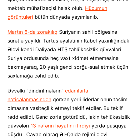
məktəb mühafizəçisi həlak olub.
Hücumun
görüntüləri
bütün dünyada yayımlanıb.
Martın 6-da zorakılıq
Suriyanın sahil bölgəsinə
sürətlə yayıldı. Tartus əyalətinin Kabel yaxınlığındakı
Ələvi kəndi Daliyada HTŞ təhlükəsizlik qüvvələri
Suriya ordusunda heç vaxt xidmət etməməsinə
baxmayaraq, 20 yaşlı gənci sorğu-sual etmək üçün
saxlamağa cəhd edib.
Əvvəlki “dindirilmələrin”
edamlarla
nəticələnməsindən
qorxan yerli liderlər onun təslim
olmasına vasitəçilik etməyi təklif etdilər. Bu təklif
rədd edildi. Gənc zorla götürüldü, lakin təhlükəsizlik
qüvvələri
13 nəfərin həyatını itirdiyi
yerdə pusquya
düşdü . Cavab olaraq Əl-Qaidə rejimi ələvi