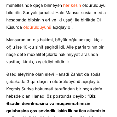
məhəlləsində qaça bilməyən
hər kəsin
öldürüldüyü
bildirilir. Suriyalı jurnalist Hale Mansur sosial media
hesabında bibisinin əri və iki uşağı ilə birlikdə Əl-
Küsurda
öldürüldüyünü
açıqlayıb .
Mənsurun əri diş həkimi, böyük oğlu əczaçı, kiçik
oğlu isə 10-cu sinif şagirdi idi. Ailə patriarxının bir
neçə dəfə müxalifətçilərlə hakimiyyət arasında
vasitəçi kimi çıxış etdiyi bildirilir.
Əsəd əleyhinə olan ələvi Hanadi Zahlut da sosial
şəbəkədə 3 qardaşının öldürüldüyünü açıqlayıb.
Keçmiş Suriya hökuməti tərəfindən bir neçə dəfə
həbsdə olan Hanadi öz postunda deyib :
“Biz
Əsədin devrilməsinə və müqavimətimizin
qələbəsinə çox sevindik, lakin ilk nəticə ailəmizin