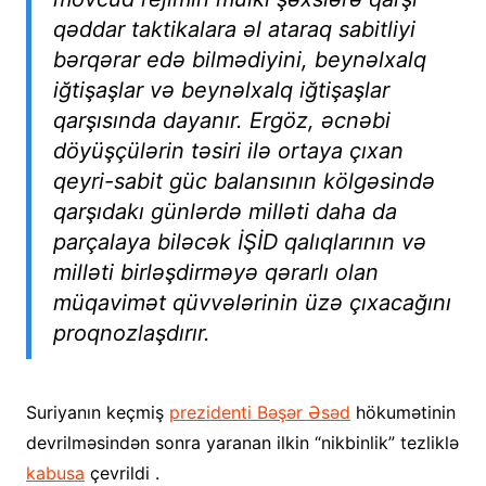
qəddar taktikalara əl ataraq sabitliyi
bərqərar edə bilmədiyini, beynəlxalq
iğtişaşlar və beynəlxalq iğtişaşlar
qarşısında dayanır. Ergöz, əcnəbi
döyüşçülərin təsiri ilə ortaya çıxan
qeyri-sabit güc balansının kölgəsində
qarşıdakı günlərdə milləti daha da
parçalaya biləcək İŞİD qalıqlarının və
milləti birləşdirməyə qərarlı olan
müqavimət qüvvələrinin üzə çıxacağını
proqnozlaşdırır.
Suriyanın keçmiş
prezidenti Bəşər Əsəd
hökumətinin
devrilməsindən sonra yaranan ilkin “nikbinlik” tezliklə
kabusa
çevrildi .