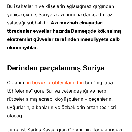
Bu izahatların və klişelərin ağlasığmaz qırğından
yenicə çıxmış Suriya ələvilərini nə dərəcədə razı
salacağı şübhəlidir.
Axı məzhəb cinayətləri
törədənlər əvvəllər hazırda Dəməşqdə kök salmış
ekstremist qüvvələr tərəfindən məsuliyyətə cəlb
olunmayıblar.
Dərindən parçalanmış Suriya
Colanın
ən böyük problemlərindən
biri “inqilaba
töhfələrinə” görə Suriya vətəndaşlığı və hərbi
rütbələr almış əcnəbi döyüşçülərin – çeçenlərin,
uyğurların, albanların və özbəklərin artan təsirləri
olacaq.
Jurnalist Sarkis Kassargian Colani-nin ifadələrindəki