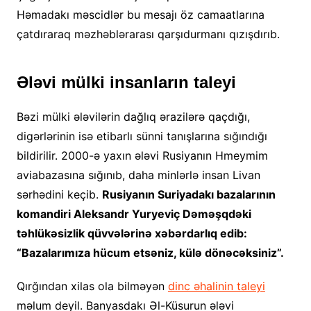
Həmadakı məscidlər bu mesajı öz camaatlarına
çatdıraraq məzhəblərarası qarşıdurmanı qızışdırıb.
Ələvi mülki insanların taleyi
Bəzi mülki ələvilərin dağlıq ərazilərə qaçdığı,
digərlərinin isə etibarlı sünni tanışlarına sığındığı
bildirilir. 2000-ə yaxın ələvi Rusiyanın Hmeymim
aviabazasına sığınıb, daha minlərlə insan Livan
sərhədini keçib.
Rusiyanın Suriyadakı bazalarının
komandiri Aleksandr Yuryeviç Dəməşqdəki
təhlükəsizlik qüvvələrinə xəbərdarlıq edib:
“Bazalarımıza hücum etsəniz, külə dönəcəksiniz”.
Qırğından xilas ola bilməyən
dinc əhalinin taleyi
məlum deyil. Banyasdakı Əl-Küsurun ələvi