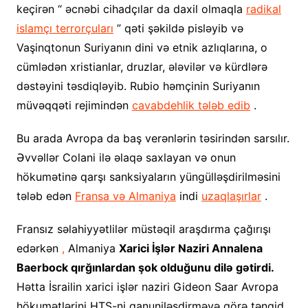
keçirən “ əcnəbi cihadçılar da daxil olmaqla
radikal
islamçı terrorçuları
” qəti şəkildə pisləyib və
Vaşinqtonun Suriyanın dini və etnik azlıqlarına, o
cümlədən xristianlar, druzlar, ələvilər və kürdlərə
dəstəyini təsdiqləyib. Rubio həmçinin Suriyanın
müvəqqəti rejimindən
cavabdehlik tələb edib
.
Bu arada Avropa da baş verənlərin təsirindən sarsılır.
Əvvəllər Colani ilə əlaqə saxlayan və onun
hökumətinə qarşı sanksiyaların yüngülləşdirilməsini
tələb edən
Fransa və Almaniya
indi
uzaqlaşırlar
.
Fransız səlahiyyətlilər müstəqil araşdırma çağırışı
edərkən
,
Almaniya
Xarici İşlər Naziri Annalena
Baerbock qırğınlardan şok olduğunu dilə gətirdi.
Hətta İsrailin xarici işlər naziri Gideon Saar Avropa
hökumətlərini HTŞ-ni qanuniləşdirməyə görə tənqid