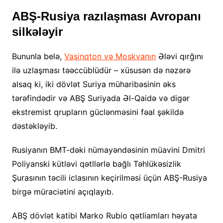
ABŞ-Rusiya razılaşması Avropanı
silkələyir
Bununla belə,
Vaşinqton və Moskvanın
Ələvi qırğını
ilə uzlaşması təəccüblüdür – xüsusən də nəzərə
alsaq ki, iki dövlət Suriya müharibəsinin əks
tərəfindədir və ABŞ Suriyada Əl-Qaidə və digər
ekstremist qrupların güclənməsini fəal şəkildə
dəstəkləyib.
Rusiyanın BMT-dəki nümayəndəsinin müavini Dmitri
Poliyanski kütləvi qətllərlə bağlı Təhlükəsizlik
Şurasının təcili iclasının keçirilməsi üçün ABŞ-Rusiya
birgə müraciətini açıqlayıb.
ABŞ dövlət katibi Marko Rubio qətliamları həyata