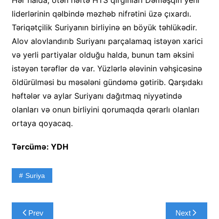
Hər halda, ötən həftə HTS qırğınları Dəməşqin yeni
liderlərinin qəlbində məzhəb nifrətini üzə çıxardı.
Təriqətçilik Suriyanın birliyinə ən böyük təhlükədir.
Alov alovlandırıb Suriyanı parçalamaq istəyən xarici
və yerli partiyalar olduğu halda, bunun tam əksini
istəyən tərəflər də var. Yüzlərlə ələvinin vəhşicəsinə
öldürülməsi bu məsələni gündəmə gətirib. Qarşıdakı
həftələr və aylar Suriyanı dağıtmaq niyyətində
olanları və onun birliyini qorumaqda qərarlı olanları
ortaya qoyacaq.
Tərcümə: YDH
Suriya
Yazı
Prev
Next