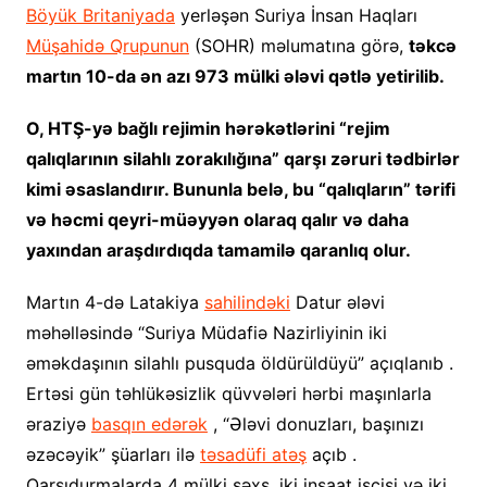
Böyük Britaniyada
yerləşən Suriya İnsan Haqları
Müşahidə Qrupunun
(SOHR) məlumatına görə,
təkcə
martın 10-da ən azı 973 mülki ələvi qətlə yetirilib.
O, HTŞ-yə bağlı rejimin hərəkətlərini “rejim
qalıqlarının silahlı zorakılığına” qarşı zəruri tədbirlər
kimi əsaslandırır. Bununla belə, bu “qalıqların” tərifi
və həcmi qeyri-müəyyən olaraq qalır və daha
yaxından araşdırdıqda tamamilə qaranlıq olur.
Martın 4-də Latakiya
sahilindəki
Datur ələvi
məhəlləsində “Suriya Müdafiə Nazirliyinin iki
əməkdaşının silahlı pusquda öldürüldüyü” açıqlanıb .
Ertəsi gün təhlükəsizlik qüvvələri hərbi maşınlarla
əraziyə
basqın edərək
, “Ələvi donuzları, başınızı
əzəcəyik” şüarları ilə
təsadüfi atəş
açıb .
Qarşıdurmalarda 4 mülki şəxs, iki inşaat işçisi və iki