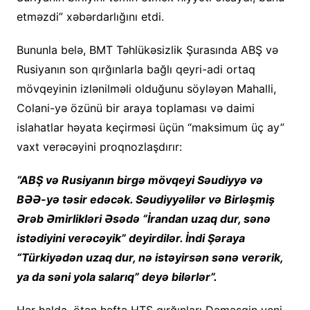
etməzdi” xəbərdarlığını etdi.
Bununla belə, BMT Təhlükəsizlik Şurasında ABŞ və
Rusiyanın son qırğınlarla bağlı qeyri-adi ortaq
mövqeyinin izlənilməli olduğunu söyləyən Mahalli,
Colani-yə özünü bir araya toplaması və daimi
islahatlar həyata keçirməsi üçün “maksimum üç ay”
vaxt verəcəyini proqnozlaşdırır:
“ABŞ və Rusiyanın birgə mövqeyi Səudiyyə və
BƏƏ-yə təsir edəcək. Səudiyyəlilər və Birləşmiş
Ərəb Əmirlikləri Əsədə “İrandan uzaq dur, sənə
istədiyini verəcəyik” deyirdilər. İndi Şəraya
“Türkiyədən uzaq dur, nə istəyirsən sənə verərik,
ya da səni yola salarıq” deyə bilərlər”.