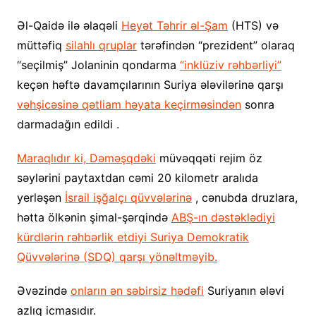
Əl-Qaidə ilə əlaqəli
Heyət Təhrir əl-Şam
(HTS) və
müttəfiq
silahlı qruplar
tərəfindən “prezident” olaraq
“seçilmiş” Jolaninin qondarma
“inklüziv rəhbərliyi”
keçən həftə davamçılarının Suriya ələvilərinə qarşı
vəhşicəsinə qətliam həyata keçirməsindən
sonra
darmadağın edildi .
Maraqlıdır ki, Dəməşqdəki
müvəqqəti rejim öz
səylərini paytaxtdan cəmi 20 kilometr aralıda
yerləşən
İsrail işğalçı qüvvələrinə
, cənubda druzlara,
hətta ölkənin şimal-şərqində
ABŞ-ın dəstəklədiyi
kürdlərin rəhbərlik etdiyi Suriya Demokratik
Qüvvələrinə (SDQ) qarşı yönəltməyib.
Əvəzində
onların ən səbirsiz hədəfi
Suriyanın ələvi
azlıq icmasıdır.