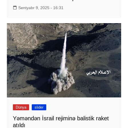
Sentyabr 9, 2025 - 16:31
Dünya
slider
Yəməndən İsrail rejiminə balistik raket
atıldı