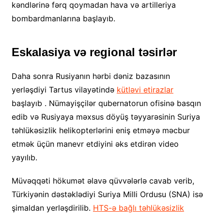
kəndlərinə fərq qoymadan hava və artilleriya
bombardmanlarına başlayıb.
Eskalasiya və regional təsirlər
Daha sonra Rusiyanın hərbi dəniz bazasının
yerləşdiyi Tartus vilayətində
kütləvi etirazlar
başlayıb . Nümayişçilər qubernatorun ofisinə basqın
edib və Rusiyaya məxsus döyüş təyyarəsinin Suriya
təhlükəsizlik helikopterlərini eniş etməyə məcbur
etmək üçün manevr etdiyini əks etdirən video
yayılıb.
Müvəqqəti hökumət əlavə qüvvələrlə cavab verib,
Türkiyənin dəstəklədiyi Suriya Milli Ordusu (SNA) isə
şimaldan yerləşdirilib.
HTS-ə bağlı təhlükəsizlik