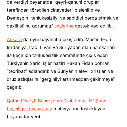
də verdiyi bəyanatda “qeyri-qanuni qruplar
tərəfindən törədilən cinayətlər” pislənilib və
Dəməşqin “təhlükəsizliyi və sabitliyi bərpa etmək və
daxili sülhü qorumaq”
səylərinə
dəstək vəd edilib .
Ankara
da eyni bəyanatla çıxış edib. Martın 9-da
İordaniya, İraq, Livan və Suriyadan olan həmkarları
ilə keçirilən təhlükəsizlik sammitində çıxış edən
Türkiyənin xarici işlər naziri Hakan Fidan böhranı
“təxribat” adlandırıb və Suriyanın ələvi, xristian və
druz azlıqlarını “gərginliyi artırmaqdan çəkinməyə”
çağırıb.
Qətər, Küveyt, Bəhreyn və Ərəb Liqası HTŞ-nin
başçılıq etdiyi rejimin
mahiyyətini dəstəkləyən
bəyanatlar verib .