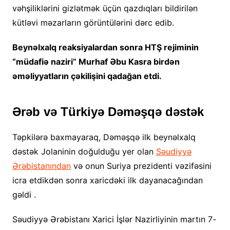
vəhşiliklərini gizlətmək üçün qazdıqları bildirilən
kütləvi məzarların görüntülərini dərc edib.
Beynəlxalq reaksiyalardan sonra HTŞ rejiminin
“müdafiə naziri” Murhaf Əbu Kasra birdən
əməliyyatların çəkilişini qadağan etdi.
Ərəb və Türkiyə Dəməşqə dəstək
Təpkilərə baxmayaraq, Dəməşqə ilk beynəlxalq
dəstək Jolaninin doğulduğu yer olan
Səudiyyə
Ərəbistanından
və onun Suriya prezidenti vəzifəsini
icra etdikdən sonra xaricdəki ilk dayanacağından
gəldi .
Səudiyyə Ərəbistanı Xarici İşlər Nazirliyinin martın 7-