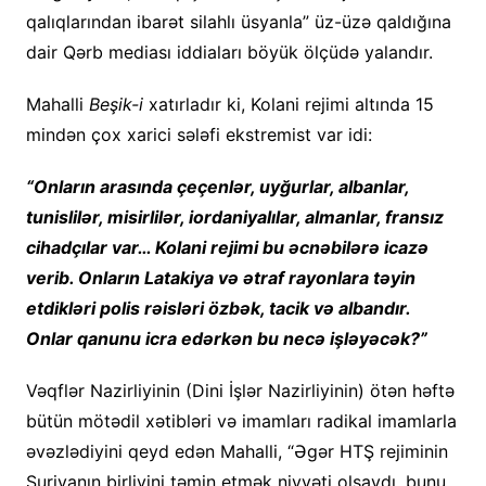
qalıqlarından ibarət silahlı üsyanla” üz-üzə qaldığına
dair Qərb mediası iddiaları böyük ölçüdə yalandır.
Mahalli
Beşik-i
xatırladır ki, Kolani rejimi altında 15
mindən çox xarici sələfi ekstremist var idi:
“Onların arasında çeçenlər, uyğurlar, albanlar,
tunislilər, misirlilər, iordaniyalılar, almanlar, fransız
cihadçılar var… Kolani rejimi bu əcnəbilərə icazə
verib. Onların Latakiya və ətraf rayonlara təyin
etdikləri polis rəisləri özbək, tacik və albandır.
Onlar qanunu icra edərkən bu necə işləyəcək?”
Vəqflər Nazirliyinin (Dini İşlər Nazirliyinin) ötən həftə
bütün mötədil xətibləri və imamları radikal imamlarla
əvəzlədiyini qeyd edən Mahalli, “Əgər HTŞ rejiminin
Suriyanın birliyini təmin etmək niyyəti olsaydı, bunu