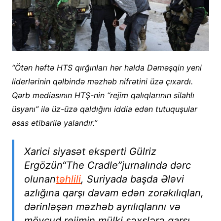
“Ötən həftə HTS qırğınları hər halda Dəməşqin yeni
liderlərinin qəlbində məzhəb nifrətini üzə çıxardı.
Qərb mediasının HTŞ-nin “rejim qalıqlarının silahlı
üsyanı” ilə üz-üzə qaldığını iddia edən tutuquşular
əsas etibarilə yalandır.”
Xarici siyasət eksperti Gülriz
Ergözün
“The Cradle”
jurnalında dərc
olunan
təhlili
, Suriyada başda Ələvi
azlığına qarşı davam edən zorakılıqları,
dərinləşən məzhəb ayrılıqlarını və
mövcud rejimin mülki şəxslərə qarşı