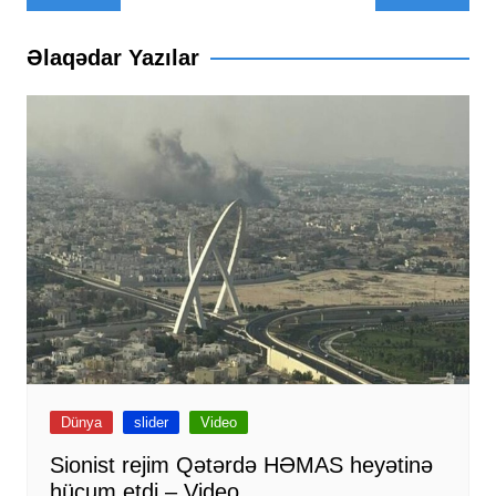
naviqasiyası
Əlaqədar Yazılar
Dünya
slider
Video
Sionist rejim Qətərdə HƏMAS heyətinə
hücum etdi – Video