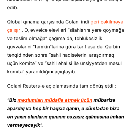
edib.
Qlobal qınama qarşısında Colani indi
geri çəkilməyə
çalışır
. O, əvvəlcə ələviləri “silahlarını yerə qoymağa
və təslim olmağa” çağırsa da, təhlükəsizlik
qüvvələrini “təmkin”lərinə görə tərifləsə də, Qərbin
tənqidindən sonra “sahil hadisələrini araşdırmaq
üçün komitə” və “sahil əhalisi ilə ünsiyyətdən məsul
komitə” yaradıldığını açıqlayıb.
Colani Reuters-ə açıqlamasında tam dönüş etdi
:
“Biz
məzlumları müdafiə etmək üçün
mübarizə
apardıq və heç bir haqsız qanın, o cümlədən bizə
ən yaxın olanların qanının cəzasız qalmasına imkan
verməyəcəyik”.