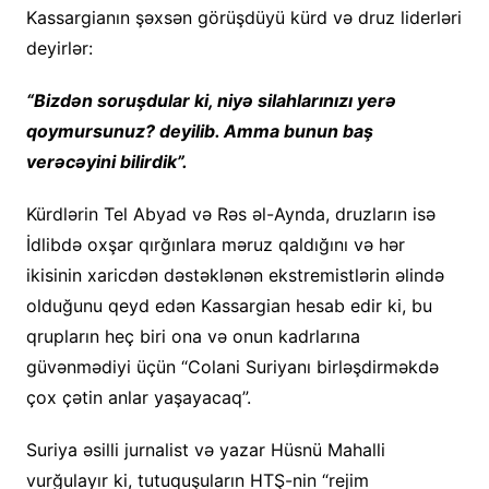
Kassargianın şəxsən görüşdüyü kürd və druz liderləri
deyirlər:
“Bizdən soruşdular ki, niyə silahlarınızı yerə
qoymursunuz? deyilib. Amma bunun baş
verəcəyini bilirdik”.
Kürdlərin Tel Abyad və Rəs əl-Aynda, druzların isə
İdlibdə oxşar qırğınlara məruz qaldığını və hər
ikisinin xaricdən dəstəklənən ekstremistlərin əlində
olduğunu qeyd edən Kassargian hesab edir ki, bu
qrupların heç biri ona və onun kadrlarına
güvənmədiyi üçün “Colani Suriyanı birləşdirməkdə
çox çətin anlar yaşayacaq”.
Suriya əsilli jurnalist və yazar Hüsnü Mahalli
vurğulayır ki, tutuquşuların HTŞ-nin “rejim