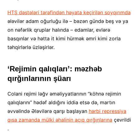
HTŞ dəstələri tərəfindən həyata keçirilən soyqırımda
ələvilər adam oğurluğu ilə – bəzən gündə beş və ya
on nəfərlik qruplar halında – edamlar, evlərə
basqınlar və hətta it kimi hürmək əmri kimi zorla
təhqirlərlə üzləşirlər.
‘Rejimin qalıqları’: məzhəb
qırğınlarının şüarı
Colani rejimi ləğv əməliyyatlarının “köhnə rejimin
qalıqlarını” hədəf aldığını iddia etsə də, martın
əvvəlində Ələvilərə qarşı başlayan
hərbi repressiya
qısa zamanda mülki əhalinin açıq
qırğınlarına
çevrildi
.