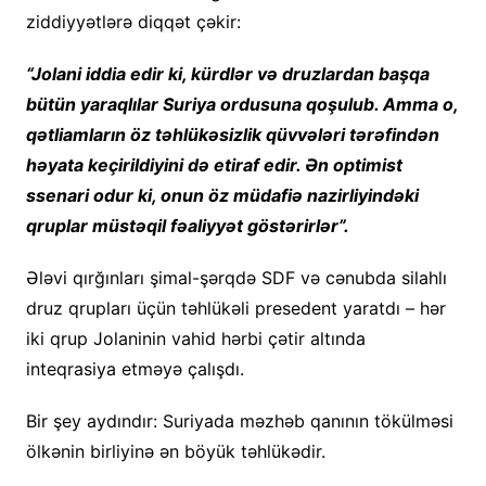
ziddiyyətlərə diqqət çəkir:
“Jolani iddia edir ki, kürdlər və druzlardan başqa
bütün yaraqlılar Suriya ordusuna qoşulub. Amma o,
qətliamların öz təhlükəsizlik qüvvələri tərəfindən
həyata keçirildiyini də etiraf edir. Ən optimist
ssenari odur ki, onun öz müdafiə nazirliyindəki
qruplar müstəqil fəaliyyət göstərirlər”.
Ələvi qırğınları şimal-şərqdə SDF və cənubda silahlı
druz qrupları üçün təhlükəli presedent yaratdı – hər
iki qrup Jolaninin vahid hərbi çətir altında
inteqrasiya etməyə çalışdı.
Bir şey aydındır: Suriyada məzhəb qanının tökülməsi
ölkənin birliyinə ən böyük təhlükədir.