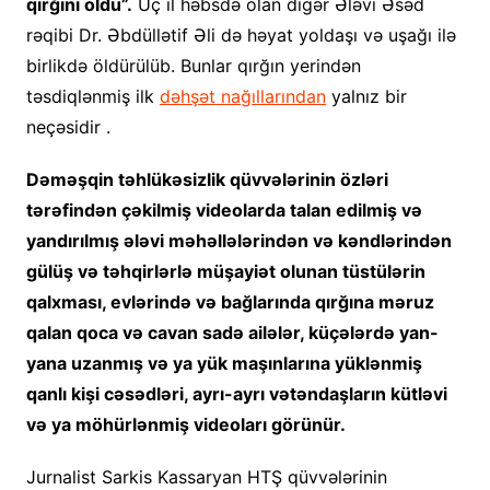
qırğını oldu”.
Üç il həbsdə olan digər Ələvi Əsəd
rəqibi Dr. Əbdüllətif Əli də həyat yoldaşı və uşağı ilə
birlikdə öldürülüb. Bunlar qırğın yerindən
təsdiqlənmiş ilk
dəhşət nağıllarından
yalnız bir
neçəsidir .
Dəməşqin təhlükəsizlik qüvvələrinin özləri
tərəfindən çəkilmiş videolarda talan edilmiş və
yandırılmış ələvi məhəllələrindən və kəndlərindən
gülüş və təhqirlərlə müşayiət olunan tüstülərin
qalxması, evlərində və bağlarında qırğına məruz
qalan qoca və cavan sadə ailələr, küçələrdə yan-
yana uzanmış və ya yük maşınlarına yüklənmiş
qanlı kişi cəsədləri, ayrı-ayrı vətəndaşların kütləvi
və ya möhürlənmiş videoları görünür.
Jurnalist Sarkis Kassaryan HTŞ qüvvələrinin