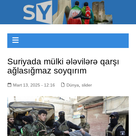
Skip
to
Sizinyol.org
content
Suriyada mülki ələvilərə qarşı
ağlasığmaz soyqırım
Mart 13, 2025 - 12:16
Dünya
,
slider