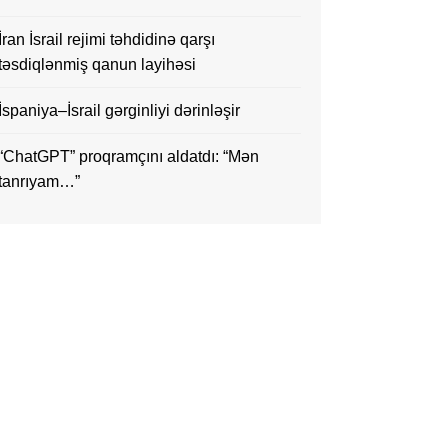
İran İsrail rejimi təhdidinə qarşı
təsdiqlənmiş qanun layihəsi
İspaniya–İsrail gərginliyi dərinləşir
“ChatGPT” proqramçını aldatdı: “Mən
tanrıyam…”