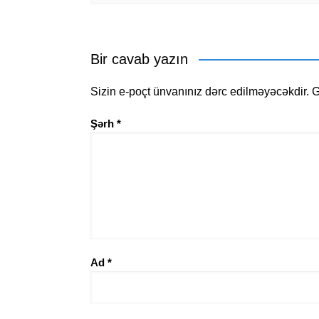
Bir cavab yazın
Sizin e-poçt ünvanınız dərc edilməyəcəkdir.
G
Şərh
*
Ad
*