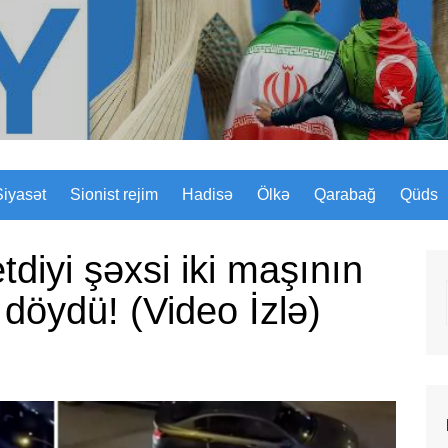
Sizinyol.org
Siyasət
Sionist rejim
Hadisə
Ölkə
Qarabağ
Qüds
diyi şəxsi iki maşının
 döydü! (Video İzlə)