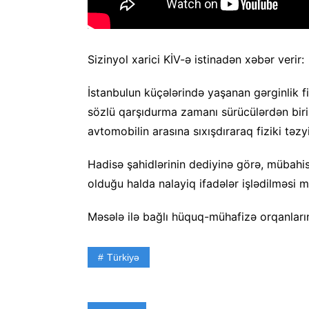
Sizinyol xarici KİV-ə istinadən xəbər verir:
İstanbulun küçələrində yaşanan gərginlik fi
sözlü qarşıdurma zamanı sürücülərdən biri 
avtomobilin arasına sıxışdıraraq fiziki təzy
Hadisə şahidlərinin dediyinə görə, mübahis
olduğu halda nalayiq ifadələr işlədilməsi 
Məsələ ilə bağlı hüquq-mühafizə orqanları
Türkiyə