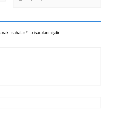
ərəkli sahələr
*
ilə işarələnmişdir