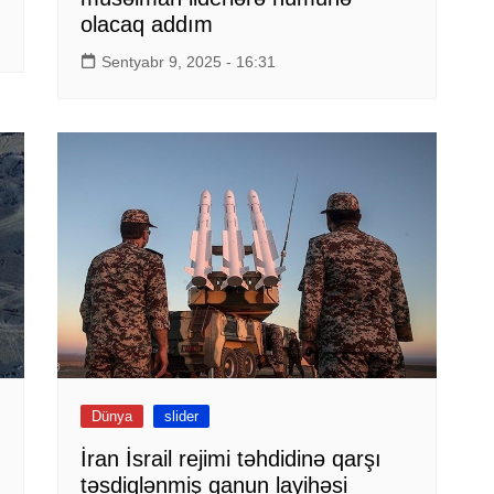
olacaq addım
Sentyabr 9, 2025 - 16:31
Dünya
slider
İran İsrail rejimi təhdidinə qarşı
təsdiqlənmiş qanun layihəsi