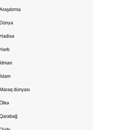
Araşdırma
Dünya
Hadisə
Hərb
İdman
İslam
Maraq dünyası
Ölkə
Qarabağ
Qüds