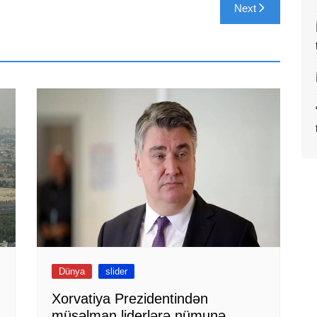
Next
Dünya
slider
Xorvatiya Prezidentindən
müsəlman liderlərə nümunə