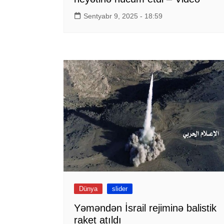
Sentyabr 9, 2025 - 18:59
Dünya
slider
Yəməndən İsrail rejiminə balistik
raket atıldı