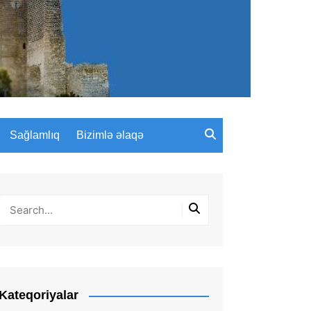
Sağlamlıq
Bizimlə əlaqə
Kateqoriyalar