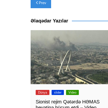
Yazı
Prev
naviqasiyası
Əlaqədar Yazılar
Dünya
slider
Video
Sionist rejim Qətərdə HƏMAS
heyətinə hücum etdi – Video