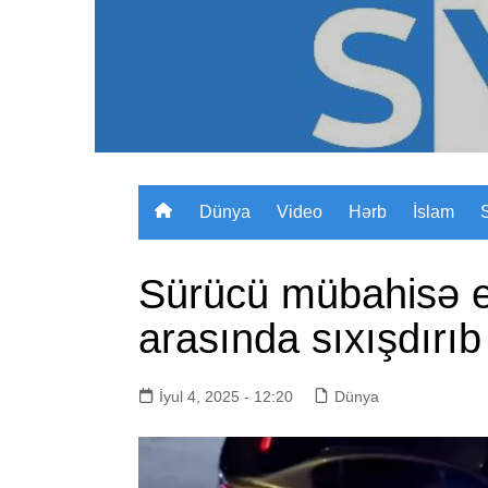
Skip
to
content
Dünya
Video
Hərb
İslam
Sürücü mübahisə et
arasında sıxışdırıb
İyul 4, 2025 - 12:20
Dünya