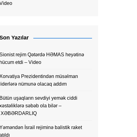
Video
Son Yazılar
Sionist rejim Qətərdə HƏMAS heyətinə
hücum etdi – Video
Xorvatiya Prezidentindən müsəlman
liderlərə nümunə olacaq addım
Bütün uşaqların sevdiyi yemək ciddi
xəstəliklərə səbəb ola bilər –
XƏBƏRDARLIQ
Yəməndən İsrail rejiminə balistik raket
atıldı