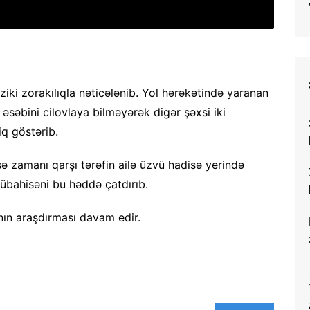
ziki zorakılıqla nəticələnib. Yol hərəkətində yaranan
əsəbini cilovlaya bilməyərək digər şəxsi iki
iq göstərib.
ə zamanı qarşı tərəfin ailə üzvü hadisə yerində
mübahisəni bu həddə çatdırıb.
nın araşdırması davam edir.