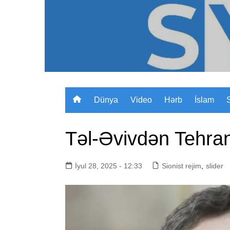
Skip
to
content
Dünya
Video
Hərb
İslam
Təl-Əvivdən Tehran
İyul 28, 2025 - 12:33
Sionist rejim
,
slider