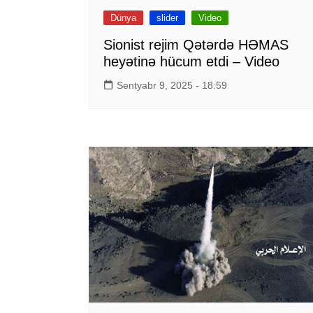
Dünya
slider
Video
Sionist rejim Qətərdə HƏMAS
heyətinə hücum etdi – Video
Sentyabr 9, 2025 - 18:59