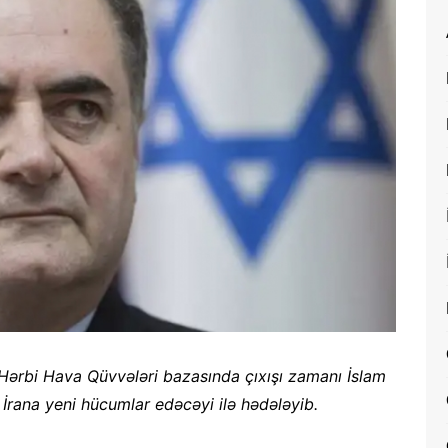
 Hərbi Hava Qüvvələri bazasında çıxışı zamanı İslam
 İrana yeni hücumlar edəcəyi ilə hədələyib.