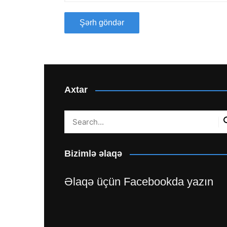
Axtar
Bizimlə əlaqə
Əlaqə üçün Facebookda yazın