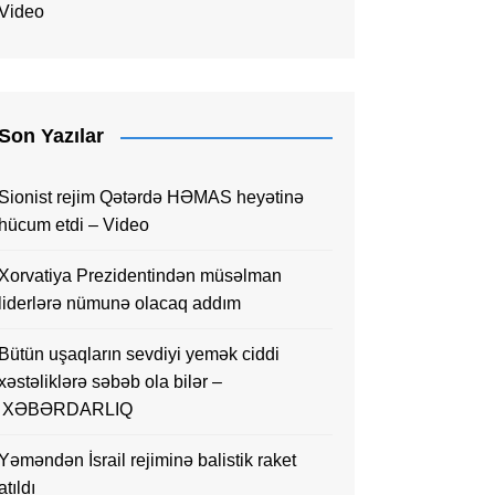
Video
Son Yazılar
Sionist rejim Qətərdə HƏMAS heyətinə
hücum etdi – Video
Xorvatiya Prezidentindən müsəlman
liderlərə nümunə olacaq addım
Bütün uşaqların sevdiyi yemək ciddi
xəstəliklərə səbəb ola bilər –
XƏBƏRDARLIQ
Yəməndən İsrail rejiminə balistik raket
atıldı