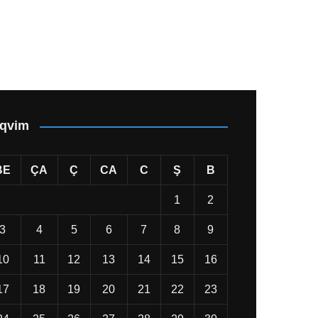
qvim
BE
ÇA
Ç
CA
C
Ş
B
1
2
3
4
5
6
7
8
9
10
11
12
13
14
15
16
17
18
19
20
21
22
23