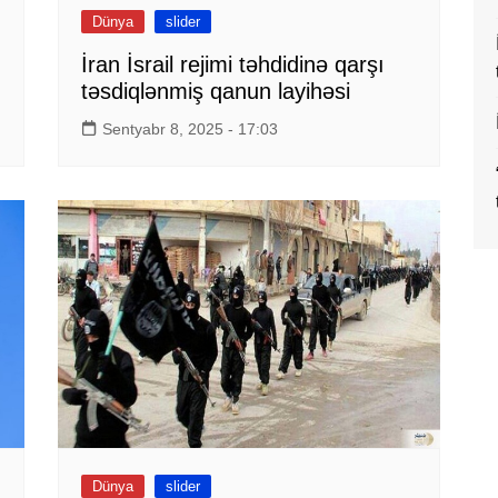
Dünya
slider
İran İsrail rejimi təhdidinə qarşı
təsdiqlənmiş qanun layihəsi
Sentyabr 8, 2025 - 17:03
Dünya
slider