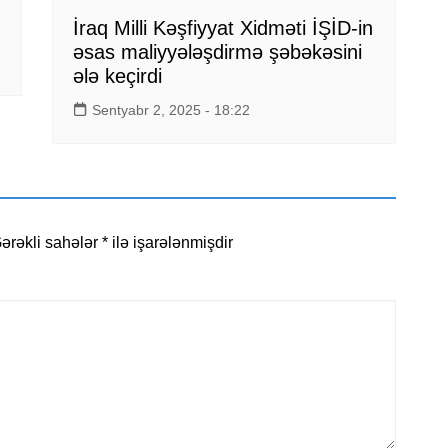
İraq Milli Kəşfiyyat Xidməti İŞİD-in
əsas maliyyələşdirmə şəbəkəsini
ələ keçirdi
Sentyabr 2, 2025 - 18:22
ərəkli sahələr
*
ilə işarələnmişdir