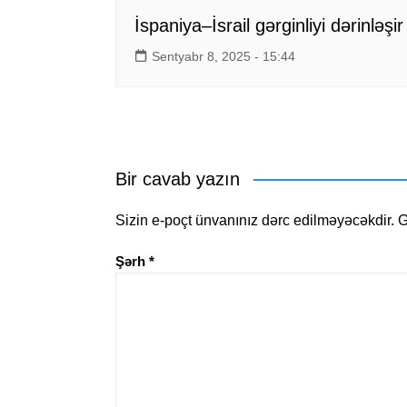
İspaniya–İsrail gərginliyi dərinləşir
Sentyabr 8, 2025 - 15:44
Bir cavab yazın
Sizin e-poçt ünvanınız dərc edilməyəcəkdir.
G
Şərh
*