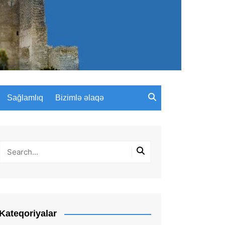
Sağlamlıq
Bizimlə əlaqə
Kateqoriyalar