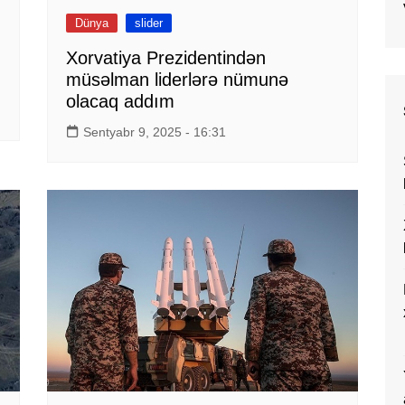
Dünya
slider
Xorvatiya Prezidentindən
müsəlman liderlərə nümunə
olacaq addım
Sentyabr 9, 2025 - 16:31