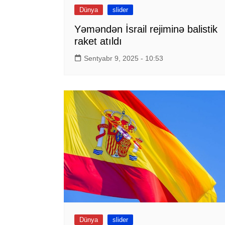
Dünya
slider
Yəməndən İsrail rejiminə balistik
raket atıldı
Sentyabr 9, 2025 - 10:53
Dünya
slider