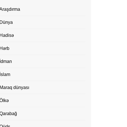
Araşdırma
Dünya
Hadisə
Hərb
İdman
İslam
Maraq dünyası
Ölkə
Qarabağ
Qüds