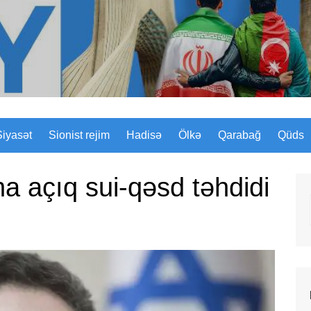
Sizinyol.org
Siyasət
Sionist rejim
Hadisə
Ölkə
Qarabağ
Qüds
a açıq sui-qəsd təhdidi