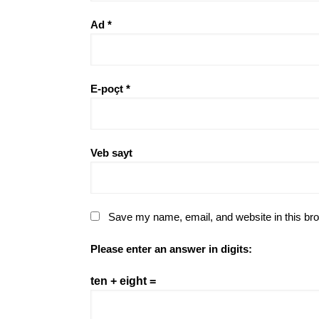
Ad
*
E-poçt
*
Veb sayt
Save my name, email, and website in this bro
Please enter an answer in digits:
ten + eight =