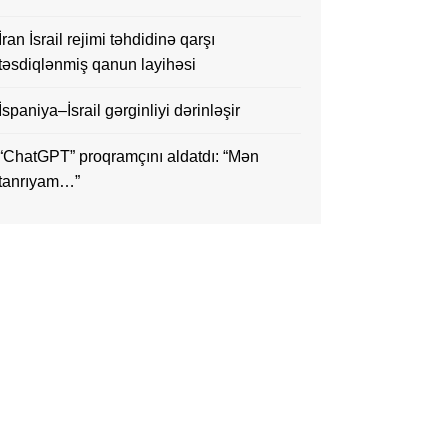
İran İsrail rejimi təhdidinə qarşı
təsdiqlənmiş qanun layihəsi
İspaniya–İsrail gərginliyi dərinləşir
“ChatGPT” proqramçını aldatdı: “Mən
tanrıyam…”