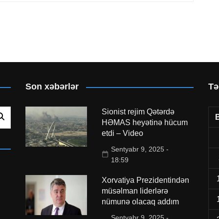
Son xəbərlər
Tə
Sionist rejim Qətərdə
HƏMAS heyətinə hücum
etdi – Video
Sentyabr 9, 2025 -
18:59
Xorvatiya Prezidentindən
müsəlman liderlərə
nümunə olacaq addım
Sentyabr 9, 2025 -