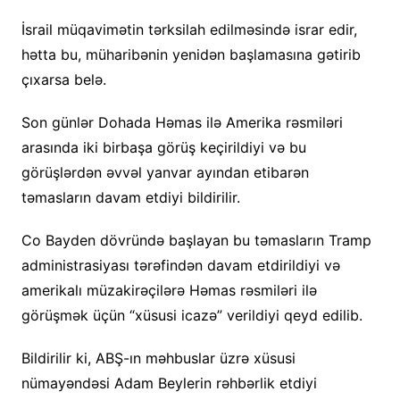
İsrail müqavimətin tərksilah edilməsində israr edir,
hətta bu, müharibənin yenidən başlamasına gətirib
çıxarsa belə.
Son günlər Dohada Həmas ilə Amerika rəsmiləri
arasında iki birbaşa görüş keçirildiyi və bu
görüşlərdən əvvəl yanvar ayından etibarən
təmasların davam etdiyi bildirilir.
Co Bayden dövründə başlayan bu təmasların Tramp
administrasiyası tərəfindən davam etdirildiyi və
amerikalı müzakirəçilərə Həmas rəsmiləri ilə
görüşmək üçün “xüsusi icazə” verildiyi qeyd edilib.
Bildirilir ki, ABŞ-ın məhbuslar üzrə xüsusi
nümayəndəsi Adam Beylerin rəhbərlik etdiyi