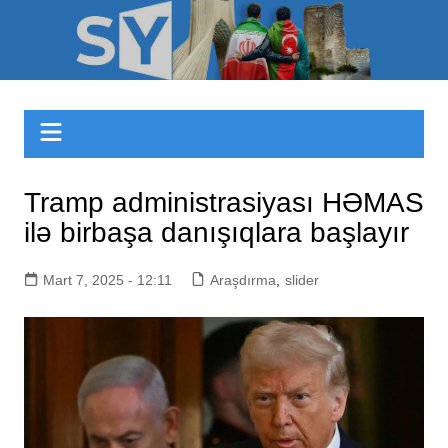
Skip
to
Sizinyol.org
content
Tramp administrasiyası HƏMAS
ilə birbaşa danışıqlara başlayır
Mart 7, 2025 - 12:11
Araşdırma
,
slider