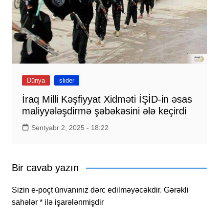
Dünya
slider
İraq Milli Kəşfiyyat Xidməti İŞİD-in əsas
maliyyələşdirmə şəbəkəsini ələ keçirdi
Sentyabr 2, 2025 - 18:22
Bir cavab yazın
Sizin e-poçt ünvanınız dərc edilməyəcəkdir.
Gərəkli
sahələr
*
ilə işarələnmişdir