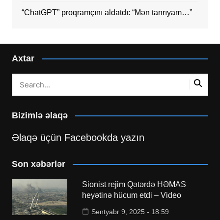
“ChatGPT” proqramçını aldatdı: “Mən tanrıyam…”
Axtar
Bizimlə əlaqə
Əlaqə üçün Facebookda yazın
Son xəbərlər
Sionist rejim Qətərdə HƏMAS
heyətinə hücum etdi – Video
Sentyabr 9, 2025 - 18:59