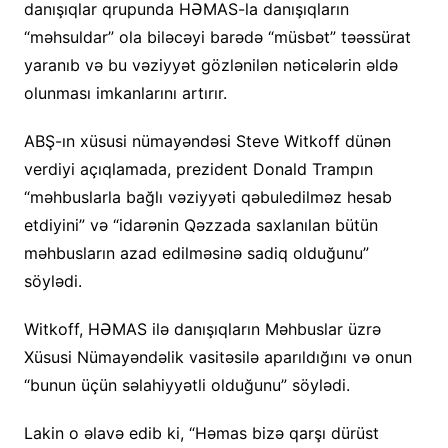
danışıqlar qrupunda HƏMAS-la danışıqların
“məhsuldar” ola biləcəyi barədə “müsbət” təəssürat
yaranıb və bu vəziyyət gözlənilən nəticələrin əldə
olunması imkanlarını artırır.
ABŞ-ın xüsusi nümayəndəsi Steve Witkoff dünən
verdiyi açıqlamada, prezident Donald Trampın
“məhbuslarla bağlı vəziyyəti qəbuledilməz hesab
etdiyini” və “idarənin Qəzzada saxlanılan bütün
məhbusların azad edilməsinə sadiq olduğunu”
söylədi.
Witkoff, HƏMAS ilə danışıqların Məhbuslar üzrə
Xüsusi Nümayəndəlik vasitəsilə aparıldığını və onun
“bunun üçün səlahiyyətli olduğunu” söylədi.
Lakin o əlavə edib ki, “Həmas bizə qarşı dürüst