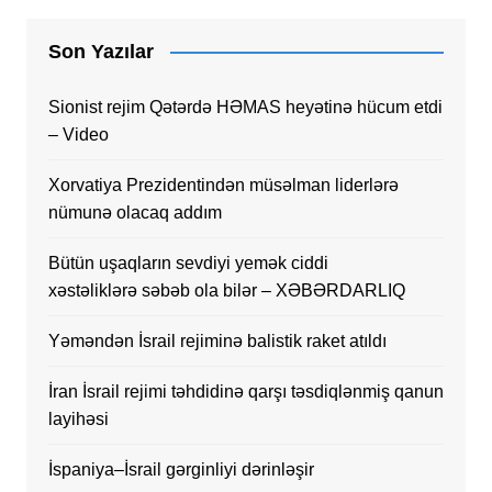
Son Yazılar
Sionist rejim Qətərdə HƏMAS heyətinə hücum etdi
– Video
Xorvatiya Prezidentindən müsəlman liderlərə
nümunə olacaq addım
Bütün uşaqların sevdiyi yemək ciddi
xəstəliklərə səbəb ola bilər – XƏBƏRDARLIQ
Yəməndən İsrail rejiminə balistik raket atıldı
İran İsrail rejimi təhdidinə qarşı təsdiqlənmiş qanun
layihəsi
İspaniya–İsrail gərginliyi dərinləşir