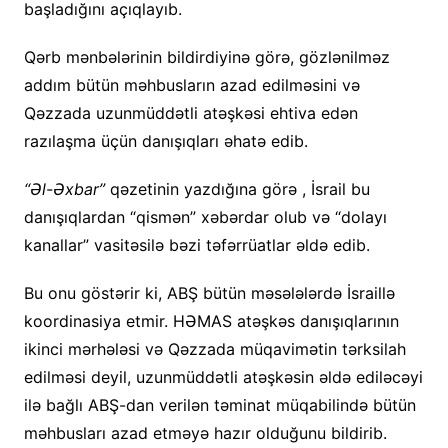
başladığını açıqlayıb.
Qərb mənbələrinin bildirdiyinə görə, gözlənilməz
addım bütün məhbusların azad edilməsini və
Qəzzada uzunmüddətli atəşkəsi ehtiva edən
razılaşma üçün danışıqları əhatə edib.
“Əl-Əxbar”
qəzetinin yazdığına görə , İsrail bu
danışıqlardan “qismən” xəbərdar olub və “dolayı
kanallar” vasitəsilə bəzi təfərrüatlar əldə edib.
Bu onu göstərir ki, ABŞ bütün məsələlərdə İsraillə
koordinasiya etmir. HƏMAS atəşkəs danışıqlarının
ikinci mərhələsi və Qəzzada müqavimətin tərksilah
edilməsi deyil, uzunmüddətli atəşkəsin əldə ediləcəyi
ilə bağlı ABŞ-dan verilən təminat müqabilində bütün
məhbusları azad etməyə hazır olduğunu bildirib.