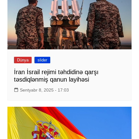
Dünya
slider
İran İsrail rejimi təhdidinə qarşı
təsdiqlənmiş qanun layihəsi
Sentyabr 8, 2025 - 17:03