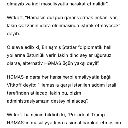
olmayıb və indi məsuliyyətlə hərəkət etməlidir”.
Witkoff, “Həmasın düzgün qərar vermək imkanı var,
lakin Qəzzanın idarə olunmasında iştirak etməyəcək”
deyib.
O əlavə edib ki, Birləşmiş Ştatlar “diplomatik həll
yollarına üstünlük verir, lakin dinc səylər uğursuz
olarsa, alternativ HƏMAS üçün yaxşı deyil”.
HƏMAS-a qarşı hər hansı hərbi əməliyyatla bağlı
Vitkoff deyib: “Həmas-a qarşı istənilən addım İsrail
tərəfindən atılacaq, lakin bu, bizim
administrasiyamızın dəstəyini alacaq”.
Witkoff həmçinin bildirib ki, “Prezident Tramp
HƏMAS-ın məsuliyyətli və rasional hərəkət etməsinin