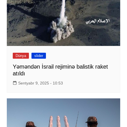
Dünya
slider
Yəməndən İsrail rejiminə balistik raket
atıldı
Sentyabr 9, 2025 - 10:53