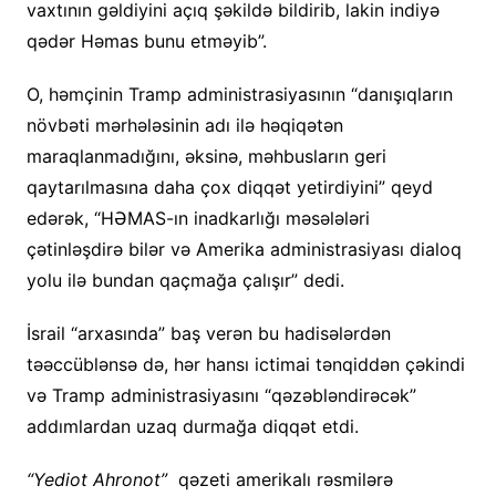
vaxtının gəldiyini açıq şəkildə bildirib, lakin indiyə
qədər Həmas bunu etməyib”.
O, həmçinin Tramp administrasiyasının “danışıqların
növbəti mərhələsinin adı ilə həqiqətən
maraqlanmadığını, əksinə, məhbusların geri
qaytarılmasına daha çox diqqət yetirdiyini” qeyd
edərək, “HƏMAS-ın inadkarlığı məsələləri
çətinləşdirə bilər və Amerika administrasiyası dialoq
yolu ilə bundan qaçmağa çalışır” dedi.
İsrail “arxasında” baş verən bu hadisələrdən
təəccüblənsə də, hər hansı ictimai tənqiddən çəkindi
və Tramp administrasiyasını “qəzəbləndirəcək”
addımlardan uzaq durmağa diqqət etdi.
“Yediot Ahronot”
qəzeti amerikalı rəsmilərə