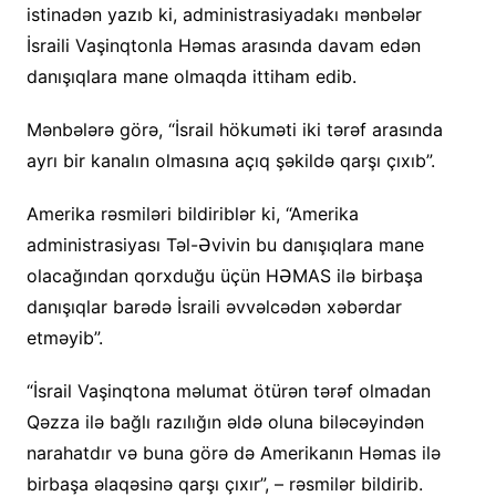
istinadən yazıb ki, administrasiyadakı mənbələr
İsraili Vaşinqtonla Həmas arasında davam edən
danışıqlara mane olmaqda ittiham edib.
Mənbələrə görə, “İsrail hökuməti iki tərəf arasında
ayrı bir kanalın olmasına açıq şəkildə qarşı çıxıb”.
Amerika rəsmiləri bildiriblər ki, “Amerika
administrasiyası Təl-Əvivin bu danışıqlara mane
olacağından qorxduğu üçün HƏMAS ilə birbaşa
danışıqlar barədə İsraili əvvəlcədən xəbərdar
etməyib”.
“İsrail Vaşinqtona məlumat ötürən tərəf olmadan
Qəzza ilə bağlı razılığın əldə oluna biləcəyindən
narahatdır və buna görə də Amerikanın Həmas ilə
birbaşa əlaqəsinə qarşı çıxır”, – rəsmilər bildirib.