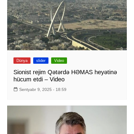
Dünya
slider
Video
Sionist rejim Qətərdə HƏMAS heyətinə
hücum etdi – Video
Sentyabr 9, 2025 - 18:59