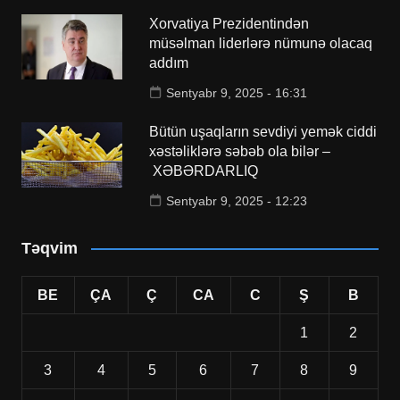
Xorvatiya Prezidentindən
müsəlman liderlərə nümunə olacaq
addım
Sentyabr 9, 2025 - 16:31
Bütün uşaqların sevdiyi yemək ciddi
xəstəliklərə səbəb ola bilər –
XƏBƏRDARLIQ
Sentyabr 9, 2025 - 12:23
Təqvim
BE
ÇA
Ç
CA
C
Ş
B
1
2
3
4
5
6
7
8
9