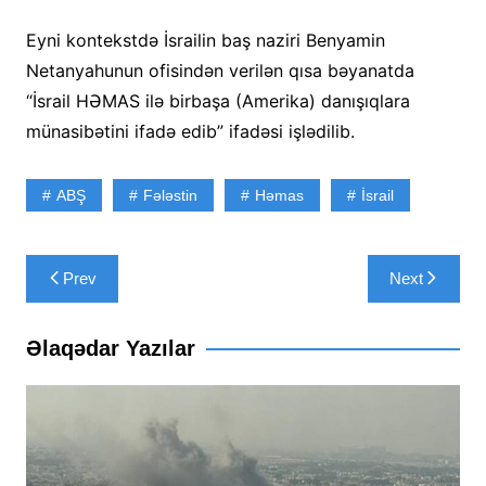
Eyni kontekstdə İsrailin baş naziri Benyamin
Netanyahunun ofisindən verilən qısa bəyanatda
“İsrail HƏMAS ilə birbaşa (Amerika) danışıqlara
münasibətini ifadə edib” ifadəsi işlədilib.
ABŞ
Fələstin
Həmas
İsrail
Yazı
Prev
Next
naviqasiyası
Əlaqədar Yazılar