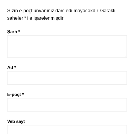
Sizin e-poçt ünvanınız dərc edilməyəcəkdir.
Gərəkli
sahələr
*
ilə işarələnmişdir
Şərh
*
Ad
*
E-poçt
*
Veb sayt