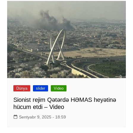
Dünya
slider
Video
Sionist rejim Qətərdə HƏMAS heyətinə
hücum etdi – Video
Sentyabr 9, 2025 - 18:59