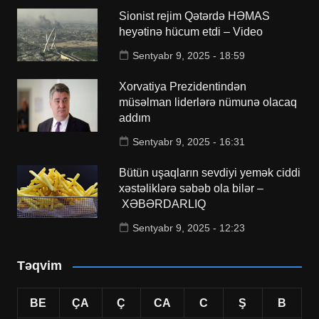
Sionist rejim Qətərdə HƏMAS
heyətinə hücum etdi – Video
Sentyabr 9, 2025 - 18:59
Xorvatiya Prezidentindən
müsəlman liderlərə nümunə olacaq
addım
Sentyabr 9, 2025 - 16:31
Bütün uşaqların sevdiyi yemək ciddi
xəstəliklərə səbəb ola bilər –
XƏBƏRDARLIQ
Sentyabr 9, 2025 - 12:23
Təqvim
BE
ÇA
Ç
CA
C
Ş
B