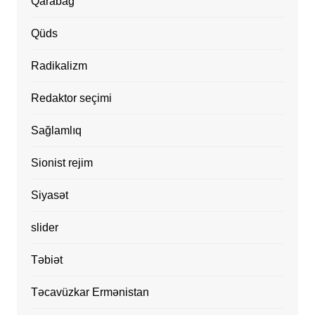
Qarabağ
Qüds
Radikalizm
Redaktor seçimi
Sağlamlıq
Sionist rejim
Siyasət
slider
Təbiət
Təcavüzkar Ermənistan