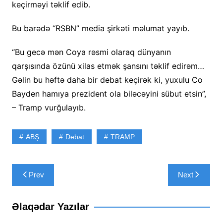
keçirməyi təklif edib.
Bu barədə “RSBN” media şirkəti məlumat yayıb.
“Bu gecə mən Coya rəsmi olaraq dünyanın
qarşısında özünü xilas etmək şansını təklif edirəm…
Gəlin bu həftə daha bir debat keçirək ki, yuxulu Co
Bayden hamıya prezident ola biləcəyini sübut etsin”,
– Tramp vurğulayıb.
ABŞ
Debat
TRAMP
Yazı
Prev
Next
naviqasiyası
Əlaqədar Yazılar