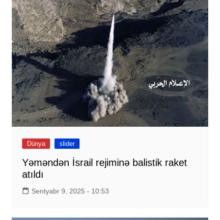
Dünya
slider
Yəməndən İsrail rejiminə balistik raket
atıldı
Sentyabr 9, 2025 - 10:53