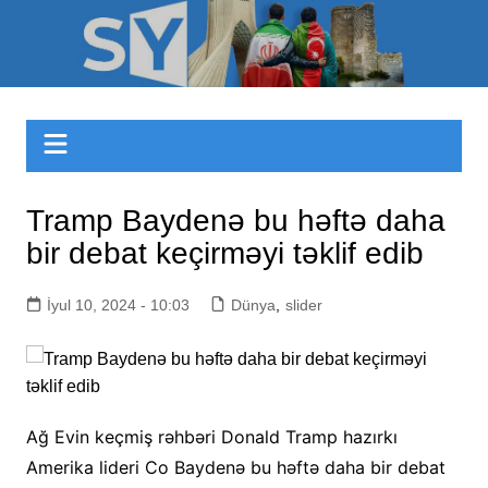
Skip
to
Sizinyol.org
content
Tramp Baydenə bu həftə daha
bir debat keçirməyi təklif edib
İyul 10, 2024 - 10:03
Dünya
,
slider
Ağ Evin keçmiş rəhbəri Donald Tramp hazırkı
Amerika lideri Co Baydenə bu həftə daha bir debat