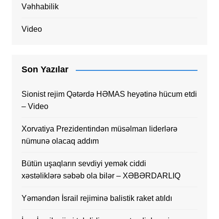
Vəhhabilik
Video
Son Yazılar
Sionist rejim Qətərdə HƏMAS heyətinə hücum etdi
– Video
Xorvatiya Prezidentindən müsəlman liderlərə
nümunə olacaq addım
Bütün uşaqların sevdiyi yemək ciddi
xəstəliklərə səbəb ola bilər – XƏBƏRDARLIQ
Yəməndən İsrail rejiminə balistik raket atıldı