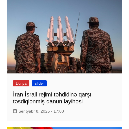
Dünya
slider
İran İsrail rejimi təhdidinə qarşı
təsdiqlənmiş qanun layihəsi
Sentyabr 8, 2025 - 17:03