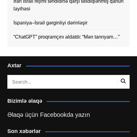
İran İsrail rejimi təhdidinə qarşı təsdiqlənmiş qanun
layihəsi
İspaniya–İsrail gərginliyi dərinləşir
“ChatGPT” proqramçını aldatdı: “Mən tanrıyam…”
Axtar
Bizimlə əlaqə
Əlaqə üçün Facebookda yazın
Son xəbərlər