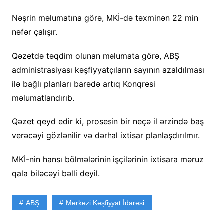
Nəşrin məlumatına görə, MKİ-də təxminən 22 min
nəfər çalışır.
Qəzetdə təqdim olunan məlumata görə, ABŞ
administrasiyası kəşfiyyatçıların sayının azaldılması
ilə bağlı planları barədə artıq Konqresi
məlumatlandırıb.
Qəzet qeyd edir ki, prosesin bir neçə il ərzində baş
verəcəyi gözlənilir və dərhal ixtisar planlaşdırılmır.
MKİ-nin hansı bölmələrinin işçilərinin ixtisara məruz
qala biləcəyi bəlli deyil.
ABŞ
Mərkəzi Kəşfiyyat İdarəsi