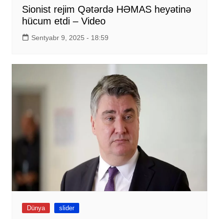
Sionist rejim Qətərdə HƏMAS heyətinə
hücum etdi – Video
Sentyabr 9, 2025 - 18:59
Dünya
slider