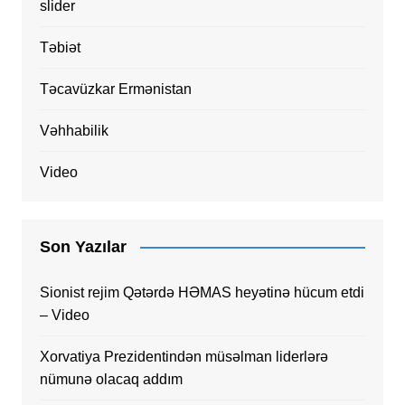
slider
Təbiət
Təcavüzkar Ermənistan
Vəhhabilik
Video
Son Yazılar
Sionist rejim Qətərdə HƏMAS heyətinə hücum etdi
– Video
Xorvatiya Prezidentindən müsəlman liderlərə
nümunə olacaq addım