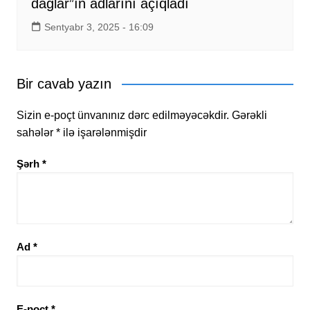
dağlar”ın adlarını açıqladı
Sentyabr 3, 2025 - 16:09
Bir cavab yazın
Sizin e-poçt ünvanınız dərc edilməyəcəkdir.
Gərəkli
sahələr
*
ilə işarələnmişdir
Şərh
*
Ad
*
E-poçt
*