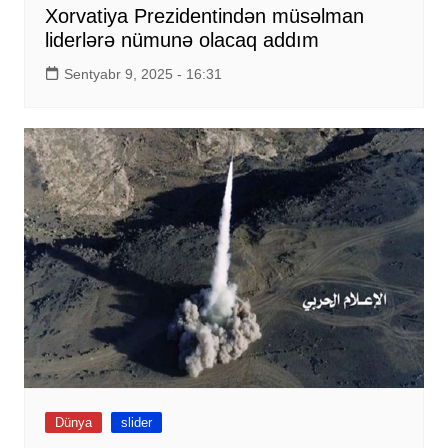
Xorvatiya Prezidentindən müsəlman
liderlərə nümunə olacaq addım
Sentyabr 9, 2025 - 16:31
Dünya
slider