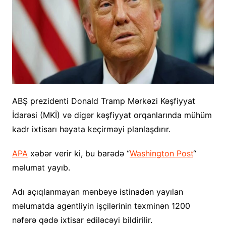
ABŞ prezidenti Donald Tramp Mərkəzi Kəşfiyyat
İdarəsi (MKİ) və digər kəşfiyyat orqanlarında mühüm
kadr ixtisarı həyata keçirməyi planlaşdırır.
APA
xəbər verir ki, bu barədə “
Washington Post
“
məlumat yayıb.
Adı açıqlanmayan mənbəyə istinadən yayılan
məlumatda agentliyin işçilərinin təxminən 1200
nəfərə qədə ixtisar ediləcəyi bildirilir.