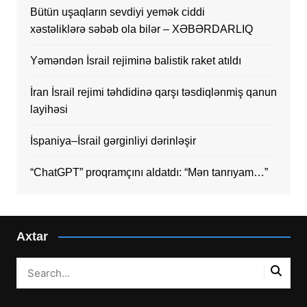
Bütün uşaqların sevdiyi yemək ciddi
xəstəliklərə səbəb ola bilər – XƏBƏRDARLIQ
Yəməndən İsrail rejiminə balistik raket atıldı
İran İsrail rejimi təhdidinə qarşı təsdiqlənmiş qanun
layihəsi
İspaniya–İsrail gərginliyi dərinləşir
“ChatGPT” proqramçını aldatdı: “Mən tanrıyam…”
Axtar