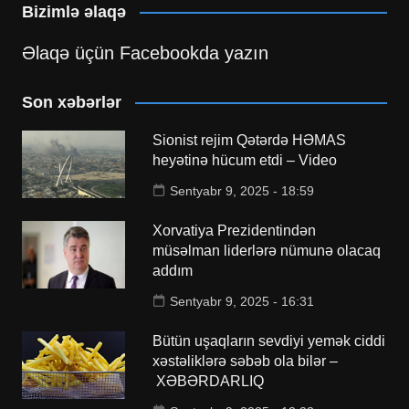
Bizimlə əlaqə
Əlaqə üçün Facebookda yazın
Son xəbərlər
Sionist rejim Qətərdə HƏMAS
heyətinə hücum etdi – Video
Sentyabr 9, 2025 - 18:59
Xorvatiya Prezidentindən
müsəlman liderlərə nümunə olacaq
addım
Sentyabr 9, 2025 - 16:31
Bütün uşaqların sevdiyi yemək ciddi
xəstəliklərə səbəb ola bilər –
XƏBƏRDARLIQ