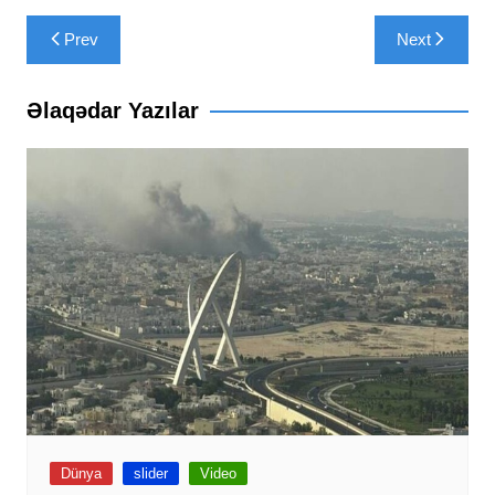
Yazı
Prev
Next
naviqasiyası
Əlaqədar Yazılar
Dünya
slider
Video