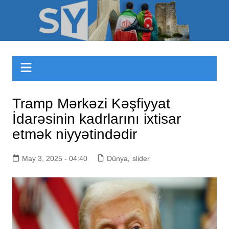
Skip
to
Sizinyol.org
content
Tramp Mərkəzi Kəşfiyyat
İdarəsinin kadrlarını ixtisar
etmək niyyətindədir
May 3, 2025 - 04:40
Dünya
,
slider