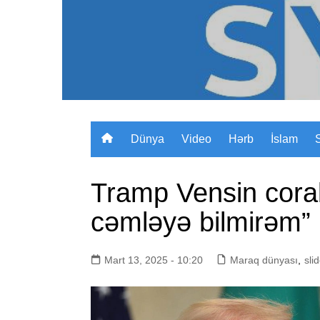
Skip
to
content
Dünya
Video
Hərb
İslam
Tramp Vensin corabla
cəmləyə bilmirəm”
Mart 13, 2025 - 10:20
Maraq dünyası
,
sli