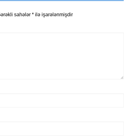
ərəkli sahələr
*
ilə işarələnmişdir