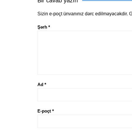
Bir cavab yazın
Sizin e-poçt ünvanınız dərc edilməyəcəkdir.
G
Şərh
*
Ad
*
E-poçt
*