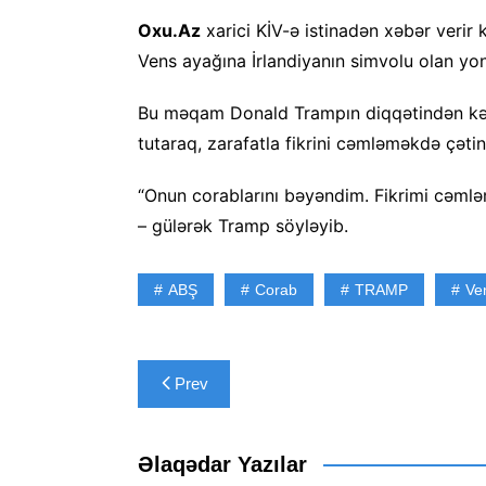
Oxu.Az
xarici KİV-ə istinadən xəbər verir 
Vens ayağına İrlandiyanın simvolu olan yon
Bu məqam Donald Trampın diqqətindən kən
tutaraq, zarafatla fikrini cəmləməkdə çətinl
“Onun corablarını bəyəndim. Fikrimi cəmlə
– gülərək Tramp söyləyib.
ABŞ
Corab
TRAMP
Ve
Yazı
Prev
naviqasiyası
Əlaqədar Yazılar