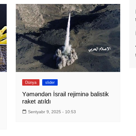
Dünya
slider
Yəməndən İsrail rejiminə balistik
raket atıldı
Sentyabr 9, 2025 - 10:53