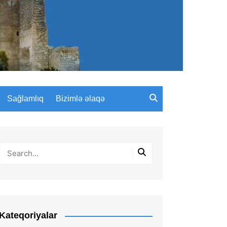
Sağlamlıq
Bizimlə əlaqə
Kateqoriyalar