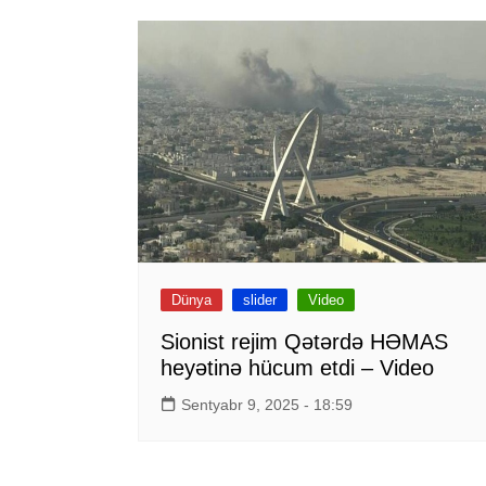
Dünya
slider
Video
Sionist rejim Qətərdə HƏMAS
heyətinə hücum etdi – Video
Sentyabr 9, 2025 - 18:59