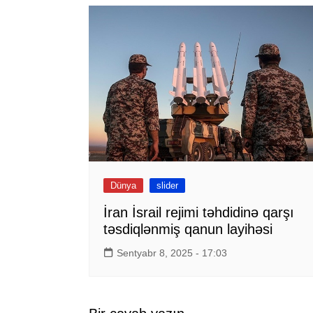
Dünya
slider
İran İsrail rejimi təhdidinə qarşı
təsdiqlənmiş qanun layihəsi
Sentyabr 8, 2025 - 17:03