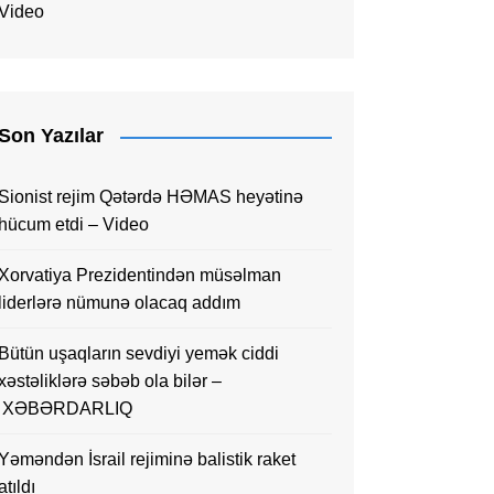
Video
Son Yazılar
Sionist rejim Qətərdə HƏMAS heyətinə
hücum etdi – Video
Xorvatiya Prezidentindən müsəlman
liderlərə nümunə olacaq addım
Bütün uşaqların sevdiyi yemək ciddi
xəstəliklərə səbəb ola bilər –
XƏBƏRDARLIQ
Yəməndən İsrail rejiminə balistik raket
atıldı