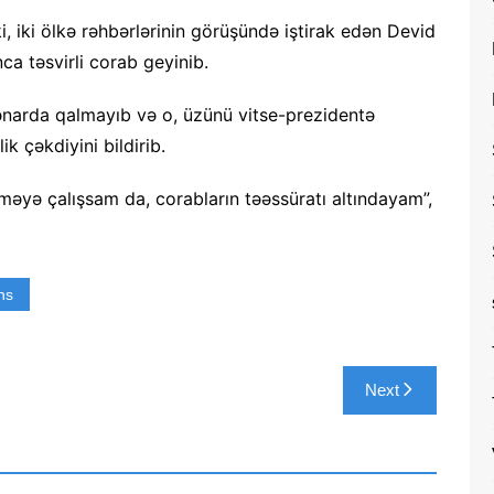
ki, iki ölkə rəhbərlərinin görüşündə iştirak edən Devid
ca təsvirli corab geyinib.
arda qalmayıb və o, üzünü vitse-prezidentə
ik çəkdiyini bildirib.
məyə çalışsam da, corabların təəssüratı altındayam”,
ns
Next