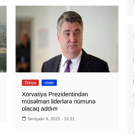
Dünya
slider
Xorvatiya Prezidentindən
müsəlman liderlərə nümunə
olacaq addım
Sentyabr 9, 2025 - 16:31