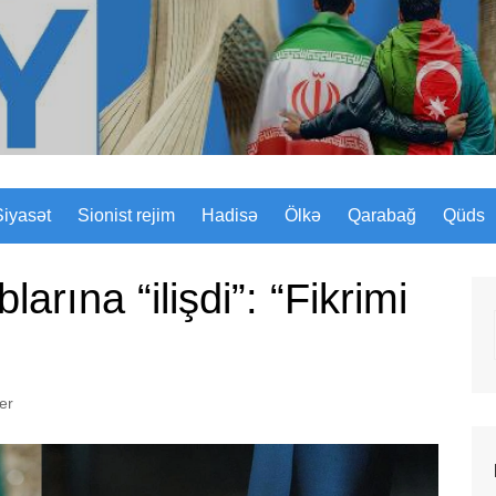
Sizinyol.org
Siyasət
Sionist rejim
Hadisə
Ölkə
Qarabağ
Qüds
rına “ilişdi”: “Fikrimi
der