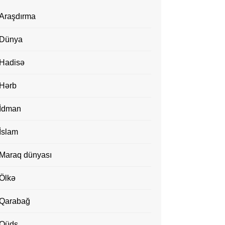
Araşdırma
Dünya
Hadisə
Hərb
İdman
İslam
Maraq dünyası
Ölkə
Qarabağ
Qüds