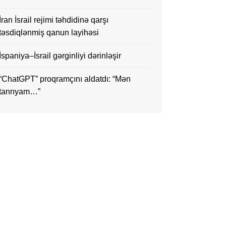
İran İsrail rejimi təhdidinə qarşı
təsdiqlənmiş qanun layihəsi
İspaniya–İsrail gərginliyi dərinləşir
“ChatGPT” proqramçını aldatdı: “Mən
tanrıyam…”