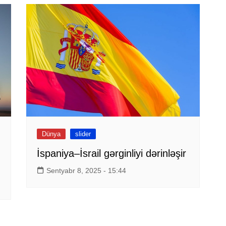
Dünya
slider
İspaniya–İsrail gərginliyi dərinləşir
Sentyabr 8, 2025 - 15:44