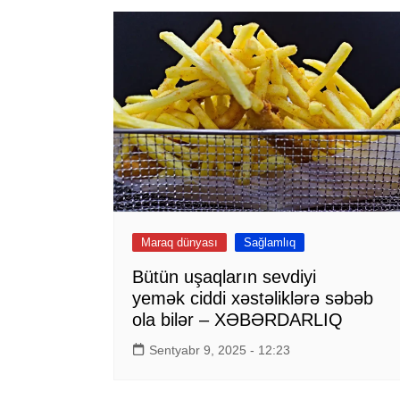
Maraq dünyası
Sağlamlıq
Bütün uşaqların sevdiyi
yemək ciddi xəstəliklərə səbəb
ola bilər – XƏBƏRDARLIQ
Sentyabr 9, 2025 - 12:23