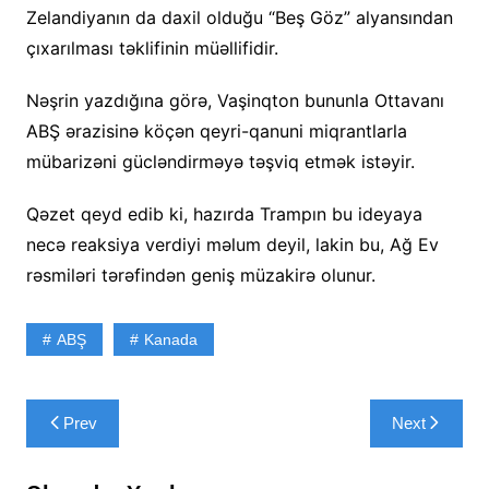
Zelandiyanın da daxil olduğu “Beş Göz” alyansından
çıxarılması təklifinin müəllifidir.
Nəşrin yazdığına görə, Vaşinqton bununla Ottavanı
ABŞ ərazisinə köçən qeyri-qanuni miqrantlarla
mübarizəni gücləndirməyə təşviq etmək istəyir.
Qəzet qeyd edib ki, hazırda Trampın bu ideyaya
necə reaksiya verdiyi məlum deyil, lakin bu, Ağ Ev
rəsmiləri tərəfindən geniş müzakirə olunur.
ABŞ
Kanada
Yazı
Prev
Next
naviqasiyası