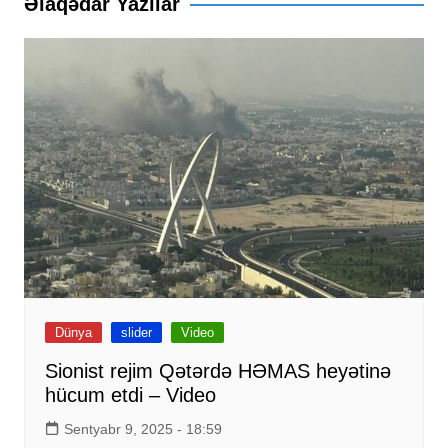
Əlaqədar Yazılar
Dünya
slider
Video
Sionist rejim Qətərdə HƏMAS heyətinə
hücum etdi – Video
Sentyabr 9, 2025 - 18:59