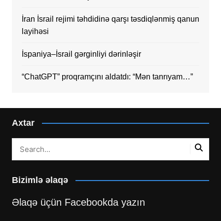
İran İsrail rejimi təhdidinə qarşı təsdiqlənmiş qanun
layihəsi
İspaniya–İsrail gərginliyi dərinləşir
“ChatGPT” proqramçını aldatdı: “Mən tanrıyam…”
Axtar
Bizimlə əlaqə
Əlaqə üçün Facebookda yazın