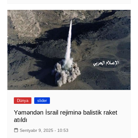
Dünya
slider
Yəməndən İsrail rejiminə balistik raket
atıldı
Sentyabr 9, 2025 - 10:53