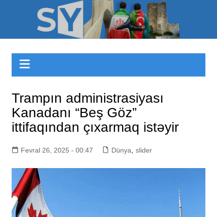
Skip
to
Sizinyol.org
content
Trampın administrasiyası
Kanadanı “Beş Göz”
ittifaqından çıxarmaq istəyir
Fevral 26, 2025 - 00:47
Dünya
,
slider