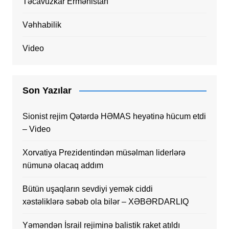
Təcavüzkar Ermənistan
Vəhhabilik
Video
Son Yazılar
Sionist rejim Qətərdə HƏMAS heyətinə hücum etdi
– Video
Xorvatiya Prezidentindən müsəlman liderlərə
nümunə olacaq addım
Bütün uşaqların sevdiyi yemək ciddi
xəstəliklərə səbəb ola bilər – XƏBƏRDARLIQ
Yəməndən İsrail rejiminə balistik raket atıldı