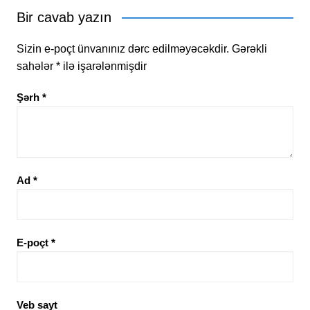
Bir cavab yazın
Sizin e-poçt ünvanınız dərc edilməyəcəkdir.
Gərəkli
sahələr
*
ilə işarələnmişdir
Şərh
*
Ad
*
E-poçt
*
Veb sayt