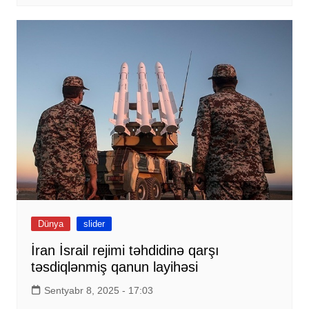
Dünya
slider
İran İsrail rejimi təhdidinə qarşı
təsdiqlənmiş qanun layihəsi
Sentyabr 8, 2025 - 17:03