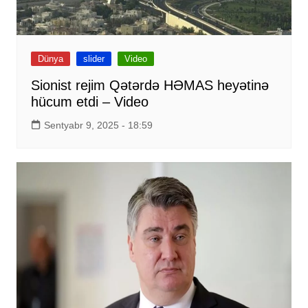
Dünya
slider
Video
Sionist rejim Qətərdə HƏMAS heyətinə
hücum etdi – Video
Sentyabr 9, 2025 - 18:59