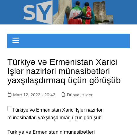
Skip
to
Sizinyol.org
content
Türkiyə və Ermənistan Xarici
Işlər nazirləri münasibətləri
yaxşılaşdırmaq üçün görüşüb
Mart 12, 2022 - 20:42
Dünya
,
slider
Türkiyə və Ermənistanın münasibətləri