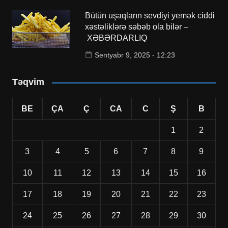
Bütün uşaqların sevdiyi yemək ciddi
xəstəliklərə səbəb ola bilər –
XƏBƏRDARLIQ
Sentyabr 9, 2025 - 12:23
Təqvim
BE
ÇA
Ç
CA
C
Ş
B
1
2
3
4
5
6
7
8
9
10
11
12
13
14
15
16
17
18
19
20
21
22
23
24
25
26
27
28
29
30