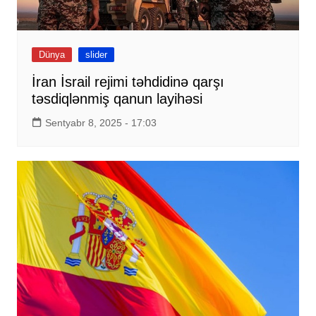
Dünya
slider
İran İsrail rejimi təhdidinə qarşı
təsdiqlənmiş qanun layihəsi
Sentyabr 8, 2025 - 17:03