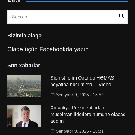
Axtar
Bizimlə əlaqə
Əlaqə üçün Facebookda yazın
Son xəbərlər
Sionist rejim Qətərdə HƏMAS
heyətinə hücum etdi – Video
Sentyabr 9, 2025 - 18:59
Xorvatiya Prezidentindən
müsəlman liderlərə nümunə olacaq
addım
Sentyabr 9, 2025 - 16:31