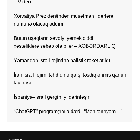
– Video
Xorvatiya Prezidentindən müsəlman liderlərə
nümunə olacaq addım
Bütün uşaqların sevdiyi yemək ciddi
xəstəliklərə səbəb ola bilər – XƏBƏRDARLIQ
Yəməndən İsrail rejiminə balistik raket atıldı
İran İsrail rejimi təhdidinə qarşı təsdiqlənmiş qanun
layihəsi
İspaniya–İsrail gərginliyi dərinləşir
“ChatGPT” proqramçını aldatdı: “Mən tanrıyam…”