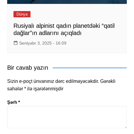
Dünya
Rusiyalı alpinist qadın planetdəki “qatil
dağlar”ın adlarını açıqladı
Sentyabr 3, 2025 - 16:09
Bir cavab yazın
Sizin e-poçt ünvanınız dərc edilməyəcəkdir.
Gərəkli
sahələr
*
ilə işarələnmişdir
Şərh
*