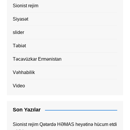
Sionist rejim
Siyasət
slider
Təbiət
Təcavüzkar Ermənistan
Vəhhabilik
Video
Son Yazılar
Sionist rejim Qətərdə HƏMAS heyətinə hücum etdi