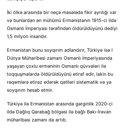
İki ölkə arasında bir neçə məsələdə fikir ayrılığı var
və bunlardan ən mühümü Ermənistanın 1915-ci ildə
Osmanlı İmperiyası tərəfindən öldürüldüyünü dediyi
1,5 milyon insandır.
Ermənistan bunu soyqırım adlandırır, Türkiyə isə I
Dünya Müharibəsi zamanı Osmanlı İmperiyasında
yaşayan çoxlu erməninin Osmanlı qüvvələri ilə
toqquşmalarda öldürüldüyünü etiraf edir, lakin bu
rəqəmlərə etiraz edərək qətlləri sistematik və ya
soyqırım hesab etmir.
Türkiyə ilə Ermənistan arasında gərginlik 2020-ci
ildə Dağlıq Qarabağ bölgəsi ilə bağlı Bakı-İrəvan
müharibəsi zamanı da artıb.