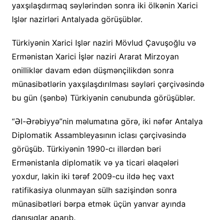
yaxşılaşdırmaq səylərindən sonra iki ölkənin Xarici
Işlər nazirləri Antalyada görüşüblər.
Türkiyənin Xarici Işlər naziri Mövlud Çavuşoğlu və
Ermənistan Xarici İşlər naziri Ararat Mirzoyan
onilliklər davam edən düşmənçilikdən sonra
münasibətlərin yaxşılaşdırılması səyləri çərçivəsində
bu gün (şənbə) Türkiyənin cənubunda görüşüblər.
“Əl-Ərəbiyyə”nin məlumatına görə, iki nəfər Antalya
Diplomatik Assambleyasının iclası çərçivəsində
görüşüb. Türkiyənin 1990-cı illərdən bəri
Ermənistanla diplomatik və ya ticari əlaqələri
yoxdur, lakin iki tərəf 2009-cu ildə heç vaxt
ratifikasiya olunmayan sülh sazişindən sonra
münasibətləri bərpa etmək üçün yanvar ayında
danışıqlar aparıb.