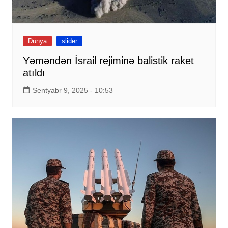
Dünya
slider
Yəməndən İsrail rejiminə balistik raket
atıldı
Sentyabr 9, 2025 - 10:53