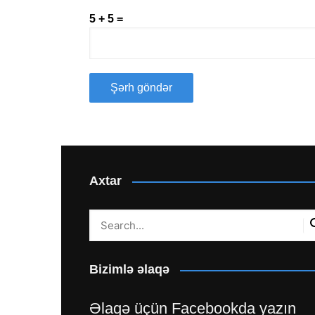
5 + 5 =
Axtar
Bizimlə əlaqə
Əlaqə üçün Facebookda yazın