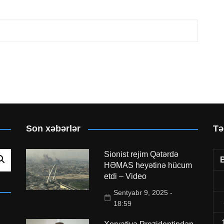
Son xəbərlər
Tə
Sionist rejim Qətərdə
HƏMAS heyətinə hücum
etdi – Video
Sentyabr 9, 2025 -
18:59