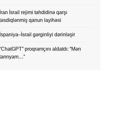
İran İsrail rejimi təhdidinə qarşı
təsdiqlənmiş qanun layihəsi
İspaniya–İsrail gərginliyi dərinləşir
“ChatGPT” proqramçını aldatdı: “Mən
tanrıyam…”