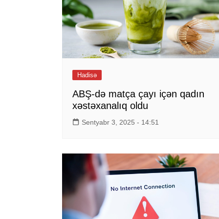
Hadisə
ABŞ-də matça çayı içən qadın
xəstəxanalıq oldu
Sentyabr 3, 2025 - 14:51