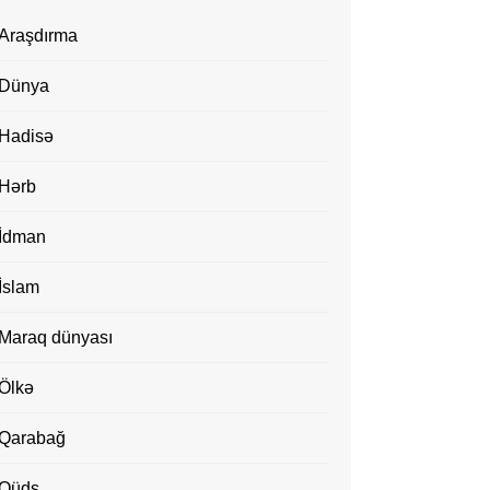
Araşdırma
Dünya
Hadisə
Hərb
İdman
İslam
Maraq dünyası
Ölkə
Qarabağ
Qüds