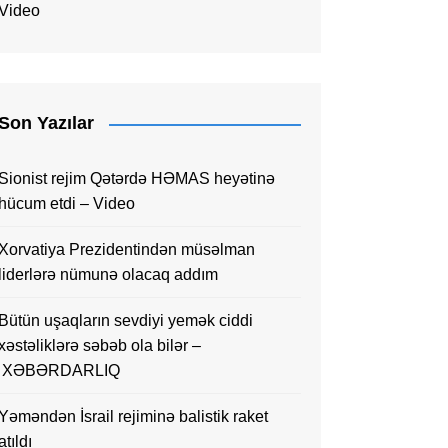
Video
Son Yazılar
Sionist rejim Qətərdə HƏMAS heyətinə
hücum etdi – Video
Xorvatiya Prezidentindən müsəlman
liderlərə nümunə olacaq addım
Bütün uşaqların sevdiyi yemək ciddi
xəstəliklərə səbəb ola bilər –
XƏBƏRDARLIQ
Yəməndən İsrail rejiminə balistik raket
atıldı