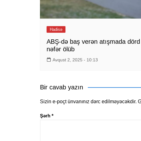
Hadisə
ABŞ-də baş verən atışmada dörd
nəfər ölüb
Avqust 2, 2025 - 10:13
Bir cavab yazın
Sizin e-poçt ünvanınız dərc edilməyəcəkdir.
G
Şərh
*