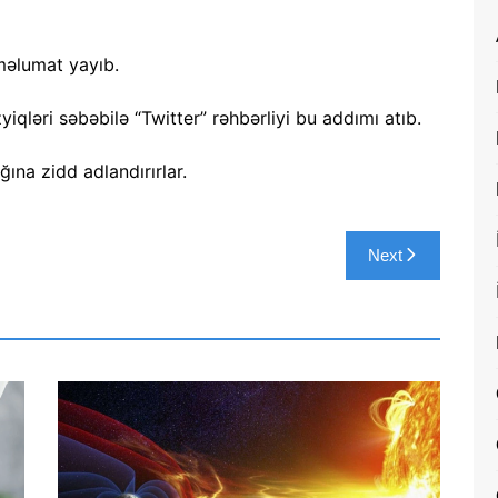
 məlumat yayıb.
zyiqləri səbəbilə “Twitter” rəhbərliyi bu addımı atıb.
ına zidd adlandırırlar.
Next