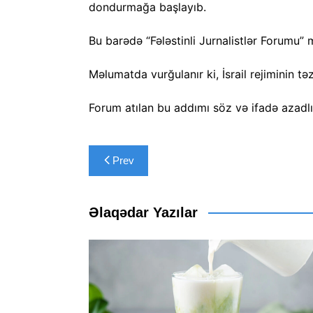
dondurmağa başlayıb.
Bu barədə “Fələstinli Jurnalistlər Forumu”
Məlumatda vurğulanır ki, İsrail rejiminin tə
Forum atılan bu addımı söz və ifadə azadlığ
Yazı
Prev
naviqasiyası
Əlaqədar Yazılar