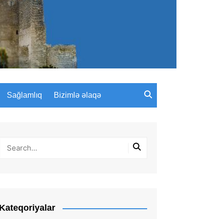
Sağlamlıq
Bizimlə əlaqə
Kateqoriyalar