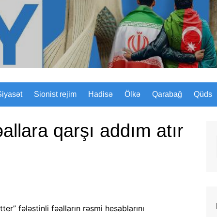
Sizinyol.org
Siyasət
Sionist rejim
Hadisə
Ölkə
Qarabağ
Qüds
fəallara qarşı addım atır
r” fələstinli fəalların rəsmi hesablarını