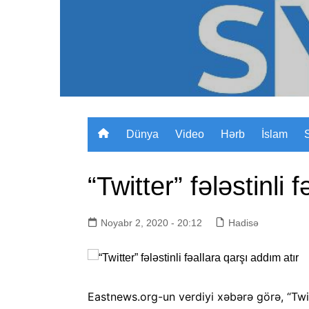
Skip
to
content
Dünya
Video
Hərb
İslam
“Twitter” fələstinli 
Noyabr 2, 2020 - 20:12
Hadisə
Eastnews.org-un verdiyi xəbərə görə, “Twitte