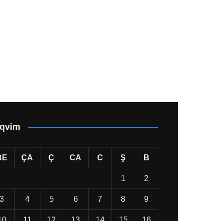
qvim
BE
ÇA
Ç
CA
C
Ş
B
1
2
3
4
5
6
7
8
9
10
11
12
13
14
15
16