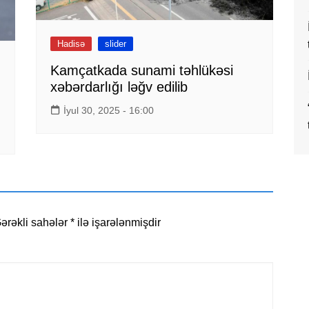
Hadisə
slider
Kamçatkada sunami təhlükəsi
xəbərdarlığı ləğv edilib
İyul 30, 2025 - 16:00
ərəkli sahələr
*
ilə işarələnmişdir