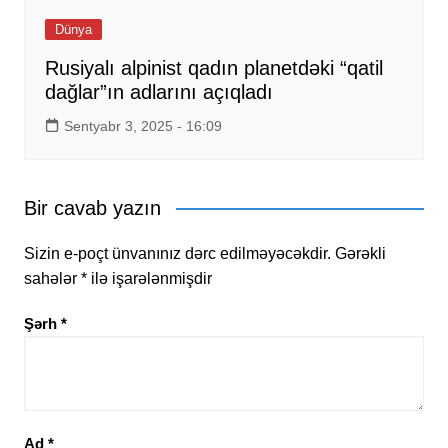
Dünya
Rusiyalı alpinist qadın planetdəki “qatil
dağlar”ın adlarını açıqladı
Sentyabr 3, 2025 - 16:09
Bir cavab yazın
Sizin e-poçt ünvanınız dərc edilməyəcəkdir.
Gərəkli
sahələr
*
ilə işarələnmişdir
Şərh
*
Ad
*