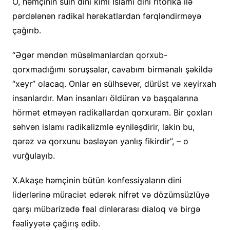
O, həmçinin sülh dini kimi İslamı dini ritorika ilə
pərdələnən radikal hərəkatlardan fərqləndirməyə
çağırıb.
“Əgər məndən müsəlmanlardan qorxub-
qorxmadığımı soruşsalar, cavabım birmənalı şəkildə
“xeyr” olacaq. Onlar ən sülhsevər, dürüst və xeyirxah
insanlardır. Mən insanları öldürən və başqalarına
hörmət etməyən radikallardan qorxuram. Bir çoxları
səhvən islamı radikalizmlə eyniləşdirir, lakin bu,
qərəz və qorxunu bəsləyən yanlış fikirdir”, – o
vurğulayıb.
X.Akaşe həmçinin bütün konfessiyaların dini
liderlərinə müraciət edərək nifrət və dözümsüzlüyə
qarşı mübarizədə fəal dinlərarası dialoq və birgə
fəaliyyətə çağırış edib.