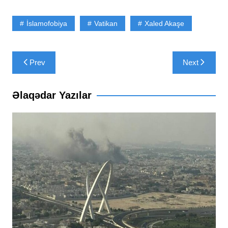
İslamofobiya
Vatikan
Xaled Akaşe
Yazı
Prev
Next
naviqasiyası
Əlaqədar Yazılar