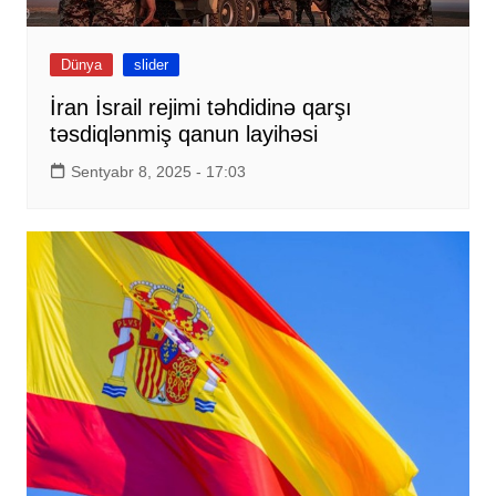
Dünya
slider
İran İsrail rejimi təhdidinə qarşı
təsdiqlənmiş qanun layihəsi
Sentyabr 8, 2025 - 17:03