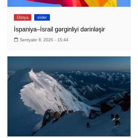
Dünya
slider
İspaniya–İsrail gərginliyi dərinləşir
Sentyabr 8, 2025 - 15:44