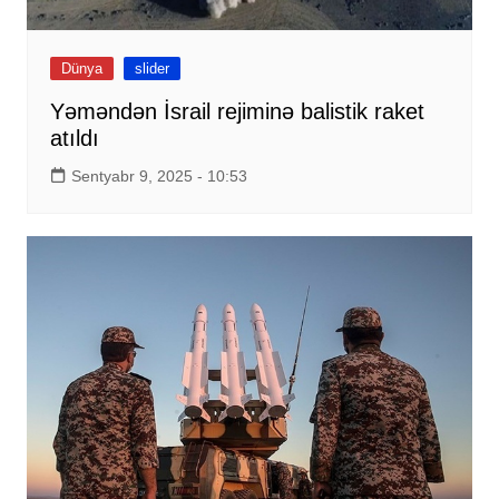
Dünya
slider
Yəməndən İsrail rejiminə balistik raket
atıldı
Sentyabr 9, 2025 - 10:53