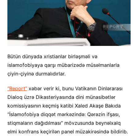
Bütün dünyada xristianlar birləşməli və
islamofobiyaya qarşı mübarizədə müsəlmanlarla
çiyin-çiyinə durmalıdırlar.
“Report”
xəbər verir ki, bunu Vatikanın Dinlərarası
Dialoq üzrə Dikasteriyasında dini münasibətlər
komissiyasının keçmiş katibi Xaled Akaşe Bakıda
“İslamofobiya diqqət mərkəzində: Qərəzin ifşası,
stiqmaların dağıdılması” mövzusunda beynəlxalq
elmi konfrans keçirilən panel müzakirəsində bildirib.