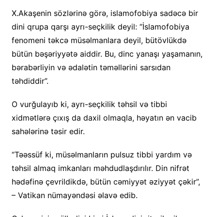
X.Akaşenin sözlərinə görə, islamofobiya sadəcə bir
dini qrupa qarşı ayrı-seçkilik deyil: “İslamofobiya
fenomeni təkcə müsəlmanlara deyil, bütövlükdə
bütün bəşəriyyətə aiddir. Bu, dinc yanaşı yaşamanın,
bərabərliyin və ədalətin təməllərini sarsıdan
təhdiddir”.
O vurğulayıb ki, ayrı-seçkilik təhsil və tibbi
xidmətlərə çıxış da daxil olmaqla, həyatın ən vacib
sahələrinə təsir edir.
“Təəssüf ki, müsəlmanların pulsuz tibbi yardım və
təhsil almaq imkanları məhdudlaşdırılır. Din nifrət
hədəfinə çevrildikdə, bütün cəmiyyət əziyyət çəkir”,
– Vatikan nümayəndəsi əlavə edib.