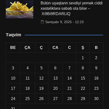
Bütün uşaqların sevdiyi yemək ciddi
xəstəliklərə səbəb ola bilər –
XƏBƏRDARLIQ
Sentyabr 9, 2025 - 12:23
Təqvim
BE
ÇA
Ç
CA
C
Ş
B
1
2
3
4
5
6
7
8
9
10
11
12
13
14
15
16
17
18
19
20
21
22
23
24
25
26
27
28
29
30
31