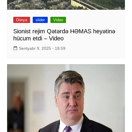
Dünya
slider
Video
Sionist rejim Qətərdə HƏMAS heyətinə
hücum etdi – Video
Sentyabr 9, 2025 - 18:59