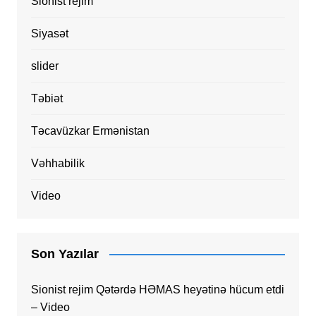
Sionist rejim
Siyasət
slider
Təbiət
Təcavüzkar Ermənistan
Vəhhabilik
Video
Son Yazılar
Sionist rejim Qətərdə HƏMAS heyətinə hücum etdi
– Video