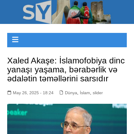
Skip
to
Sizinyol.org
content
Xaled Akaşe: İslamofobiya dinc
yanaşı yaşama, bərabərlik və
ədalətin təməllərini sarsıdır
May 26, 2025 - 18:24
Dünya
,
İslam
,
slider