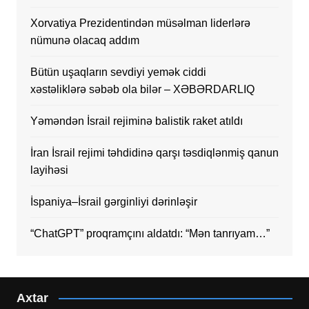
Xorvatiya Prezidentindən müsəlman liderlərə
nümunə olacaq addım
Bütün uşaqların sevdiyi yemək ciddi
xəstəliklərə səbəb ola bilər – XƏBƏRDARLIQ
Yəməndən İsrail rejiminə balistik raket atıldı
İran İsrail rejimi təhdidinə qarşı təsdiqlənmiş qanun
layihəsi
İspaniya–İsrail gərginliyi dərinləşir
“ChatGPT” proqramçını aldatdı: “Mən tanrıyam…”
Axtar