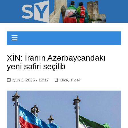
Skip
to
Sizinyol.org
content
XİN: İranın Azərbaycandakı
yeni səfiri seçilib
İyun 2, 2025 - 12:17
Ölkə
,
slider