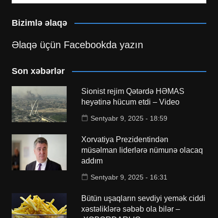
Bizimlə əlaqə
Əlaqə üçün Facebookda yazın
Son xəbərlər
Sionist rejim Qətərdə HƏMAS
heyətinə hücum etdi – Video
Sentyabr 9, 2025 - 18:59
Xorvatiya Prezidentindən
müsəlman liderlərə nümunə olacaq
addım
Sentyabr 9, 2025 - 16:31
Bütün uşaqların sevdiyi yemək ciddi
xəstəliklərə səbəb ola bilər –