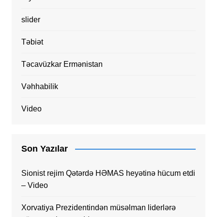
slider
Təbiət
Təcavüzkar Ermənistan
Vəhhabilik
Video
Son Yazılar
Sionist rejim Qətərdə HƏMAS heyətinə hücum etdi
– Video
Xorvatiya Prezidentindən müsəlman liderlərə