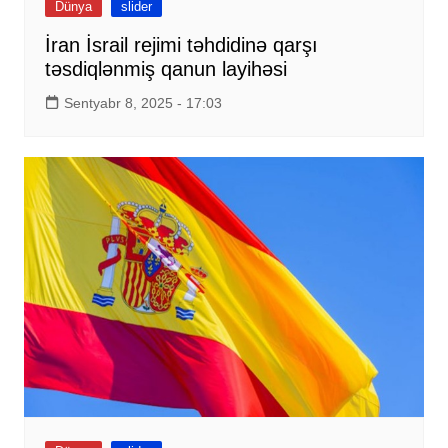
Dünya
slider
İran İsrail rejimi təhdidinə qarşı
təsdiqlənmiş qanun layihəsi
Sentyabr 8, 2025 - 17:03