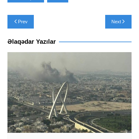
Yazı
Prev
Next
naviqasiyası
Əlaqədar Yazılar