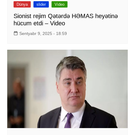
Dünya
slider
Video
Sionist rejim Qətərdə HƏMAS heyətinə
hücum etdi – Video
Sentyabr 9, 2025 - 18:59