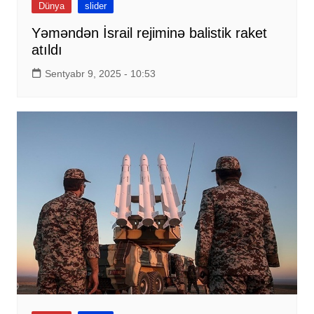
Dünya
slider
Yəməndən İsrail rejiminə balistik raket
atıldı
Sentyabr 9, 2025 - 10:53