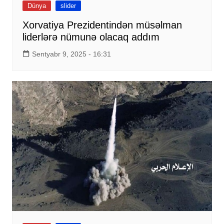
Dünya
slider
Xorvatiya Prezidentindən müsəlman
liderlərə nümunə olacaq addım
Sentyabr 9, 2025 - 16:31