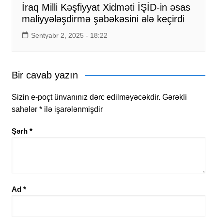
İraq Milli Kəşfiyyat Xidməti İŞİD-in əsas
maliyyələşdirmə şəbəkəsini ələ keçirdi
Sentyabr 2, 2025 - 18:22
Bir cavab yazın
Sizin e-poçt ünvanınız dərc edilməyəcəkdir.
Gərəkli
sahələr
*
ilə işarələnmişdir
Şərh
*
Ad
*