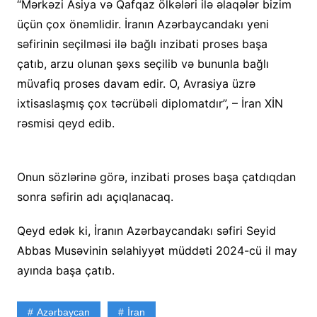
“Mərkəzi Asiya və Qafqaz ölkələri ilə əlaqələr bizim
üçün çox önəmlidir. İranın Azərbaycandakı yeni
səfirinin seçilməsi ilə bağlı inzibati proses başa
çatıb, arzu olunan şəxs seçilib və bununla bağlı
müvafiq proses davam edir. O, Avrasiya üzrə
ixtisaslaşmış çox təcrübəli diplomatdır”, – İran XİN
rəsmisi qeyd edib.
Onun sözlərinə görə, inzibati proses başa çatdıqdan
sonra səfirin adı açıqlanacaq.
Qeyd edək ki, İranın Azərbaycandakı səfiri Seyid
Abbas Musəvinin səlahiyyət müddəti 2024-cü il may
ayında başa çatıb.
Azərbaycan
İran