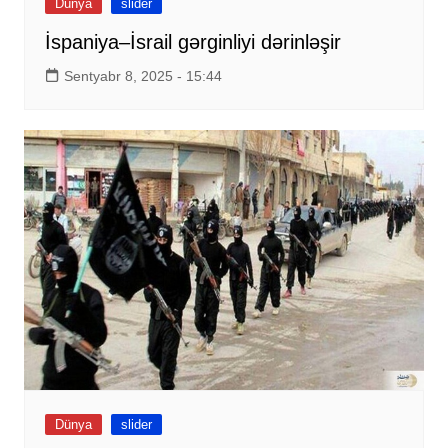
Dünya
slider
İspaniya–İsrail gərginliyi dərinləşir
Sentyabr 8, 2025 - 15:44
Dünya
slider