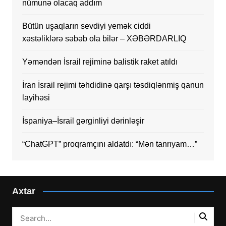
nümunə olacaq addım
Bütün uşaqların sevdiyi yemək ciddi
xəstəliklərə səbəb ola bilər – XƏBƏRDARLIQ
Yəməndən İsrail rejiminə balistik raket atıldı
İran İsrail rejimi təhdidinə qarşı təsdiqlənmiş qanun
layihəsi
İspaniya–İsrail gərginliyi dərinləşir
“ChatGPT” proqramçını aldatdı: “Mən tanrıyam…”
Axtar