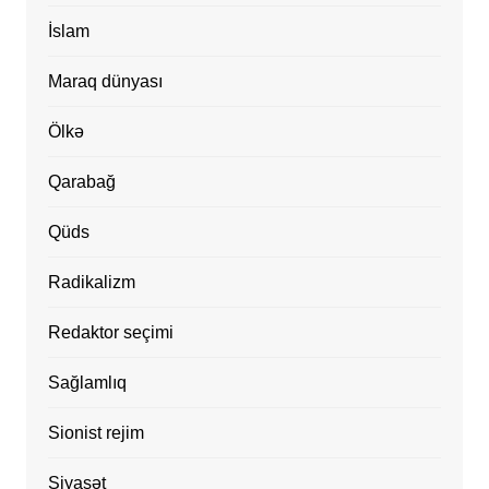
İslam
Maraq dünyası
Ölkə
Qarabağ
Qüds
Radikalizm
Redaktor seçimi
Sağlamlıq
Sionist rejim
Siyasət