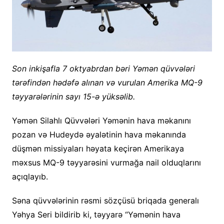
Son inkişafla 7 oktyabrdan bəri Yəmən qüvvələri
tərəfindən hədəfə alınan və vurulan Amerika MQ-9
təyyarələrinin sayı 15-ə yüksəlib.
Yəmən Silahlı Qüvvələri Yəmənin hava məkanını
pozan və Hudeydə əyalətinin hava məkanında
düşmən missiyaları həyata keçirən Amerikaya
məxsus MQ-9 təyyarəsini vurmağa nail olduqlarını
açıqlayıb.
Səna qüvvələrinin rəsmi sözçüsü briqada generalı
Yəhya Seri bildirib ki, təyyarə “Yəmənin hava