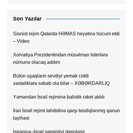
Son Yazılar
Sionist rejim Qətərdə HƏMAS heyətinə hücum etdi
– Video
Xorvatiya Prezidentindən müsəlman liderlərə
nümunə olacaq addım
Bütün uşaqların sevdiyi yemək ciddi
xəstəliklərə səbəb ola bilər – XƏBƏRDARLIQ
Yəməndən İsrail rejiminə balistik raket atıldı
İran İsrail rejimi təhdidinə qarşı təsdiqlənmiş qanun
layihəsi
İspaniya–İsrail gərginliyi dərinləşir