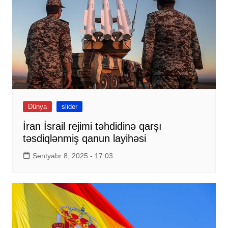
Dünya
slider
İran İsrail rejimi təhdidinə qarşı
təsdiqlənmiş qanun layihəsi
Sentyabr 8, 2025 - 17:03