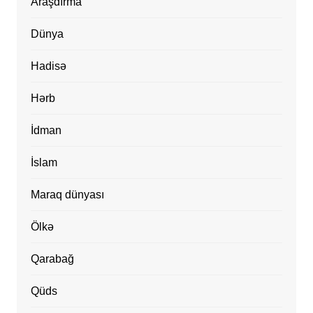
Araşdırma
Dünya
Hadisə
Hərb
İdman
İslam
Maraq dünyası
Ölkə
Qarabağ
Qüds