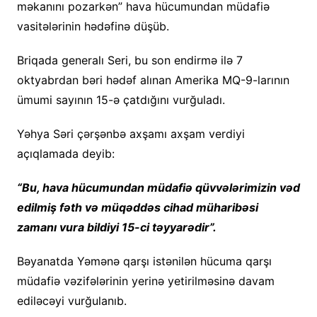
məkanını pozarkən” hava hücumundan müdafiə
vasitələrinin hədəfinə düşüb.
Briqada generalı Seri, bu son endirmə ilə 7
oktyabrdan bəri hədəf alınan Amerika MQ-9-larının
ümumi sayının 15-ə çatdığını vurğuladı.
Yəhya Səri çərşənbə axşamı axşam verdiyi
açıqlamada deyib:
“Bu, hava hücumundan müdafiə qüvvələrimizin vəd
edilmiş fəth və müqəddəs cihad müharibəsi
zamanı vura bildiyi 15-ci təyyarədir”.
Bəyanatda Yəmənə qarşı istənilən hücuma qarşı
müdafiə vəzifələrinin yerinə yetirilməsinə davam
ediləcəyi vurğulanıb.