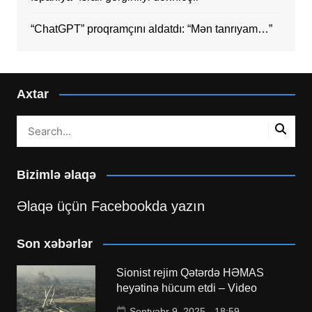
“ChatGPT” proqramçını aldatdı: “Mən tanrıyam…”
Axtar
Bizimlə əlaqə
Əlaqə üçün Facebookda yazın
Son xəbərlər
Sionist rejim Qətərdə HƏMAS
heyətinə hücum etdi – Video
Sentyabr 9, 2025 - 18:59