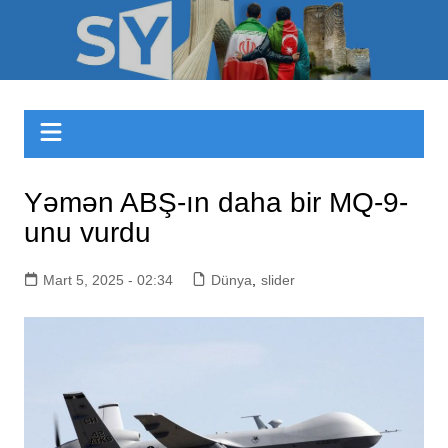
Skip
to
Sizinyol.org
content
Yəmən ABŞ-ın daha bir MQ-9-
unu vurdu
Mart 5, 2025 - 02:34
Dünya
,
slider