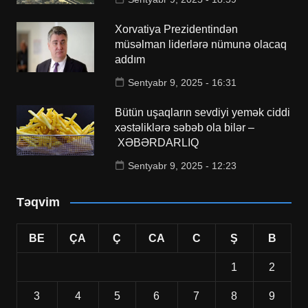
Xorvatiya Prezidentindən
müsəlman liderlərə nümunə olacaq
addım
Sentyabr 9, 2025 - 16:31
Bütün uşaqların sevdiyi yemək ciddi
xəstəliklərə səbəb ola bilər –
XƏBƏRDARLIQ
Sentyabr 9, 2025 - 12:23
Təqvim
BE
ÇA
Ç
CA
C
Ş
B
1
2
3
4
5
6
7
8
9