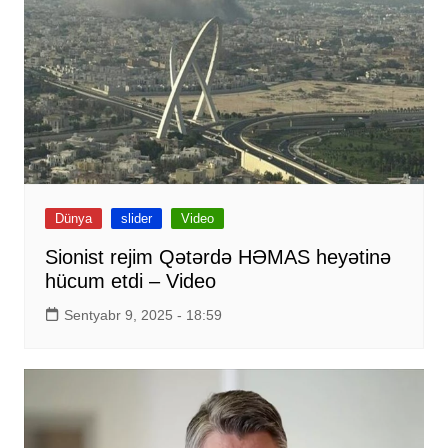
Dünya
slider
Video
Sionist rejim Qətərdə HƏMAS heyətinə
hücum etdi – Video
Sentyabr 9, 2025 - 18:59