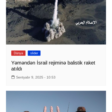
Dünya
slider
Yəməndən İsrail rejiminə balistik raket
atıldı
Sentyabr 9, 2025 - 10:53