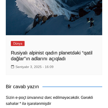
Dünya
Rusiyalı alpinist qadın planetdəki “qatil
dağlar”ın adlarını açıqladı
Sentyabr 3, 2025 - 16:09
Bir cavab yazın
Sizin e-poçt ünvanınız dərc edilməyəcəkdir.
Gərəkli
sahələr
*
ilə işarələnmişdir