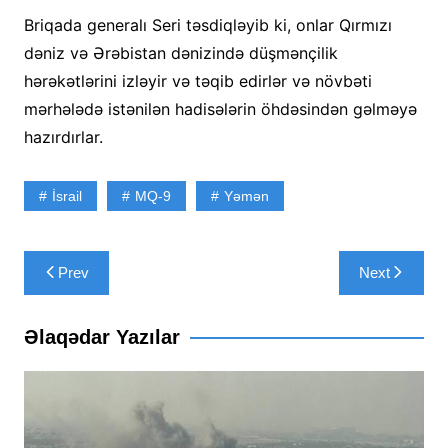
Briqada generalı Seri təsdiqləyib ki, onlar Qırmızı
dəniz və Ərəbistan dənizində düşmənçilik
hərəkətlərini izləyir və təqib edirlər və növbəti
mərhələdə istənilən hadisələrin öhdəsindən gəlməyə
hazırdırlar.
İsrail
MQ-9
Yəmən
Yazı
Prev
Next
naviqasiyası
Əlaqədar Yazılar