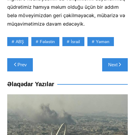
qüdrətimiz hamıya məlum olduğu üçün bir addım
belə möveyimizdən geri çəkilməyəcək, mübarizə və
müqavimətimizə davam edəcəyik.
ABŞ
Fələstin
İsrail
Yəmən
Yazı
Prev
Next
naviqasiyası
Əlaqədar Yazılar