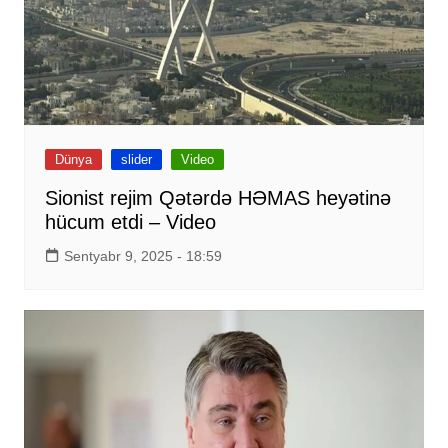
Dünya
slider
Video
Sionist rejim Qətərdə HƏMAS heyətinə
hücum etdi – Video
Sentyabr 9, 2025 - 18:59