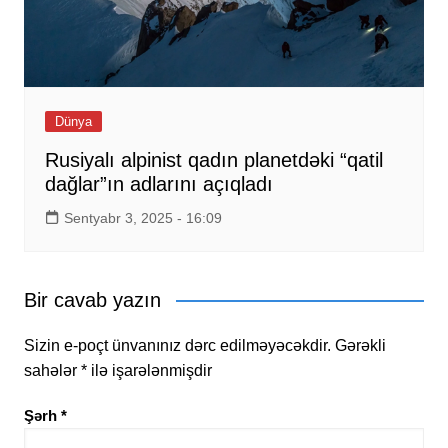
Dünya
Rusiyalı alpinist qadın planetdəki “qatil
dağlar”ın adlarını açıqladı
Sentyabr 3, 2025 - 16:09
Bir cavab yazın
Sizin e-poçt ünvanınız dərc edilməyəcəkdir.
Gərəkli
sahələr
*
ilə işarələnmişdir
Şərh
*