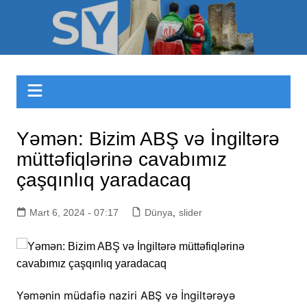
Skip
to
Sizinyol.org
content
Yəmən: Bizim ABŞ və İngiltərə
müttəfiqlərinə cavabımız
çaşqınlıq yaradacaq
Mart 6, 2024 - 07:17
Dünya
,
slider
Yəmənin müdafiə naziri ABŞ və İngiltərəyə