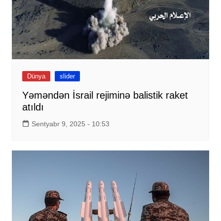
Dünya
slider
Yəməndən İsrail rejiminə balistik raket
atıldı
Sentyabr 9, 2025 - 10:53