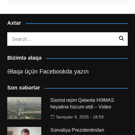
Axtar
Bizimlə əlaqə
Əlaqə üçün Facebookda yazın
Son xəbərlər
Sionist rejim Qətərdə HƏMAS
heyətinə hücum etdi – Video
Sentyabr 9, 2025 - 18:59
Xorvatiya Prezidentindən