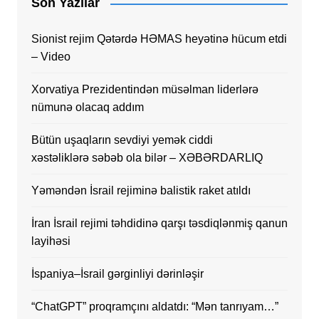
Son Yazılar
Sionist rejim Qətərdə HƏMAS heyətinə hücum etdi
– Video
Xorvatiya Prezidentindən müsəlman liderlərə
nümunə olacaq addım
Bütün uşaqların sevdiyi yemək ciddi
xəstəliklərə səbəb ola bilər – XƏBƏRDARLIQ
Yəməndən İsrail rejiminə balistik raket atıldı
İran İsrail rejimi təhdidinə qarşı təsdiqlənmiş qanun
layihəsi
İspaniya–İsrail gərginliyi dərinləşir
“ChatGPT” proqramçını aldatdı: “Mən tanrıyam…”