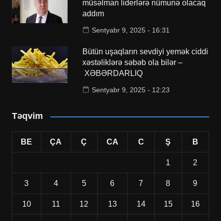
müsəlman liderlərə nümunə olacaq
addım
Sentyabr 9, 2025 - 16:31
Bütün uşaqların sevdiyi yemək ciddi
xəstəliklərə səbəb ola bilər –
XƏBƏRDARLIQ
Sentyabr 9, 2025 - 12:23
Təqvim
BE
ÇA
Ç
CA
C
Ş
B
1
2
3
4
5
6
7
8
9
10
11
12
13
14
15
16