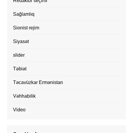
Redaktor seçimi
Sağlamlıq
Sionist rejim
Siyasət
slider
Təbiət
Təcavüzkar Ermənistan
Vəhhabilik
Video