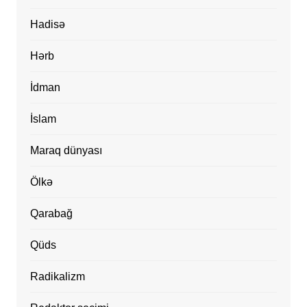
Hadisə
Hərb
İdman
İslam
Maraq dünyası
Ölkə
Qarabağ
Qüds
Radikalizm