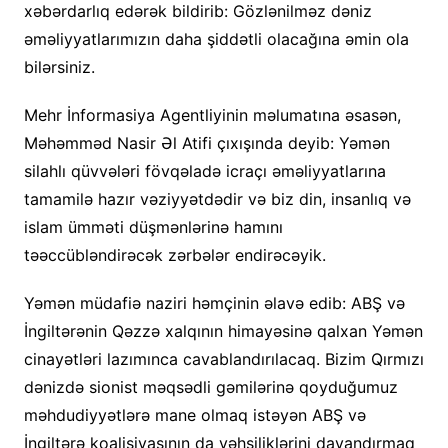
xəbərdarlıq edərək bildirib: Gözlənilməz dəniz
əməliyyatlarımızın daha şiddətli olacağına əmin ola
bilərsiniz.
Mehr İnformasiya Agentliyinin məlumatına əsasən,
Məhəmməd Nasir Əl Atifi çıxışında deyib: Yəmən
silahlı qüvvələri fövqəladə icraçı əməliyyatlarına
tamamilə hazır vəziyyətdədir və biz din, insanlıq və
islam ümməti düşmənlərinə hamını
təəccübləndirəcək zərbələr endirəcəyik.
Yəmən müdafiə naziri həmçinin əlavə edib: ABŞ və
İngiltərənin Qəzzə xalqının himayəsinə qalxan Yəmən
cinayətləri lazımınca cavablandırılacaq. Bizim Qırmızı
dənizdə sionist məqsədli gəmilərinə qoyduğumuz
məhdudiyyətlərə mane olmaq istəyən ABŞ və
İngiltərə koalisiyasının da vəhşiliklərini dayandırmaq