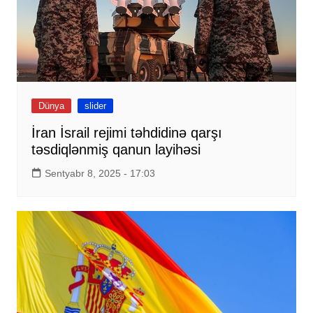
Dünya
slider
İran İsrail rejimi təhdidinə qarşı
təsdiqlənmiş qanun layihəsi
Sentyabr 8, 2025 - 17:03