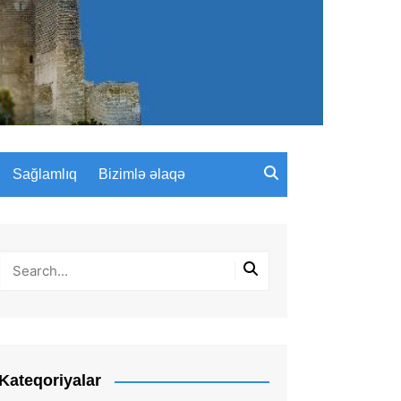
Sağlamlıq
Bizimlə əlaqə
Kateqoriyalar