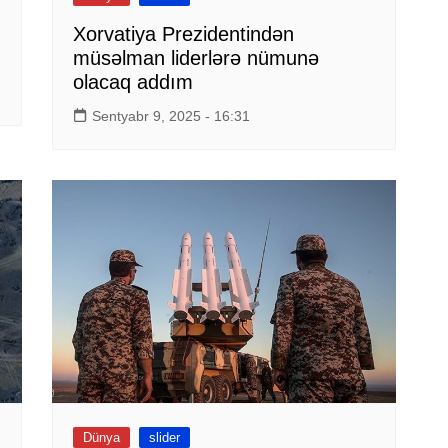
Xorvatiya Prezidentindən
müsəlman liderlərə nümunə
olacaq addım
Sentyabr 9, 2025 - 16:31
Dünya
slider