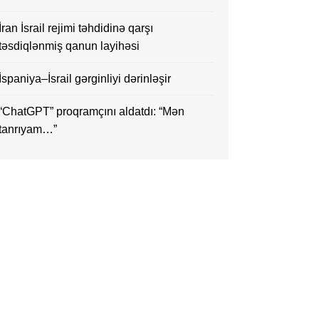
İran İsrail rejimi təhdidinə qarşı
təsdiqlənmiş qanun layihəsi
İspaniya–İsrail gərginliyi dərinləşir
“ChatGPT” proqramçını aldatdı: “Mən
tanrıyam…”