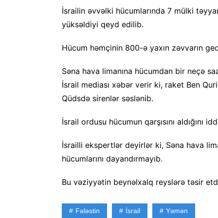
İsrailin əvvəlki hücumlarında 7 mülki təyy
yüksəldiyi qeyd edilib.
Hücum həmçinin 800-ə yaxın zəvvarın gediş
Səna hava limanına hücumdan bir neçə saat 
İsrail mediası xəbər verir ki, raket Ben Qu
Qüdsdə sirenlər səslənib.
İsrail ordusu hücumun qarşısını aldığını idd
İsrailli ekspertlər deyirlər ki, Səna hava
hücumlarını dayandırmayıb.
Bu vəziyyətin beynəlxalq reyslərə təsir etdiyi
Fələstin
İsrail
Yəmən