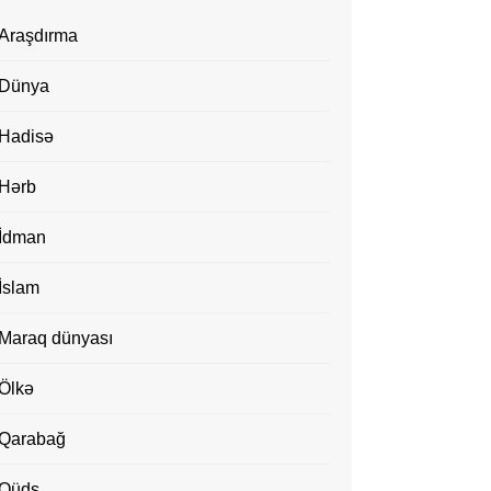
Araşdırma
Dünya
Hadisə
Hərb
İdman
İslam
Maraq dünyası
Ölkə
Qarabağ
Qüds