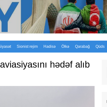
Sizinyol.org
Siyasət
Sionist rejim
Hadisə
Ölkə
Qarabağ
Qüds
aviasiyasını hədəf alıb