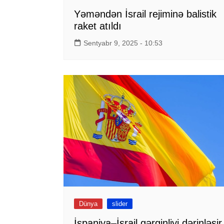
Yəməndən İsrail rejiminə balistik
raket atıldı
Sentyabr 9, 2025 - 10:53
Dünya
slider
İspaniya–İsrail gərginliyi dərinləşir