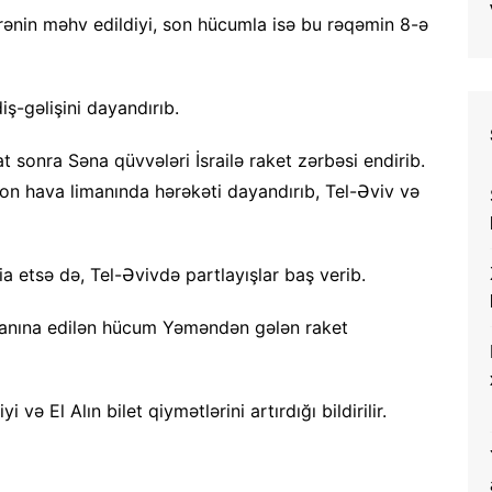
arənin məhv edildiyi, son hücumla isə bu rəqəmin 8-ə
-gəlişini dayandırıb.
sonra Səna qüvvələri İsrailə raket zərbəsi endirib.
rion hava limanında hərəkəti dayandırıb, Tel-Əviv və
ia etsə də, Tel-Əvivdə partlayışlar baş verib.
 limanına edilən hücum Yəməndən gələn raket
 və El Alın bilet qiymətlərini artırdığı bildirilir.