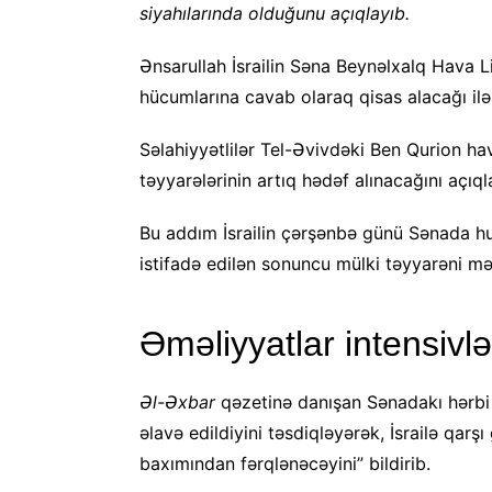
siyahılarında olduğunu açıqlayıb.
Ənsarullah İsrailin Səna Beynəlxalq Hava 
hücumlarına cavab olaraq qisas alacağı ilə
Səlahiyyətlilər Tel-Əvivdəki Ben Qurion hav
təyyarələrinin artıq hədəf alınacağını açıql
Bu addım İsrailin çərşənbə günü Sənada h
istifadə edilən sonuncu mülki təyyarəni mə
Əməliyyatlar intensivl
Əl-Əxbar
qəzetinə danışan Sənadakı hərbi 
əlavə edildiyini təsdiqləyərək, İsrailə qar
baxımından fərqlənəcəyini” bildirib.