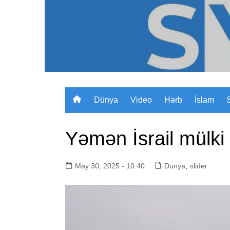
Skip
to
content
Dünya
Video
Hərb
İslam
Yəmən İsrail mülki 
May 30, 2025 - 10:40
Dünya
,
slider