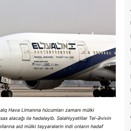
lxalq Hava Limanına hücumları zamanı mülki
s alacağı ilə hədələyib. Səlahiyyətlilər Tel-Əvivin
larına aid mülki təyyarələrin indi onların hədəf