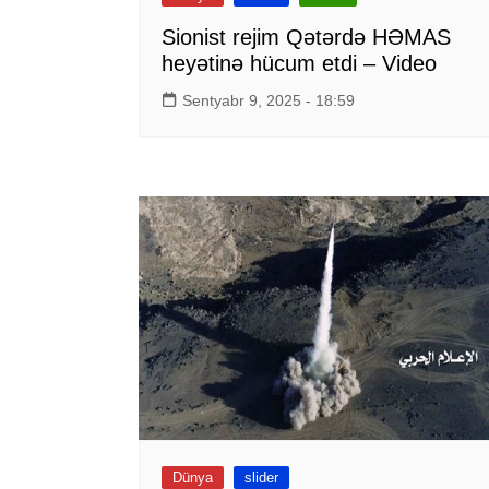
Sionist rejim Qətərdə HƏMAS
heyətinə hücum etdi – Video
Sentyabr 9, 2025 - 18:59
Dünya
slider