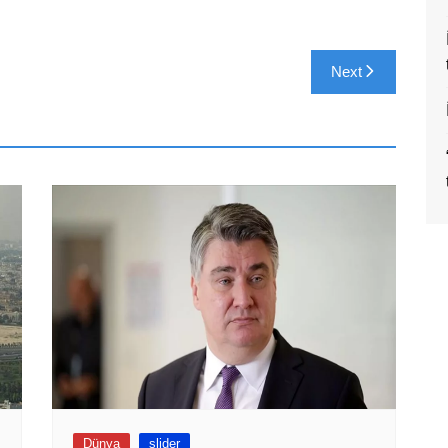
Next
Dünya
slider