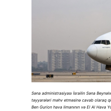
Səna administrasiyası İsrailin Səna Beynə
təyyarələri məhv etməsinə cavab olaraq qisa
Ben Gurion hava limanının və El Al Hava Yol