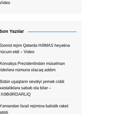
Video
Son Yazılar
Sionist rejim Qətərdə HƏMAS heyətinə
hücum etdi – Video
Xorvatiya Prezidentindən müsəlman
liderlərə nümunə olacaq addım
Bütün uşaqların sevdiyi yemək ciddi
xəstəliklərə səbəb ola bilər –
XƏBƏRDARLIQ
Yəməndən İsrail rejiminə balistik raket
atıldı