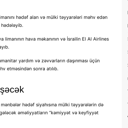
Limanını hədəf alan və mülki təyyarələri məhv edən
 hədələyib.
a limanının hava məkanının və İsrailin El Al Airlines
ayıb.
umanitar yardım və zəvvarların daşınması üçün
hv etməsindən sonra atılıb.
əşəcək
mənbələr hədəf siyahısına mülki təyyarələrin də
şı gələcək əməliyyatların “kəmiyyət və keyfiyyət