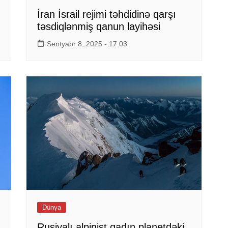
İran İsrail rejimi təhdidinə qarşı
təsdiqlənmiş qanun layihəsi
Sentyabr 8, 2025 - 17:03
Dünya
Rusiyalı alpinist qadın planetdəki