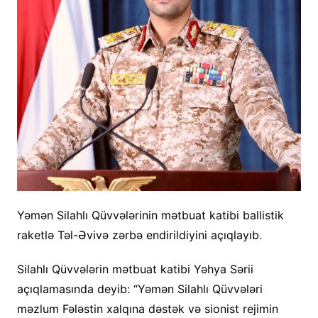
Yəmən Silahlı Qüvvələrinin mətbuat katibi ballistik
raketlə Təl-Əvivə zərbə endirildiyini açıqlayıb.
Silahlı Qüvvələrin mətbuat katibi Yəhya Sərii
açıqlamasında deyib: “Yəmən Silahlı Qüvvələri
məzlum Fələstin xalqına dəstək və sionist rejimin