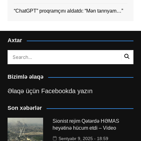
“ChatGPT” proqramçını aldatdı: “Mən tanrıyam…”
Axtar
Bizimlə əlaqə
Əlaqə üçün Facebookda yazın
Son xəbərlər
Sionist rejim Qətərdə HƏMAS
heyətinə hücum etdi – Video
Sentyabr 9, 2025 - 18:59