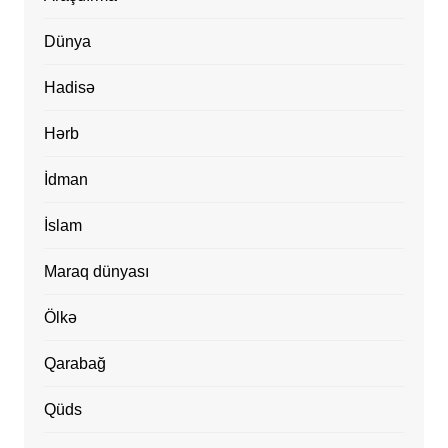
Dünya
Hadisə
Hərb
İdman
İslam
Maraq dünyası
Ölkə
Qarabağ
Qüds