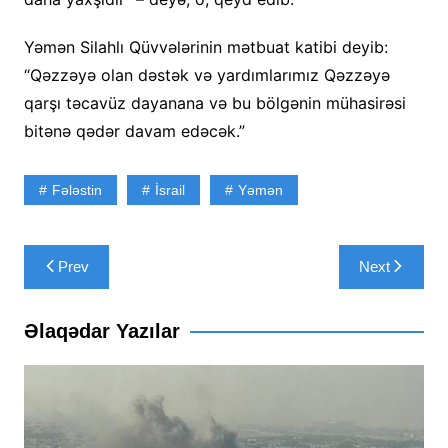
Yəmən Silahlı Qüvvələrinin mətbuat katibi deyib:
“Qəzzəyə olan dəstək və yardımlarımız Qəzzəyə
qarşı təcavüz dayanana və bu bölgənin mühasirəsi
bitənə qədər davam edəcək.”
Fələstin
İsrail
Yəmən
Yazı
Prev
Next
naviqasiyası
Əlaqədar Yazılar