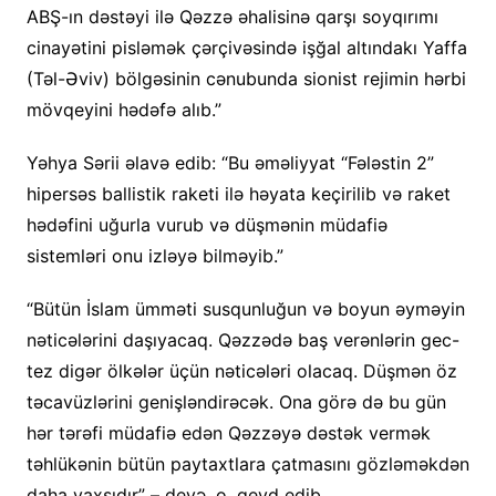
ABŞ-ın dəstəyi ilə Qəzzə əhalisinə qarşı soyqırımı
cinayətini pisləmək çərçivəsində işğal altındakı Yaffa
(Təl-Əviv) bölgəsinin cənubunda sionist rejimin hərbi
mövqeyini hədəfə alıb.”
Yəhya Sərii əlavə edib: “Bu əməliyyat “Fələstin 2”
hipersəs ballistik raketi ilə həyata keçirilib və raket
hədəfini uğurla vurub və düşmənin müdafiə
sistemləri onu izləyə bilməyib.”
“Bütün İslam ümməti susqunluğun və boyun əyməyin
nəticələrini daşıyacaq. Qəzzədə baş verənlərin gec-
tez digər ölkələr üçün nəticələri olacaq. Düşmən öz
təcavüzlərini genişləndirəcək. Ona görə də bu gün
hər tərəfi müdafiə edən Qəzzəyə dəstək vermək
təhlükənin bütün paytaxtlara çatmasını gözləməkdən
daha yaxşıdır” – deyə, o, qeyd edib.