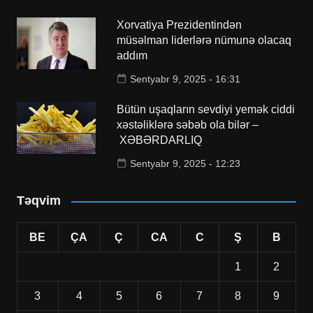
Xorvatiya Prezidentindən
müsəlman liderlərə nümunə olacaq
addım
Sentyabr 9, 2025 - 16:31
Bütün uşaqların sevdiyi yemək ciddi
xəstəliklərə səbəb ola bilər –
XƏBƏRDARLIQ
Sentyabr 9, 2025 - 12:23
Təqvim
BE
ÇA
Ç
CA
C
Ş
B
1
2
3
4
5
6
7
8
9