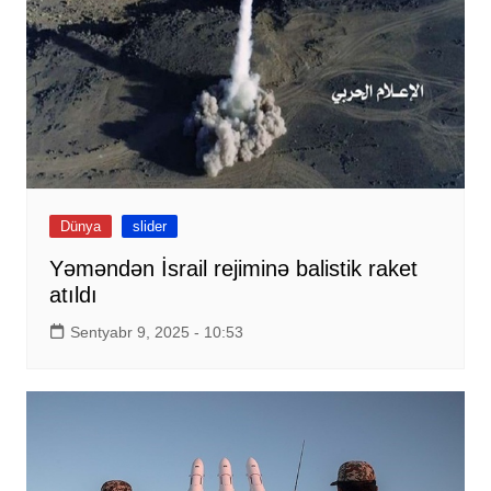
Dünya
slider
Yəməndən İsrail rejiminə balistik raket
atıldı
Sentyabr 9, 2025 - 10:53