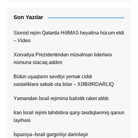
Son Yazılar
Sionist rejim Qətərdə HƏMAS heyətinə hücum etdi
– Video
Xorvatiya Prezidentindən müsəlman liderlərə
nümunə olacaq addım
Bütün uşaqların sevdiyi yemək ciddi
xəstəliklərə səbəb ola bilər – XƏBƏRDARLIQ
Yəməndən İsrail rejiminə balistik raket atıldı
İran İsrail rejimi təhdidinə qarşı təsdiqlənmiş qanun
layihəsi
İspaniya–İsrail gərginliyi dərinləşir