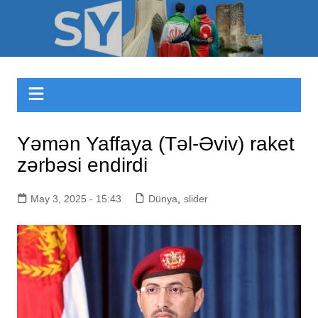
Skip
to
Sizinyol.org
content
Yəmən Yaffaya (Təl-Əviv) raket
zərbəsi endirdi
May 3, 2025 - 15:43
Dünya
,
slider