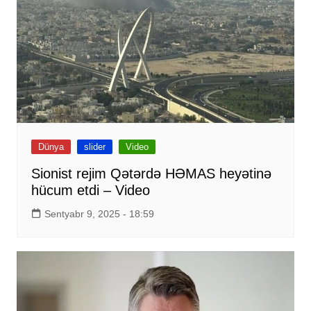
Dünya
slider
Video
Sionist rejim Qətərdə HƏMAS heyətinə
hücum etdi – Video
Sentyabr 9, 2025 - 18:59