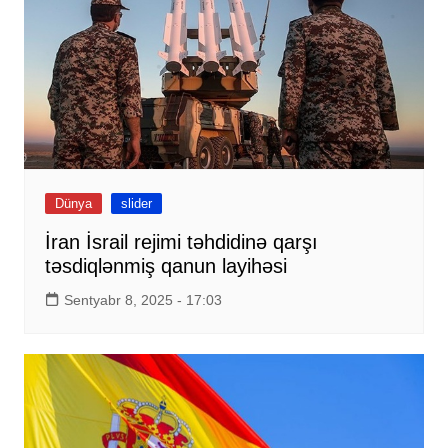
Dünya
slider
İran İsrail rejimi təhdidinə qarşı
təsdiqlənmiş qanun layihəsi
Sentyabr 8, 2025 - 17:03