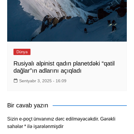
Dünya
Rusiyalı alpinist qadın planetdəki “qatil
dağlar”ın adlarını açıqladı
Sentyabr 3, 2025 - 16:09
Bir cavab yazın
Sizin e-poçt ünvanınız dərc edilməyəcəkdir.
Gərəkli
sahələr
*
ilə işarələnmişdir