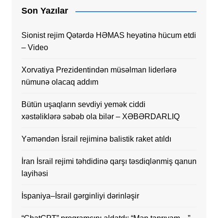
Son Yazılar
Sionist rejim Qətərdə HƏMAS heyətinə hücum etdi
– Video
Xorvatiya Prezidentindən müsəlman liderlərə
nümunə olacaq addım
Bütün uşaqların sevdiyi yemək ciddi
xəstəliklərə səbəb ola bilər – XƏBƏRDARLIQ
Yəməndən İsrail rejiminə balistik raket atıldı
İran İsrail rejimi təhdidinə qarşı təsdiqlənmiş qanun
layihəsi
İspaniya–İsrail gərginliyi dərinləşir