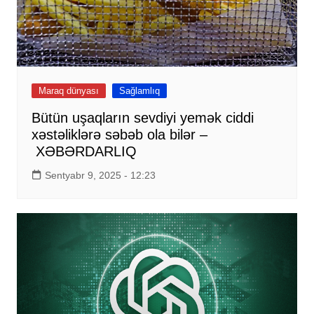
Maraq dünyası
Sağlamlıq
Bütün uşaqların sevdiyi yemək ciddi
xəstəliklərə səbəb ola bilər –
XƏBƏRDARLIQ
Sentyabr 9, 2025 - 12:23