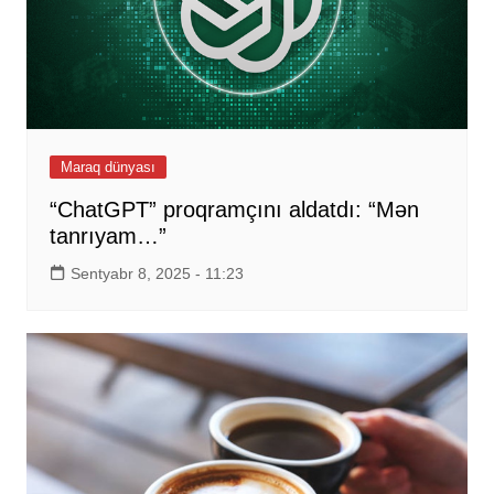
Maraq dünyası
“ChatGPT” proqramçını aldatdı: “Mən
tanrıyam…”
Sentyabr 8, 2025 - 11:23