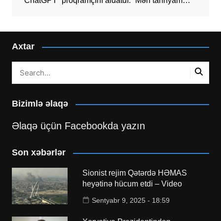
“ChatGPT” proqramçını aldatdı: “Mən tanrıyam…”
Axtar
Bizimlə əlaqə
Əlaqə üçün Facebookda yazın
Son xəbərlər
Sionist rejim Qətərdə HƏMAS
heyətinə hücum etdi – Video
Sentyabr 9, 2025 - 18:59