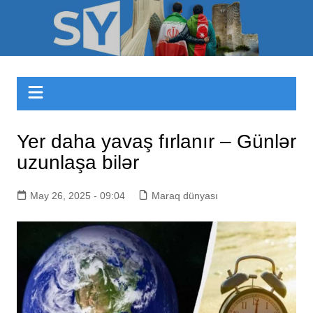
Skip
to
Sizinyol.org
content
Yer daha yavaş fırlanır – Günlər
uzunlaşa bilər
May 26, 2025 - 09:04
Maraq dünyası