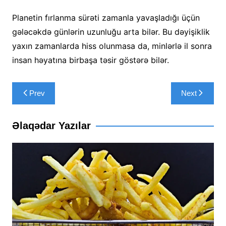
Planetin fırlanma sürəti zamanla yavaşladığı üçün
gələcəkdə günlərin uzunluğu arta bilər. Bu dəyişiklik
yaxın zamanlarda hiss olunmasa da, minlərlə il sonra
insan həyatına birbaşa təsir göstərə bilər.
Yazı
Prev
Next
naviqasiyası
Əlaqədar Yazılar