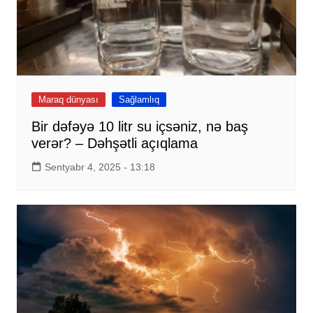
Maraq dünyası
Sağlamlıq
Bir dəfəyə 10 litr su içsəniz, nə baş
verər? – Dəhşətli açıqlama
Sentyabr 4, 2025 - 13:18