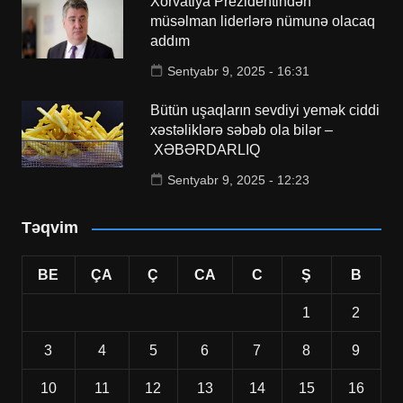
Xorvatiya Prezidentindən
müsəlman liderlərə nümunə olacaq
addım
Sentyabr 9, 2025 - 16:31
Bütün uşaqların sevdiyi yemək ciddi
xəstəliklərə səbəb ola bilər –
XƏBƏRDARLIQ
Sentyabr 9, 2025 - 12:23
Təqvim
BE
ÇA
Ç
CA
C
Ş
B
1
2
3
4
5
6
7
8
9
10
11
12
13
14
15
16