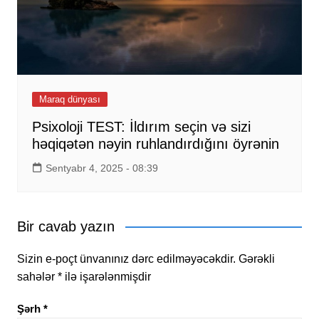
Maraq dünyası
Psixoloji TEST: İldırım seçin və sizi
həqiqətən nəyin ruhlandırdığını öyrənin
Sentyabr 4, 2025 - 08:39
Bir cavab yazın
Sizin e-poçt ünvanınız dərc edilməyəcəkdir.
Gərəkli
sahələr
*
ilə işarələnmişdir
Şərh
*