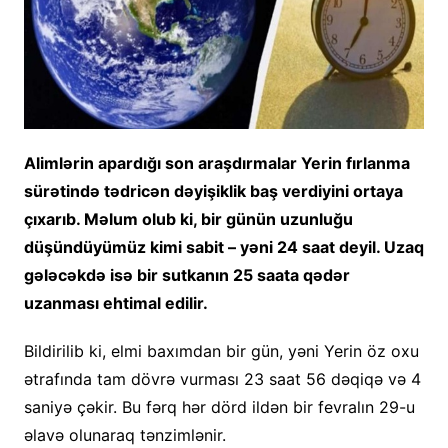
Alimlərin apardığı son araşdırmalar Yerin fırlanma
sürətində tədricən dəyişiklik baş verdiyini ortaya
çıxarıb. Məlum olub ki, bir günün uzunluğu
düşündüyümüz kimi sabit – yəni 24 saat deyil. Uzaq
gələcəkdə isə bir sutkanın 25 saata qədər
uzanması ehtimal edilir.
Bildirilib ki, elmi baxımdan bir gün, yəni Yerin öz oxu
ətrafında tam dövrə vurması 23 saat 56 dəqiqə və 4
saniyə çəkir. Bu fərq hər dörd ildən bir fevralın 29-u
əlavə olunaraq tənzimlənir.