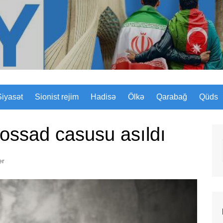
Sizinyol.org
Siyasət
Sionist rejim
Hadisə
Ölkə
Qarabağ
Qüds
ossad casusu asıldı
er