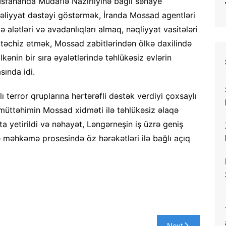
 İsfahanda Müdafiə Nazirliyinə bağlı sənaye
əliyyat dəstəyi göstərmək, İranda Mossad agentləri
alətləri və avadanlıqları almaq, nəqliyyat vasitələri
ə təchiz etmək, Mossad zabitlərindən ölkə daxilində
kənin bir sıra əyalətlərində təhlükəsiz evlərin
sında idi.
terror qruplarına hərtərəfli dəstək verdiyi çoxsaylı
 müttəhimin Mossad xidməti ilə təhlükəsiz əlaqə
a yetirildi və nəhayət, Ləngərneşin iş üzrə geniş
 məhkəmə prosesində öz hərəkətləri ilə bağlı açıq
Next