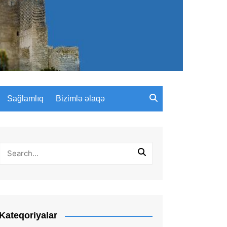
Sağlamlıq
Bizimlə əlaqə
Kateqoriyalar