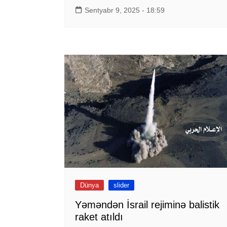
Sentyabr 9, 2025 - 18:59
Dünya
slider
Yəməndən İsrail rejiminə balistik
raket atıldı