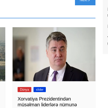
Dünya
slider
Xorvatiya Prezidentindən
müsəlman liderlərə nümunə