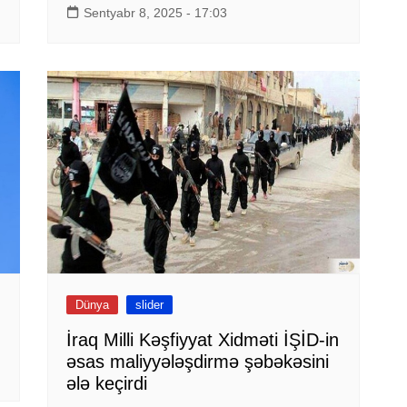
Sentyabr 8, 2025 - 17:03
Dünya
slider
İraq Milli Kəşfiyyat Xidməti İŞİD-in
əsas maliyyələşdirmə şəbəkəsini
ələ keçirdi