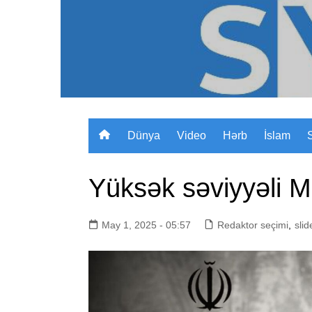
Skip
to
content
Dünya
Video
Hərb
İslam
Yüksək səviyyəli M
May 1, 2025 - 05:57
Redaktor seçimi
,
slid