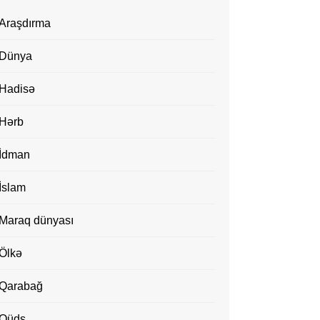
Araşdırma
Dünya
Hadisə
Hərb
İdman
İslam
Maraq dünyası
Ölkə
Qarabağ
Qüds