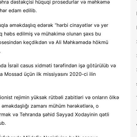
səhra dəstəkçisi hüquqi prosedurlar və məhkəmə
hər edam edilib.
luqla əməkdaşlıq edərək “hərbi cinayətlər və yer
aq həbs edilmiş və mühakimə olunan şəxs bu
prosesindən keçdikdən və Ali Məhkəmədə hökmü
.
a İsrail casus xidməti tərəfindən işə götürülüb və
a Mossad üçün ilk missiyasını 2020-ci ilin
sionist rejimin yüksək rütbəli zabitləri və onların ölkə
yat əməkdaşlığı zamanı mühüm hərəkətlərə, o
ermək və Tehranda şəhid Səyyad Xodayinin qətli
ub.