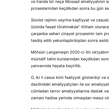
və İranda bir neçə Mossad əməliyyatının 
proseslərindən keçdikdən sonra bu gün sə
Sionist rejimin xeyrinə kəşfiyyat və casus
üzündə fəsad törətməkdə” ittiham olunar
çərşənbə səhəri cinayət prosesinin tam 
təsdiq edib yekunlaşdırdıqdan sonra asılıb
Möhsün Ləngərneşin 2020-ci ilin oktyabrınd
müxtəlif təlim kurslarından keçdikdən sonr
yanvarında həyata keçirilib.
O, iki il casus kimi fəaliyyət göstərdiyi və 
daxilindəki əməliyyatçıları ilə sıx əməliy
cümlədən terror əməliyyatlarına dəstək v
zamanı hadisə yerində olmaqdan məsul ol