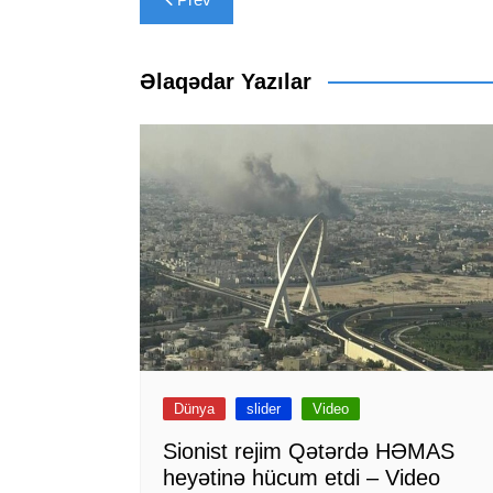
naviqasiyası
Əlaqədar Yazılar
Dünya
slider
Video
Sionist rejim Qətərdə HƏMAS
heyətinə hücum etdi – Video