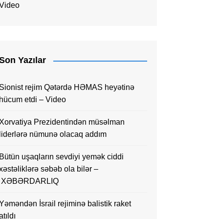
Video
Son Yazılar
Sionist rejim Qətərdə HƏMAS heyətinə
hücum etdi – Video
Xorvatiya Prezidentindən müsəlman
liderlərə nümunə olacaq addım
Bütün uşaqların sevdiyi yemək ciddi
xəstəliklərə səbəb ola bilər –
XƏBƏRDARLIQ
Yəməndən İsrail rejiminə balistik raket
atıldı