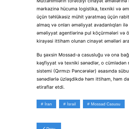
Müttəhimlərin törətdiyi cinayət əməllərinə
mərkəzinə hücuma logistika, texniki və əm
üçün təhlükəsiz mühit yaratmaq üçün rabitə 
almaq və onları əməliyyat avadanlıqları il
əməliyyat agentlərinə pul köçürmələri və öl
kirayəsi ittiham olunan cinayət əməlləri ara
Bu şəxsin Mossad-a casusluğu və ona bağlı 
kəşfiyyat və texniki sənədlər, o cümlədən
sistemi (Qırmızı Pəncərələr) əsasında sübut
sənədlərlə üzləşdikdə həm ittiham, həm də
etiraflar etdi.
İran
İsrail
Mossad Casusu
Yazı
Prev