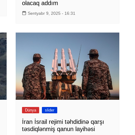
olacaq addım
Sentyabr 9, 2025 - 16:31
Dünya
slider
İran İsrail rejimi təhdidinə qarşı
təsdiqlənmiş qanun layihəsi