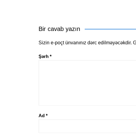
Bir cavab yazın
Sizin e-poçt ünvanınız dərc edilməyəcəkdir.
G
Şərh
*
Ad
*