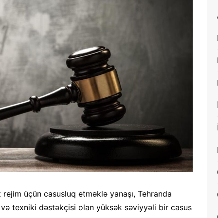
 rejim üçün casusluq etməklə yanaşı, Tehranda
və texniki dəstəkçisi olan yüksək səviyyəli bir casus