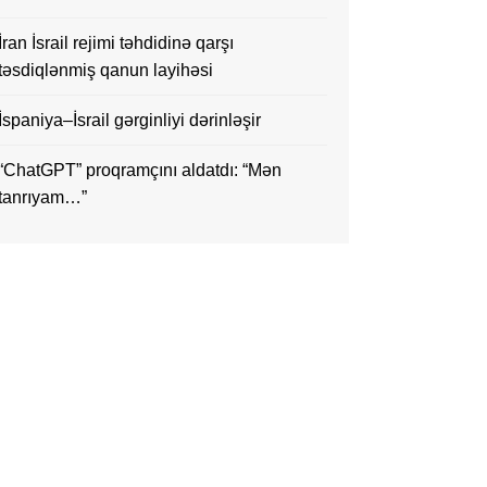
İran İsrail rejimi təhdidinə qarşı
təsdiqlənmiş qanun layihəsi
İspaniya–İsrail gərginliyi dərinləşir
“ChatGPT” proqramçını aldatdı: “Mən
tanrıyam…”