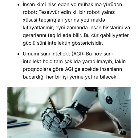
İnsan kimi hiss edən və mühakimə yürüdən
robot: Təsəvvür edin ki, bir robot yalnız
xüsusi tapşırıqları yerinə yetirməklə
kifayətlənmir, eyni zamanda insan hisslərini və
qərarlarını təqlid edə bilir. Bu cür qabiliyyətlər
güclü süni intellektin göstəricisidir.
Ümumi süni intellekt (AGI): Bu növ süni
intellekt hələ tam şəkildə yaradılmayıb, lakin
proqnozlara görə AGI gələcəkdə insanların
bacardığı hər bir işi yerinə yetirə biləcək.