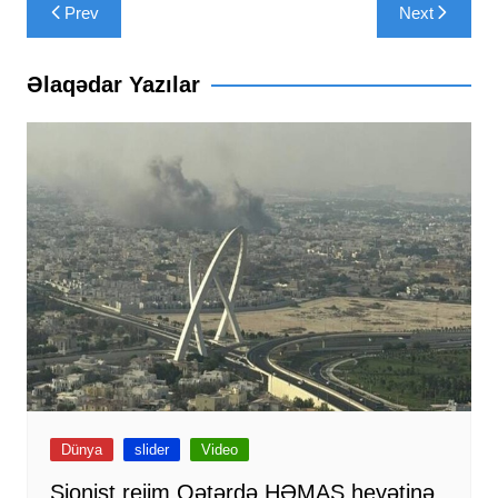
Yazı
Prev
Next
naviqasiyası
Əlaqədar Yazılar
Dünya
slider
Video
Sionist rejim Qətərdə HƏMAS heyətinə