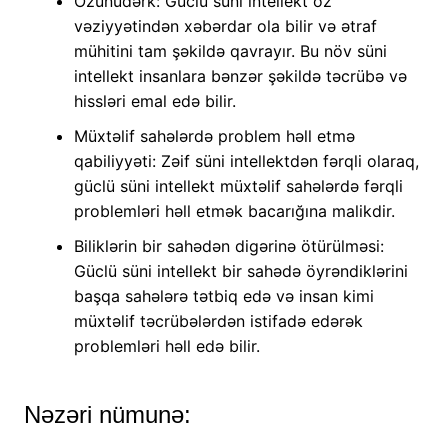
Özünüdərk: Güclü süni intellekt öz
vəziyyətindən xəbərdar ola bilir və ətraf
mühitini tam şəkildə qavrayır. Bu növ süni
intellekt insanlara bənzər şəkildə təcrübə və
hissləri emal edə bilir.
Müxtəlif sahələrdə problem həll etmə
qabiliyyəti: Zəif süni intellektdən fərqli olaraq,
güclü süni intellekt müxtəlif sahələrdə fərqli
problemləri həll etmək bacarığına malikdir.
Biliklərin bir sahədən digərinə ötürülməsi:
Güclü süni intellekt bir sahədə öyrəndiklərini
başqa sahələrə tətbiq edə və insan kimi
müxtəlif təcrübələrdən istifadə edərək
problemləri həll edə bilir.
Nəzəri nümunə: