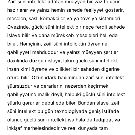
Zəif süni intellekt adətən müəyyən bir vəzifə üçün
hazırlanır və yalnız həmin sahədə fəaliyyət göstərir,
məsələn, səsli köməkçilər və ya tövsiyə sistemləri.
Əvəzində, güclü süni intellekt bir neçə fərqli sahədə
işləyə bilir və daha mürəkkəb məsələləri həll edə
bilər. Həmçinin, zəif süni intellektin öyrənmə
qabiliyyəti məhduddur və yalnız müəyyən şərtlər
daxilində düzgün işləyir, lakin güclü süni intellekt
insan kimi öyrənə və bilikləri bir sahədən digərinə
ötürə bilir. Özünüdərk baxımından zəif süni intellekt
şüursuzdur və qərarlarını nəzərdən keçirmək
qabiliyyətinə malik deyil, halbuki güclü süni intellekt
şüurlu qərarlar qəbul edə bilər. Bundan əlavə, zəif
süni intellekt bu gün texnologiyada geniş istifadə
olunur, güclü süni intellekt isə hələ də tədqiqat və
inkişaf mərhələsindədir və real dünyada tam