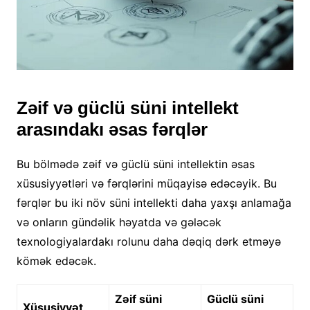
Zəif və güclü süni intellekt
arasındakı əsas fərqlər
Bu bölmədə zəif və güclü süni intellektin əsas
xüsusiyyətləri və fərqlərini müqayisə edəcəyik. Bu
fərqlər bu iki növ süni intellekti daha yaxşı anlamağa
və onların gündəlik həyatda və gələcək
texnologiyalardakı rolunu daha dəqiq dərk etməyə
kömək edəcək.
Zəif süni
Güclü süni
Xüsusiyyət