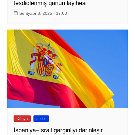
təsdiqlənmiş qanun layihəsi
Sentyabr 8, 2025 - 17:03
Dünya
slider
İspaniya–İsrail gərginliyi dərinləşir