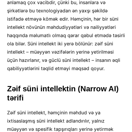
anlamaq çox vacibdir, çünki bu, insanlara və
şirkətlərə bu texnologiyadan ən yaxşı şəkildə
istifadə etməyə kömək edir. Həmçinin, hər bir süni
intellekt növünün məhdudiyyətləri və nailiyyətləri
haqqında məlumatlı olmaq qərar qəbul etmədə təsirli
ola bilər. Süni intellekt iki yerə bölünür: zəif süni
intellekt – müəyyən vəzifələrin yerinə yetirilməsi
üçün hazırlanır, və güclü süni intellekt – insanın əqli
qabiliyyətlərini təqlid etməyi məqsəd qoyur.
Zəif süni intellektin (Narrow AI)
tərifi
Zəif süni intellekt, həmçinin məhdud və ya
ixtisaslaşmış süni intellekt adlandırılır, yalnız
müəyyən və spesifik tapşırıqları yerinə yetirmək