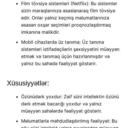
Film tövsiyə sistemləri (Netflix): Bu sistemlər
sizin maraqlarınıza əsaslanaraq film tövsiyə
edir. Onlar yalnız keçmiş məlumatlarınıza
əsasən oxşar seçimləri proqnozlaşdırmaq
imkanına malikdir.
Mobil cihazlarda üz tanıma: Üz tanıma
sistemləri istifadəçilərin şəxsiyyətini müəyyən
etmək və tanımaq üçün hazırlanmışdır və
yalnız bu sahədə fəaliyyət göstərir.
Xüsusiyyətlər:
Özünüdərk yoxdur: Zəif süni intellektin özünü
dərk etmək bacarığı yoxdur və yalnız
müəyyən sahələrdə fəaliyyət göstərir.
Məlumatlarla məhdudlaşdırılmış fəaliyyət: Bu