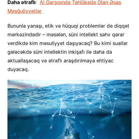
Daha ətraflı
:
AI Qarşısında Təhlükədə Olan Əsas
Məşğuliyyətlər
Bununla yanaşı, etik və hüquqi problemlər də diqqət
mərkəzindədir – məsələn, süni intellekt səhv qərar
verdikdə kim məsuliyyət daşıyacaq? Bu kimi suallar
gələcəkdə süni intellektin inkişafı ilə daha da
aktuallaşacaq və ətraflı araşdırılmaya ehtiyac
duyacaq.