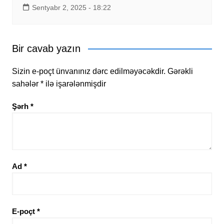
Sentyabr 2, 2025 - 18:22
Bir cavab yazın
Sizin e-poçt ünvanınız dərc edilməyəcəkdir.
Gərəkli
sahələr
*
ilə işarələnmişdir
Şərh
*
Ad
*
E-poçt
*