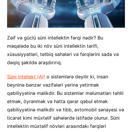
Zəif və güclü süni intellektin fərqi nədir? Bu
məqalədə bu iki növ süni intellektin tərifi,
xüsusiyyətləri, tətbiq sahələri və fərqlərini sadə və
dəqiq şəkildə araşdırırıq.
Süni intellekt (AI)
o sistemlərə deyilir ki, insan
beyninə bənzər vəzifələri yerinə yetirmək
qabiliyyətinə malikdir. Bu sistemlər məlumatları təhlil
etmək, öyrənmək və hətta qərar qəbul etmək
qabiliyyətinə malikdir və tibb, avtomobil sənayesi və
ticarət kimi müxtəlif sahələrdə istifadə olunur. Süni
intellektin müxtəlif növləri arasındakı fərqləri