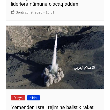
liderlərə nümunə olacaq addım
Sentyabr 9, 2025 - 16:31
Dünya
slider
Yəməndən İsrail rejiminə balistik raket