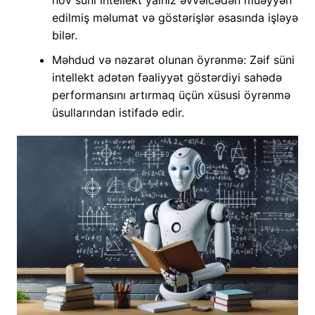
növ süni intellekt yalnız əvvəlcədən müəyyən
edilmiş məlumat və göstərişlər əsasında işləyə
bilər.
Məhdud və nəzarət olunan öyrənmə: Zəif süni
intellekt adətən fəaliyyət göstərdiyi sahədə
performansını artırmaq üçün xüsusi öyrənmə
üsullarından istifadə edir.