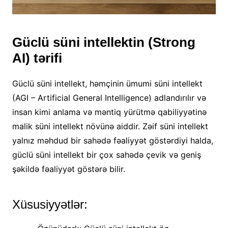
Güclü süni intellektin (Strong
AI) tərifi
Güclü süni intellekt, həmçinin ümumi süni intellekt
(AGI – Artificial General Intelligence) adlandırılır və
insan kimi anlama və məntiq yürütmə qabiliyyətinə
malik süni intellekt növünə aiddir. Zəif süni intellekt
yalnız məhdud bir sahədə fəaliyyət göstərdiyi halda,
güclü süni intellekt bir çox sahədə çevik və geniş
şəkildə fəaliyyət göstərə bilir.
Xüsusiyyətlər: