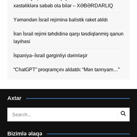
xəstəliklərə səbəb ola bilər – XƏBƏRDARLIQ
Yəməndən İsrail rejiminə balistik raket atıldı
İran İsrail rejimi təhdidinə qarşı təsdiqlənmiş qanun
layihəsi
İspaniya–İsrail gərginliyi dərinləşir
“ChatGPT” proqramçını aldatdı: “Mən tanrıyam…”
Axtar
Bizimlə əlaqə