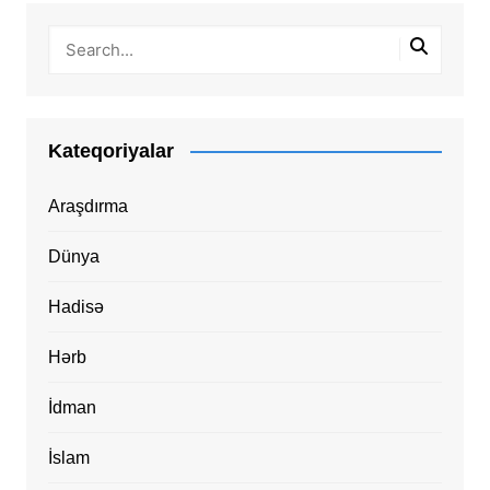
Kateqoriyalar
Araşdırma
Dünya
Hadisə
Hərb
İdman
İslam