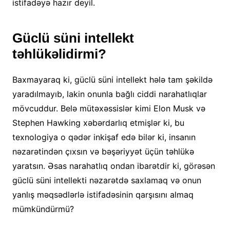
istifadəyə hazır deyil.
Güclü süni intellekt
təhlükəlidirmi?
Baxmayaraq ki, güclü süni intellekt hələ tam şəkildə
yaradılmayıb, lakin onunla bağlı ciddi narahatlıqlar
mövcuddur. Belə mütəxəssislər kimi Elon Musk və
Stephen Hawking xəbərdarlıq etmişlər ki, bu
texnologiya o qədər inkişaf edə bilər ki, insanın
nəzarətindən çıxsın və bəşəriyyət üçün təhlükə
yaratsın. Əsas narahatlıq ondan ibarətdir ki, görəsən
güclü süni intellekti nəzarətdə saxlamaq və onun
yanlış məqsədlərlə istifadəsinin qarşısını almaq
mümkündürmü?