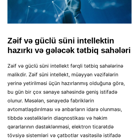
Zəif və güclü süni intellektin
hazırkı və gələcək tətbiq sahələri
Zəif və güclü süni intellekt fərqli tətbiq sahələrinə
malikdir. Zəif süni intellekt, müəyyən vəzifələrin
yerinə yetirilməsi üçün hazırlanmış olduğuna görə,
bu gün bir çox sənaye sahəsində geniş istifadə
olunur. Məsələn, sənayedə fabriklərin
avtomatlaşdırılması və anbarların idarə olunması,
tibbdə xəstəliklərin diaqnostikası və həkim
qərarlarının dəstəklənməsi, elektron ticarətdə
tövsiyə sistemləri və çatbotlar vasitəsilə istifadə