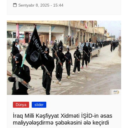
Sentyabr 8, 2025 - 15:44
Dünya
slider
İraq Milli Kəşfiyyat Xidməti İŞİD-in əsas
maliyyələşdirmə şəbəkəsini ələ keçirdi