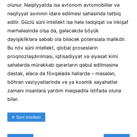
olunur. Nəqliyyatda isə avtonom avtomobillər və
nəqliyyat axınının idarə edilməsi sahəsində tətbiq
edilir. Güclü süni intellekt isə hələ tədqiqat və inkişaf
mərhələsində olsa da, gələcəkdə böyük
dəyişikliklərə səbəb ola biləcək potensiala malikdir.
Bu növ süni intellekt, qlobal proseslərin
proqnozlaşdırılması, iqtisadiyyat və siyasət kimi
sahələrdə mürəkkəb qərarların qəbul edilməsinə
dəstək, eləcə də fövqəladə hallarda – məsələn,
böhran vəziyyətlərində və ya kosmik səyahətlər
zamanı insanlara yardım məqsədilə istifadə oluna
bilər.
Süni Intellekt