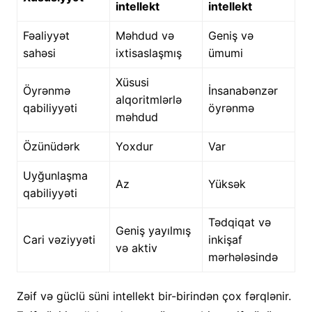
intellekt
intellekt
Fəaliyyət
Məhdud və
Geniş və
sahəsi
ixtisaslaşmış
ümumi
Xüsusi
Öyrənmə
İnsanabənzər
alqoritmlərlə
qabiliyyəti
öyrənmə
məhdud
Özünüdərk
Yoxdur
Var
Uyğunlaşma
Az
Yüksək
qabiliyyəti
Tədqiqat və
Geniş yayılmış
Cari vəziyyəti
inkişaf
və aktiv
mərhələsində
Zəif və güclü süni intellekt bir-birindən çox fərqlənir.