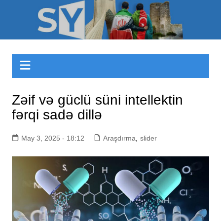
Skip
to
Sizinyol.org
content
Zəif və güclü süni intellektin
fərqi sadə dillə
May 3, 2025 - 18:12
Araşdırma
,
slider