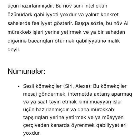
üçün hazırlanmışdır. Bu növ süni intellektin
özünüdərk qabiliyyəti yoxdur və yalnız konkret
sahələrdə fəaliyyət göstərir. Başqa sözlə, bu növ AI
mürəkkəb işləri yerinə yetirmək və ya bir sahədən
digərinə bacarıqları ötürmək qabiliyyətinə malik
deyil.
Nümunələr:
Səsli köməkçilər (Siri, Alexa): Bu köməkçilər
mesaj göndərmək, internetdə axtarış aparmaq
və ya saat təyin etmək kimi müəyyən işlər
üçün hazırlanmışdır və daha mürəkkəb
tapşırıqları yerinə yetirmək və ya müəyyən
çərçivədən kənarda öyrənmək qabiliyyətləri
yoxdur.