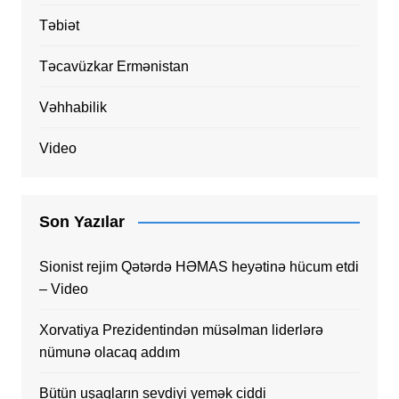
Təbiət
Təcavüzkar Ermənistan
Vəhhabilik
Video
Son Yazılar
Sionist rejim Qətərdə HƏMAS heyətinə hücum etdi
– Video
Xorvatiya Prezidentindən müsəlman liderlərə
nümunə olacaq addım
Bütün uşaqların sevdiyi yemək ciddi