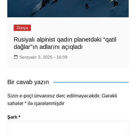
Dünya
Rusiyalı alpinist qadın planetdəki “qatil
dağlar”ın adlarını açıqladı
Sentyabr 3, 2025 - 16:09
Bir cavab yazın
Sizin e-poçt ünvanınız dərc edilməyəcəkdir.
Gərəkli
sahələr
*
ilə işarələnmişdir
Şərh
*