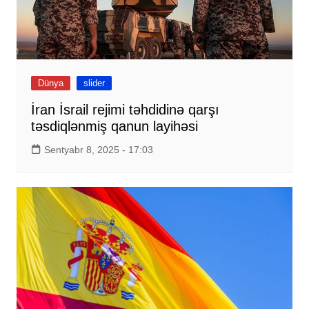
Dünya
slider
İran İsrail rejimi təhdidinə qarşı
təsdiqlənmiş qanun layihəsi
Sentyabr 8, 2025 - 17:03