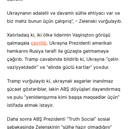
Ukraynanın ədalətli və davamlı sülhə ehtiyacı var və
biz məhz bunun üçün çalışırıq”, – Zelenski vurğulayıb.
Xatırladaq ki, iki ölkə liderinin Vaşinqton görüşü
qalmaqala
çevrilib
. Ukrayna Prezidenti amerikalı
həmkarını Rusiya tərəfi ilə güzəştə getməməyə
çağırıb. Tramp cavabında bildirib ki, Ukrayna “çətin
vəziyyətdədir” və “əlində güclü kartlar” yoxdur.
Tramp vurğulayıb ki, ukraynalı əsgərlər inanılmaz
şücaət göstəriblər, lakin ABŞ döyüşləri dayandırmaq
və pulu “yenidənqurma kimi başqa məqsədlər üçün”
istifadə etmək istəyir.
Daha sonra ABŞ Prezidenti “Truth Social” sosial
şəbəkəsində Zelenskinin “sülhə hazır olmadığını”