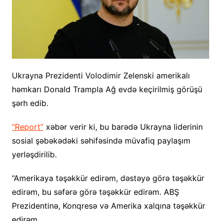
Ukrayna Prezidenti Volodimir Zelenski amerikalı
həmkarı Donald Trampla Ağ evdə keçirilmiş görüşü
şərh edib.
“Report”
xəbər verir ki, bu barədə Ukrayna liderinin
sosial şəbəkədəki səhifəsində müvafiq paylaşım
yerləşdirilib.
“Amerikaya təşəkkür edirəm, dəstəyə görə təşəkkür
edirəm, bu səfərə görə təşəkkür edirəm. ABŞ
Prezidentinə, Konqresə və Amerika xalqına təşəkkür
edirəm.