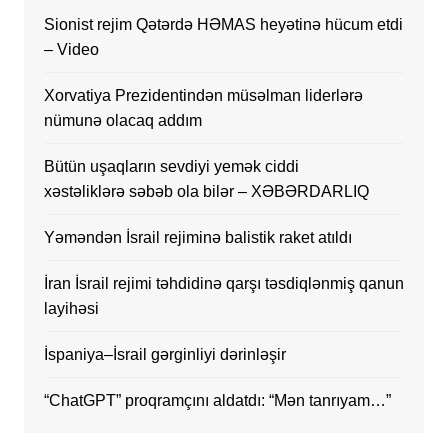
Sionist rejim Qətərdə HƏMAS heyətinə hücum etdi
– Video
Xorvatiya Prezidentindən müsəlman liderlərə
nümunə olacaq addım
Bütün uşaqların sevdiyi yemək ciddi
xəstəliklərə səbəb ola bilər – XƏBƏRDARLIQ
Yəməndən İsrail rejiminə balistik raket atıldı
İran İsrail rejimi təhdidinə qarşı təsdiqlənmiş qanun
layihəsi
İspaniya–İsrail gərginliyi dərinləşir
“ChatGPT” proqramçını aldatdı: “Mən tanrıyam…”