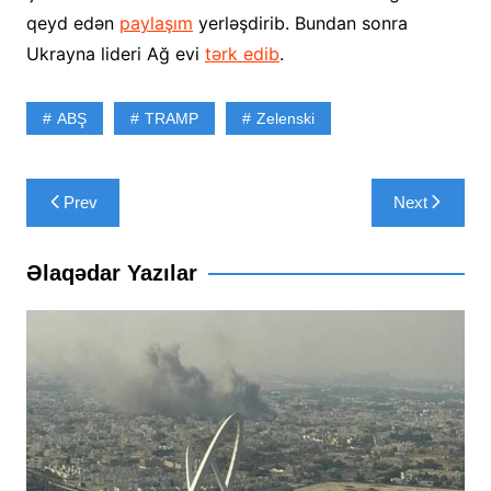
qeyd edən
paylaşım
yerləşdirib. Bundan sonra
Ukrayna lideri Ağ evi
tərk edib
.
ABŞ
TRAMP
Zelenski
Yazı
Prev
Next
naviqasiyası
Əlaqədar Yazılar