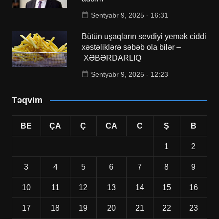
Sentyabr 9, 2025 - 16:31
Bütün uşaqların sevdiyi yemək ciddi
xəstəliklərə səbəb ola bilər –
XƏBƏRDARLIQ
Sentyabr 9, 2025 - 12:23
Təqvim
BE
ÇA
Ç
CA
C
Ş
B
1
2
3
4
5
6
7
8
9
10
11
12
13
14
15
16
17
18
19
20
21
22
23