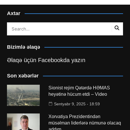
Axtar
Bizimlə əlaqə
Əlaqə üçün Facebookda yazın
Son xəbərlər
Sionist rejim Qətərdə HƏMAS
heyətinə hücum etdi – Video
Sentyabr 9, 2025 - 18:59
Xorvatiya Prezidentindən
müsəlman liderlərə nümunə olacaq
addım