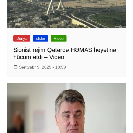
Dünya
slider
Video
Sionist rejim Qətərdə HƏMAS heyətinə
hücum etdi – Video
Sentyabr 9, 2025 - 18:59